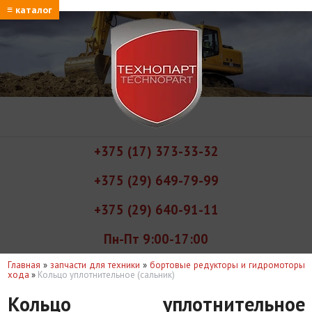
≡ каталог
+375 (17) 373-33-32
+375 (29) 649-79-99
+375 (29) 640-91-11
Пн-Пт 9:00-17:00
Главная
»
запчасти для техники
»
бортовые редукторы и гидромоторы
хода
»
Кольцо уплотнительное (сальник)
Кольцо уплотнительное