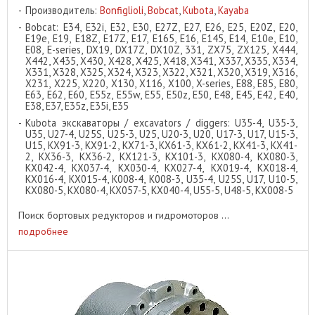
Производитель:
Bonfiglioli
,
Bobcat
,
Kubota
,
Kayaba
Bobcat: E34, E32i, E32, E30, E27Z, E27, E26, E25, E20Z, E20,
E19e, E19, E18Z, E17Z, E17, E165, E16, E145, E14, E10e, E10,
E08, E-series, DX19, DX17Z, DX10Z, 331, ZX75, ZX125, X444,
X442, X435, X430, X428, X425, X418, X341, X337, X335, X334,
X331, X328, X325, X324, X323, X322, X321, X320, X319, X316,
X231, X225, X220, X130, X116, X100, X-series, E88, E85, E80,
E63, E62, E60, E55z, E55w, E55, E50z, E50, E48, E45, E42, E40,
E38, E37, E35z, E35i, E35
Kubota экскаваторы / excavators / diggers: U35-4, U35-3,
U35, U27-4, U25S, U25-3, U25, U20-3, U20, U17-3, U17, U15-3,
U15, KX91-3, KX91-2, KX71-3, KX61-3, KX61-2, KX41-3, KX41-
2, KX36-3, KX36-2, KX121-3, KX101-3, KX080-4, KX080-3,
KX042-4, KX037-4, KX030-4, KX027-4, KX019-4, KX018-4,
KX016-4, KX015-4, K008-4, K008-3, U35-4, U25S, U17, U10-5,
KX080-5, KX080-4, KX057-5, KX040-4, U55-5, U48-5, KX008-5
Поиск бортовых редукторов и гидромоторов ...
подробнее