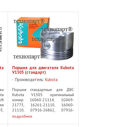
ta
Поршня для двигателя Kubota
V1505 (стандарт)
Производитель:
Kubota
ки
Поршня стандартные для ДВС
ta
Kubota V1505 оригинальный
ft
номер 16060-21114, 1G069-
ля
21773, 16261-21110, 16060-
3,
21110, 07916-26862, 07916-
es
26860, 1G069-21775 Kubota
подробнее
03
V1505 Piston STD OEM pn 16060-
ке
21114, 1G069-21773, 16261-