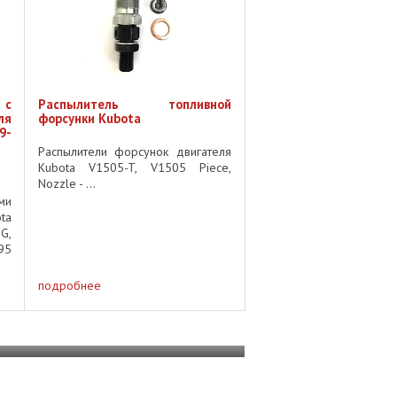
с
Распылитель топливной
ля
форсунки Kubota
9-
Распылители форсунок двигателя
Kubota V1505-T, V1505 Piece,
Nozzle - ...
ми
ta
G,
95
подробнее