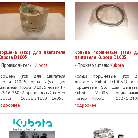
Поршень (std) для двигателя
Кольца поршневые (std) д
Kubota D1005
двигателя Kubota D1005
Производитель:
Kubota
Производитель:
Kubota
поршень (std) для двигателя
кольца поршневые (std) д
Kubota D1005 поршень (std) для
двигателя Kubota D1005-B коль
двигателя Kubota D1005 новый №
поршневые (std) для двигате
07916-26842 оригинальный номер
Kubota V1005 оригинальн
Kubota - 16251-21110, 16050-
номер Kubota - 16271-210
21113, 16050-21110, 07916-
kubota OEM part number - 1627
подробнее
подробнее
26840 kubota OEM part number -
21050 для мини погрузчи
07916-26842 для мини
Bobcat и другой техники
погрузчика Bobcat и ...
двигателем ...