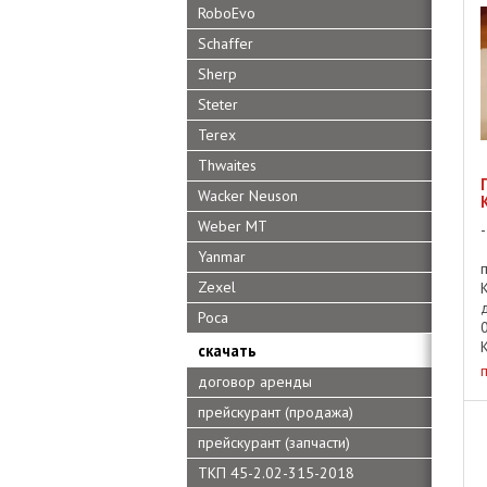
RoboEvo
Schaffer
Sherp
Steter
Terex
Thwaites
Wacker Neuson
Weber MT
Yanmar
Zexel
Роса
скачать
договор аренды
прейскурант (продажа)
прейскурант (запчасти)
ТКП 45-2.02-315-2018