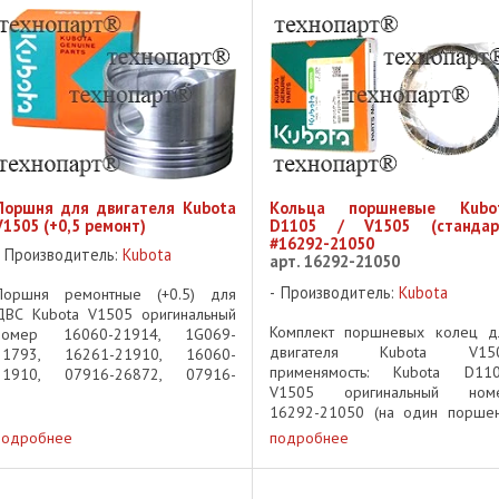
15841-52030, 19055-52030 Для
такой как - ...
..
Поршня для двигателя Kubota
Кольца поршневые Kubo
V1505 (+0,5 ремонт)
D1105 / V1505 (стандар
#16292-21050
Производитель:
Kubota
арт. 16292-21050
Производитель:
Kubota
Поршня ремонтные (+0.5) для
ДВС Kubota V1505 оригинальный
Комплект поршневых колец д
номер 16060-21914, 1G069-
двигателя Kubota V15
21793, 16261-21910, 16060-
применямость: Kubota D110
21910, 07916-26872, 07916-
V1505 оригинальный ном
26870 Kubota V1505 Piston rep
16292-21050 (на один поршен
(+0.5) OEM pn 16060-21914,
Piston rings set for Kubota D110
1G069-21793, 16261-21910,
подробнее
подробнее
V1505 engine pn 16292-210
16060-21910, 07916-26872, ...
(for one ...