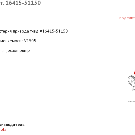
т. 16415-51150
поделит
стерня привода тнвд #16415-51150
именяемость: V1505
r, injection pump
оизводитель
ota