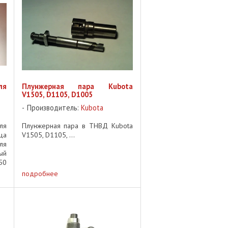
ля
Плунжерная пара Kubota
V1505, D1105, D1005
Производитель:
Kubota
ля
Плунжерная пара в ТНВД Kubota
ца
V1505, D1105, ...
ля
ый
50
1-
подробнее
ка
 с