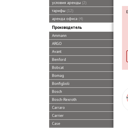
условия аренды
2
тарифы
12
аренда офиса
4
Производитель
Ammann
ARGO
Avant
Benford
Bobcat
Bomag
Bonfiglioli
Bosch
Bosch-Rexroth
Carraro
Carrier
Case