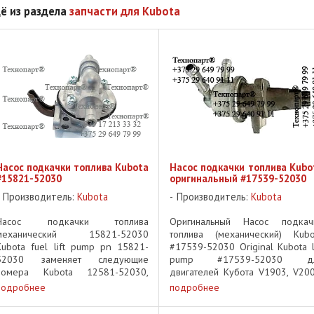
ё из раздела
запчасти для Kubota
Насос подкачки топлива Kubota
Насос подкачки топлива Kubo
#15821-52030
оригинальный #17539-52030
Производитель:
Kubota
Производитель:
Kubota
Насос подкачки топлива
Оригинальный Насос подкач
механический 15821-52030
топлива (механический) Kubo
Kubota fuel lift pump pn 15821-
#17539-52030 Original Kubota li
52030 заменяет следующие
pump #17539-52030 д
номера Kubota 12581-52030,
двигателей Кубота V1903, V200
19035-52030, 15841-52030,
V2203, V2403 for kubota engin
подробнее
подробнее
19055-52030 replaces kubota pn
V1903, V2003, V2203, V24
12581-52030, 19035-52030,
Используется в различной техни