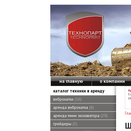
на главную
о компании
каталог техники в аренду
А
Е
ра
виброкатки
16
аренда виброкатка
6
Гла
аренда мини экскаватора
20
Ш
грейдеры
2