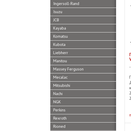
Ingersoll-Rand
.
Isuzu
JCB
Kayaba
Komatsu
Kubota
Liebherr
Manitou
Massey Ferguson
Mecalac
Mitsubishi
Nachi
NGK
Perkins
Rexroth
Rioned