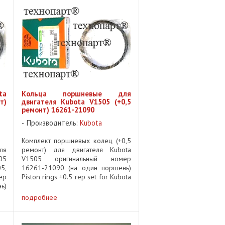
21110, 16060-21110, 07916-
26862, ...
ta
Кольца поршневые для
т)
двигателя Kubota V1505 (+0,5
ремонт) 16261-21090
Производитель:
Kubota
Комплект поршневых колец (+0,5
ля
ремонт) для двигателя Kubota
05
V1505 оригинальный номер
5,
16261-21090 (на один поршень)
ер
Piston rings +0.5 rep set for Kubota
ь)
V1505 engine OEM pn 16261-
5,
21090 (for one ...
подробнее
50