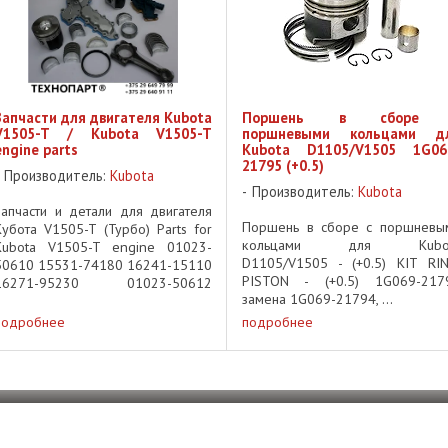
Запчасти для двигателя Kubota
Поршень в сборе 
V1505-T / Kubota V1505-T
поршневыми кольцами д
engine parts
Kubota D1105/V1505 1G06
21795 (+0.5)
Производитель:
Kubota
Производитель:
Kubota
Запчасти и детали для двигателя
Поршень в сборе с поршневы
Кубота V1505-T (Турбо) Parts for
кольцами для Kubo
Kubota V1505-T engine 01023-
D1105/V1505 - (+0.5) KIT RIN
50610 15531-74180 16241-15110
PISTON - (+0.5) 1G069-217
16271-95230 01023-50612
замена 1G069-21794, ...
15531-93010 16241-16270
16271-96160 01023-50614
подробнее
подробнее
15532-64040 16241-16320
16272-51150 01023-50616 ...