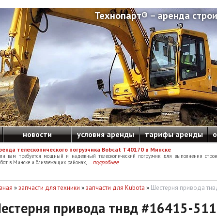
Технопарт® – аренда строи
новости
условия аренды
тарифы аренды
о
ренда телескопического погрузчика Bobcat T40170 в Минске
сли вам требуется мощный и надежный телескопический погрузчик для выполнения строи
подробнее
бот в Минске и близлежащих районах, ...
вная
»
запчасти для техники
»
запчасти для Kubota
»
Шестерня привода тнв
естерня привода тнвд #16415-51