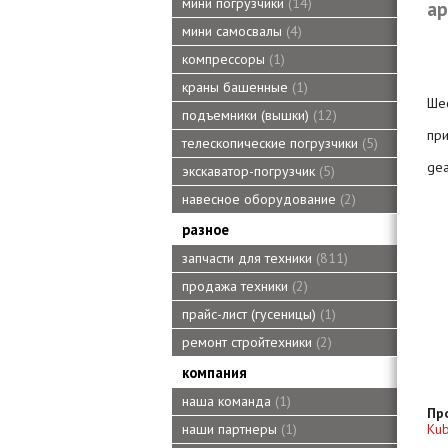
мини погрузчики
14
ар
мини самосвалы
4
компрессоры
1
краны башенные
1
Ше
подъемники (вышки)
12
пр
телескопические погрузчики
5
gea
экскаватор-погрузчик
5
навесное оборудование
2
разное
запчасти для техники
811
продажа техники
2
прайс-лист (гусеницы)
1
ремонт стройтехники
2
компания
наша команда
1
Пр
наши партнеры
1
Kub