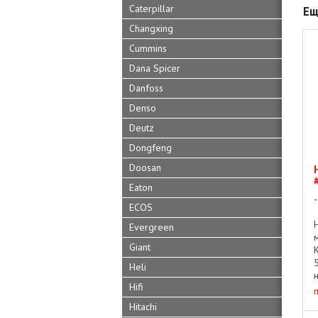
Caterpillar
Ещ
Changxing
Cummins
Dana Spicer
Danfoss
Denso
Deutz
Dongfeng
Doosan
Eaton
ECOS
Evergreen
Giant
Heli
Hifi
Hitachi