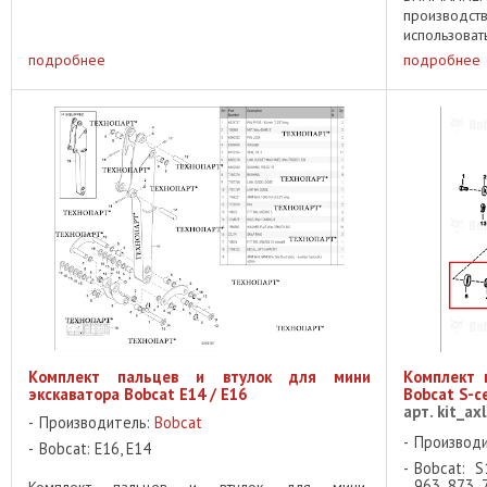
производс
использова
7437608 
подробнее
подробнее
элементы ...
Комплект пальцев и втулок для мини
Комплект 
экскаватора Bobcat E14 / E16
Bobcat S-се
арт. kit_ax
Производитель:
Bobcat
Производ
Bobcat: E16, E14
Bobcat: S
963, 873, 