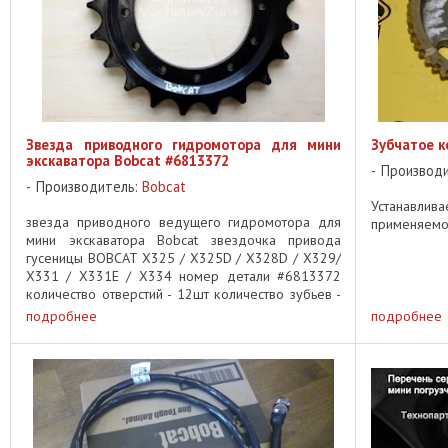
Звезда приводного гидромотора для мини
Зубчатое к
экскаватора Bobcat #6813372
Производ
Производитель:
Bobcat
Устанавлив
звезда приводного ведущего гидромотора для
применяемос
мини экскаватора Bobcat звездочка привода
гусеницы BOBCAT X325 / X325D / X328D / X329/
X331 / X331E / X334 номер детали #6813372
количество отверстий - 12шт количество зубьев -
...
подробнее
подробнее