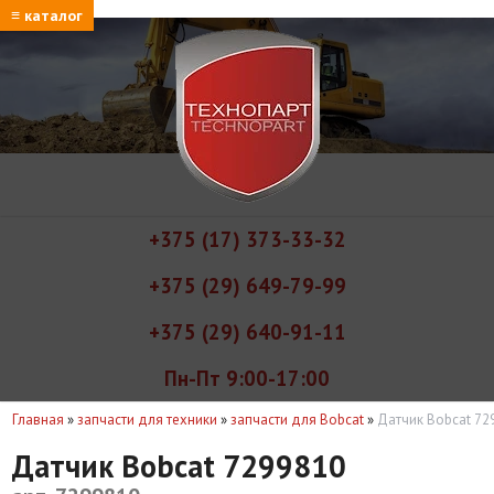
≡ каталог
+375 (17) 373-33-32
+375 (29) 649-79-99
+375 (29) 640-91-11
Пн-Пт 9:00-17:00
Главная
»
запчасти для техники
»
запчасти для Bobcat
»
Датчик Bobcat 72
Датчик Bobcat 7299810