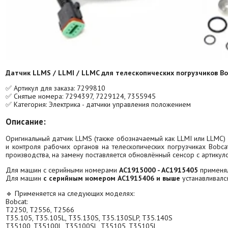
Датчик LLMS / LLMI / LLMC для телескопических погрузчиков B
✅ Артикул для заказа: 7299810
✅ Снятые номера: 7294397, 7229124, 7355945
✅ Категория: Электрика - датчики управления положением
Описание:
Оригинальный датчик LLMS (также обозначаемый как LLMI или LLMC)
и контроля рабочих органов на телескопических погрузчиках Bobca
производства, на замену поставляется обновлённый сенсор с артику
Для машин с серийными номерами
AC1915000 - AC1915405
применя
Для машин
с серийным номером AC1915406 и выше
устанавливалс
🔹 Применяется на следующих моделях:
Bobcat:
T2250, T2556, T2566
T35.105, T35.105L, T35.130S, T35.130SLP, T35.140S
T35100, T35100L, T35100SL, T35105, T35105L