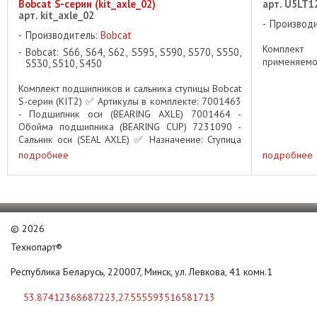
Bobcat S-серии (kit_axle_02)
арт. U5LT1
арт. kit_axle_02
Производ
Производитель:
Bobcat
Комплект
Bobcat: S66, S64, S62, S595, S590, S570, S550,
применяемост
S530, S510, S450
Комплект подшипников и сальника ступицы Bobcat
S-серии (KIT2) ✅ Артикулы в комплекте: 7001463
- Подшипник оси (BEARING AXLE) 7001464 -
Обойма подшипника (BEARING CUP) 7231090 -
Сальник оси (SEAL AXLE) ✅ Назначение: Ступица
переднего/заднего моста ✅ ...
подробнее
подробнее
©
2026
Технопарт®
Республика Беларусь, 220007, Минск, ул. Левкова, 41 комн.1
53.87412368687223,27.555593516581713