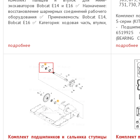
Комплект пальцев и втулок для мини-
731, 730, 
экскаваторов Bobcat E14 и E16 ✅ Назначение:
восстановление шарнирных соединений рабочего
Комплект по
оборудования ✅ Применяемость: Bobcat E14,
S-серии (KI
Bobcat E16 ✅ Категория: ходовая часть, втулки,
- Подшипн
оси, соединения Описание: Комплект ...
6519925 
(BEARING C
Сальник рез
подробнее
подробнее
Комплект подшипников и сальника ступицы
Комплект п