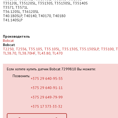
T35120L, T35120SL, T35130S, T35130SL, T35140S
T3571, T3571L
T36.120SL, T36120SL
T40.180SLP, T40140, T40170, T40180
T41.140SLP
Производитель
Bobcat
Bobcat
T2250
,
T2556
,
T35.105
,
T35.105L
,
T35.130S
,
T35.130SLP
,
T35100
,
T
TL38.70
,
TL38.70HF
,
TL43.80
,
TL470
Если хотите купить датчик Bobcat 7299810 Вы можете:
Позвонить:
+375 29 640-95-55
+375 29 640-91-11
+375 29 649-79-99
+375 17 373-33-32