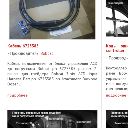
Кабель 6725385
Коды оши
controller
Производитель:
Bobcat
Производ
Кабель подключения от блока управления ACD
Контроллер
до погрузчика Bobcat pn 6725385 разъём 7-
раме Bob-
пинов, для грейдера Bobcat 7-pin ACD Input
управлении
Harness Part pn 6725385 on Attachment Backhoe
мини-погруз
Dozer ...
снегоочисти
Soil Conditio
подробнее
подробнее