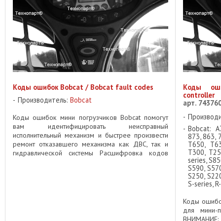
Коды ошибок Bobcat / Bobcat fault codes
Коды оши
controller
Производитель:
Bobcat
арт. 74376
Производ
Коды ошибок мини погрузчиков Bobcat помогут
вам идентифицировать неисправный
Bobcat: A
исполнительный механизм и быстрее произвести
873, 863, 
ремонт отказавшего механизма как ДВС, так и
T650, T63
T300, T25
гидравлической системы Расшифровка кодов
series, S8
ошибок Bobcat КОД ОПИСАНИЕ 01-16 Не ...
S590, S570
S250, S220
S-series, R
Коды ошибо
для мини-п
ВНИМАНИЕ