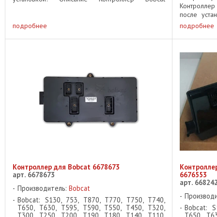
Контролле
7273602 – это ключевой элемент ...
после уста
данного мод
подробнее
подробнее
Контроллер для Bobcat 6678673
Контролле
арт. 6678673
6676553
арт. 66824
Производитель:
Bobcat
Производ
Bobcat: S130, 753, T870, T770, T750, T740,
T650, T630, T595, T590, T550, T450, T320,
Bobcat: S
T300, T250, T200, T190, T180, T140, T110,
T650, T63