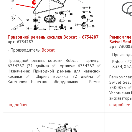
Приводной ремень косилки Bobcat – 6734287
Ремкомплек
арт. 6734287
Swivel Sea
арт. 73008
Производитель:
Bobcat
Производ
Приводной ремень косилки Bobcat – артикул
Bobcat: E2
6734287 (72 дюйма) ✅ Артикул: 6734287 ✅
X324, X32
Назначение: Приводной ремень для навесной
косилки ✅ Ширина косилки: 72 дюйма ✅
Ремкомплек
Категория: Навесное оборудование – Ремни
Swivel Seal
Описание: Оригинальный приводной ремень
7300855 ✅ 
Bobcat ...
Уплотнения 
экскаватор
ремкомплект
подробнее
подробнее