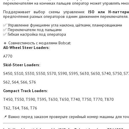
переключателям на кончиках пальцев оператор может управлять множ
Поддерживает выбор схемы управления:
ISO или H-паттерн
предпочтения разных операторов одним движением переключателя.
✅ Управление функциями угла наклона, щётками, планировщиками
✅ Переключатели под пальцами
✅ Гибкая настройка под оператора
🔹 Совместимость с моделями Bobcat:
All-Wheel Steer Loaders:
A770
Skid-Steer Loaders:
S450, S510, S530, S550, S570, S590, S595, S630, S650, S740, S750, S7
S62, S64, S66, S76
Compact Track Loaders:
T450, T550, T590, T595, T630, T650, T740, T750, T770, T870
T62, T64, T66, T76
📌 Важно: перед заказом проверьте серийный номер машины для точ