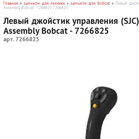
Главная
»
запчасти для техники
»
запчасти для Bobcat
»
Левый джойст
Assembly Bobcat - 7266825 7266825
Левый джойстик управления (SJC) 
Assembly Bobcat - 7266825
арт. 7266825