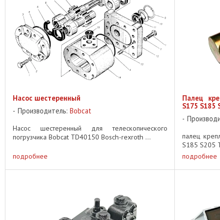
Насос шестеренный
Палец кре
S175 S185 
Производитель:
Bobcat
Производ
Насос шестеренный для телескопического
палец креп
погрузчика Bobcat TD40150 Bosch-rexroth ...
S185 S205 T
подробнее
подробнее