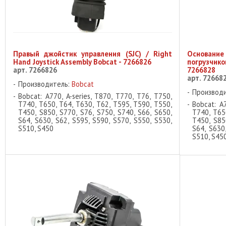
Правый джойстик управления (SJC) / Right
Основан
Hand Joystick Assembly Bobcat - 7266826
погрузчико
арт. 7266826
7266828
арт. 72668
Производитель:
Bobcat
Производ
Bobcat: A770, A-series, T870, T770, T76, T750,
T740, T650, T64, T630, T62, T595, T590, T550,
Bobcat: A7
T450, S850, S770, S76, S750, S740, S66, S650,
T740, T65
S64, S630, S62, S595, S590, S570, S550, S530,
T450, S85
S510, S450
S64, S630
S510, S45