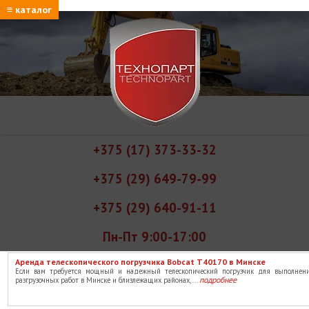
≡ каталог
+375 (17) 373-33-32
+375 (29) 649-79-99
+375 (29) 640-91-11
Пн-Пт 9:00-17:00
Аренда телескопического погрузчика Bobcat T40170 в Минске
Если вам требуется мощный и надежный телескопический погрузчик для выполнени
подробнее
разгрузочных работ в Минске и близлежащих районах, ...