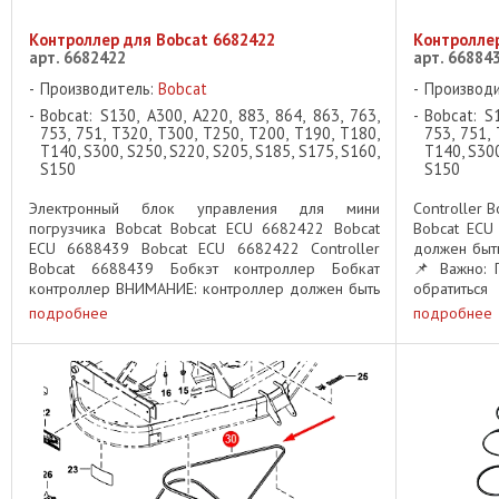
Контроллер для Bobcat 6682422
Контроллер
арт. 6682422
арт. 66884
Производитель:
Bobcat
Производ
Bobcat: S130, A300, A220, 883, 864, 863, 763,
Bobcat: S
753, 751, T320, T300, T250, T200, T190, T180,
753, 751,
T140, S300, S250, S220, S205, S185, S175, S160,
T140, S300
S150
S150
Электронный блок управления для мини
Controller 
погрузчика Bobcat Bobcat ECU 6682422 Bobcat
Bobcat ECU
ECU 6688439 Bobcat ECU 6682422 Controller
должен быть
Bobcat 6688439 Бобкэт контроллер Бобкат
📌 Важно: 
контроллер ВНИМАНИЕ: контроллер должен быть
обратитьс
запрограммирован после установки ...
программиро
подробнее
подробнее