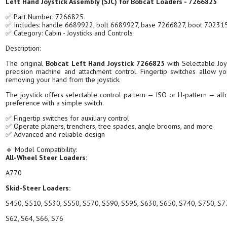
Left Hand Joystick Assembly (SJC) for Bobcat Loaders - 7266825
✅ Part Number: 7266825
✅ Includes: handle 6689922, bolt 6689927, base 7266827, boot 70231
✅ Category: Cabin - Joysticks and Controls
Description:
The original
Bobcat Left Hand Joystick 7266825
with Selectable Joys
precision machine and attachment control. Fingertip switches allow y
removing your hand from the joystick.
The joystick offers selectable control pattern — ISO or H-pattern — allo
preference with a simple switch.
✅ Fingertip switches for auxiliary control
✅ Operate planers, trenchers, tree spades, angle brooms, and more
✅ Advanced and reliable design
🔹 Model Compatibility:
All-Wheel Steer Loaders:
A770
Skid-Steer Loaders:
S450, S510, S530, S550, S570, S590, S595, S630, S650, S740, S750, S7
S62, S64, S66, S76