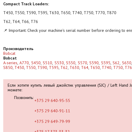
Compact Track Loaders:
T450, T550, T590, T595, T630, T650, T740, T750, T770, T870
T62, T64, T66, T76
📌 Important: Check your machine's serial number before ordering to en
Производитель
Bobcat
Bobcat
A-series
,
A770
,
S450
,
S510
,
S530
,
S550
,
S570
,
S590
,
S595
,
S62
,
S630
S850
,
T450
,
T550
,
T590
,
T595
,
T62
,
T630
,
T64
,
T650
,
T740
,
T750
,
T76
Если хотите купить левый джойстик управления (SJC) / Left Hand 
можете:
Позвонить:
+375 29 640-95-55
+375 29 640-91-11
+375 29 649-79-99
+375 17 373-33-32