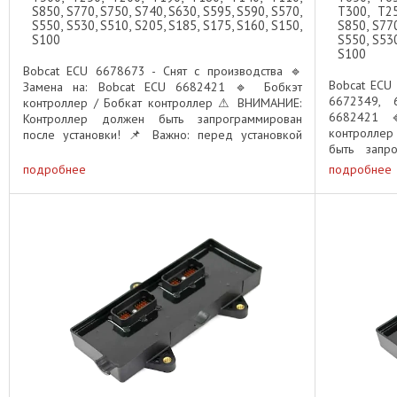
S850, S770, S750, S740, S630, S595, S590, S570,
T300, T25
S550, S530, S510, S205, S185, S175, S160, S150,
S850, S770
S100
S550, S530
S100
Bobcat ECU 6678673 - Снят с производства 🔹
Bobcat ECU
Замена на: Bobcat ECU 6682421 🔹 Бобкэт
6672349, 
контроллер / Бобкат контроллер ⚠ ВНИМАНИЕ:
6682421 
Контроллер должен быть запрограммирован
контролле
после установки! 📌 Важно: перед установкой
быть запро
данного модуля необходимо обратиться к ...
Важно: пе
подробнее
подробнее
необходимо 