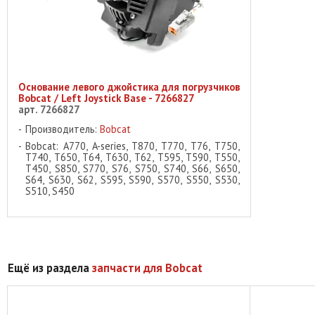
Основание левого джойстика для погрузчиков
Bobcat / Left Joystick Base - 7266827
арт. 7266827
Производитель:
Bobcat
Bobcat: A770, A-series, T870, T770, T76, T750,
T740, T650, T64, T630, T62, T595, T590, T550,
T450, S850, S770, S76, S750, S740, S66, S650,
S64, S630, S62, S595, S590, S570, S550, S530,
S510, S450
Ещё из раздела
запчасти для Bobcat