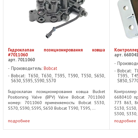
Гидроклапан позиционирования ковша
Контроллер
#7011060
арт. 66804
арт. 7011060
Производ
Производитель:
Bobcat
Bobcat: T
Bobcat: T650, T630, T595, T590, T550, S650,
T595, T45
S630, S595, S590, S570
S850, S770
Гидроклапан позиционирования ковша Bucket
Контроллер
Positioning Valve (BPV) Valve Bobcat 7011060
6680410 пр
номер: 7011060 применяемость: Bobcat S530,
773 863, 8
S570, S590, S595, S650 Bobcat T590, T595, ...
S130, S150,
S300, S330,
S595, S630, 
подробнее
подробнее