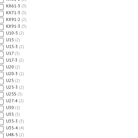
KX61-3
3
KX71-3
3
KX91-2
2
KX91-3
3
U10-5
2
U15
2
U15-3
2
U17
3
U17-3
2
U20
2
U20-3
2
U25
2
U25-3
2
U25S
3
U27-4
2
U30
1
U35
3
U35-3
3
U35-4
4
U48-5
2