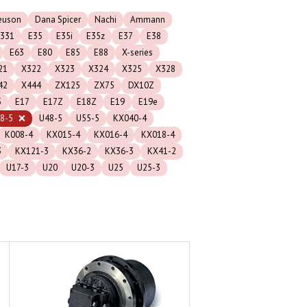
euson
Dana Spicer
Nachi
Ammann
331
E35
E35i
E35z
E37
E38
E63
E80
E85
E88
X-series
21
X322
X323
X324
X325
X328
42
X444
ZX125
ZX75
DX10Z
5
E17
E17Z
E18Z
E19
E19e
8-5
U48-5
U55-5
KX040-4
K008-4
KX015-4
KX016-4
KX018-4
3
KX121-3
KX36-2
KX36-3
KX41-2
U17-3
U20
U20-3
U25
U25-3