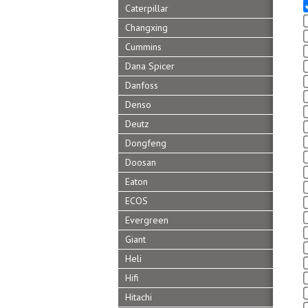
Caterpillar
Changxing
Cummins
Dana Spicer
Danfoss
Denso
Deutz
Dongfeng
Doosan
Eaton
ECOS
Evergreen
Giant
Heli
Hifi
Hitachi