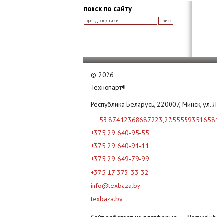
поиск по сайту
©
2026
Технопарт®
Республика Беларусь, 220007, Минск, ул. 
53.87412368687223,27.55559351658
+375 29 640-95-55
+375 29 640-91-11
+375 29 649-79-99
+375 17 373-33-32
info@texbaza.by
texbaza.by
Сайт работает на платформе
Nestorclu