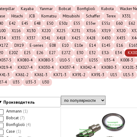
terpillar
Kayaba
Yanmar
Bobcat
Bonfiglioli
Kubota
Wacker N
ase
Hitachi
JCB
Komatsu
Mitsubishi
Schaffer
Terex
X331
40
E42
E45
E48
E50
E50z
E55
E55w
E55z
E60
E62
100
X116
X130
X220
X225
X231
X316
X319
X320
X3
334
X335
X337
X341
X418
X425
X428
X430
X435
X4
X17Z
DX19
E-series
E08
E10
E10e
E14
E145
E16
E16
20
E20Z
E25
E26
E27
E27Z
E30
E32
E32i
E34
KX00
X057-5
KX080-4
KX080-5
U10-5
U17
U25S
U35-4
K008-3
X019-4
KX027-4
KX030-4
KX037-4
KX042-4
KX080-3
KX101-
X41-3
KX61-2
KX61-3
KX71-3
KX91-2
KX91-3
U15
U15-3
27-4
U35
U35-3
U30
Производитель
Ammann
1
Bobcat
7
Bonfiglioli
4
Case
1