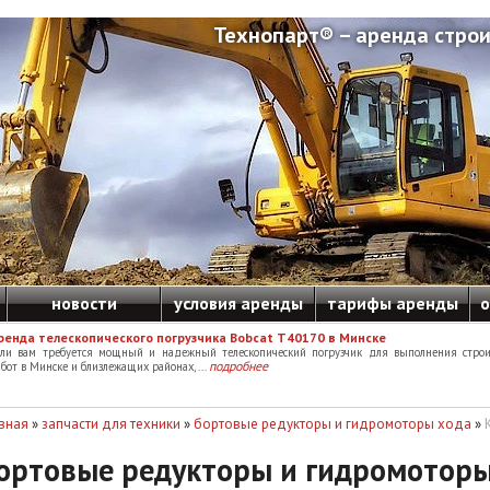
Технопарт® – аренда строи
новости
условия аренды
тарифы аренды
о
ренда телескопического погрузчика Bobcat T40170 в Минске
сли вам требуется мощный и надежный телескопический погрузчик для выполнения строи
подробнее
бот в Минске и близлежащих районах, ...
вная
»
запчасти для техники
»
бортовые редукторы и гидромоторы хода
»
ортовые редукторы и гидромоторы