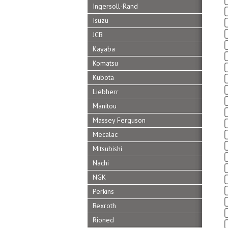
Ingersoll-Rand
Isuzu
JCB
Kayaba
Komatsu
Kubota
Liebherr
Manitou
Massey Ferguson
Mecalac
Mitsubishi
Nachi
NGK
Perkins
Rexroth
Rioned