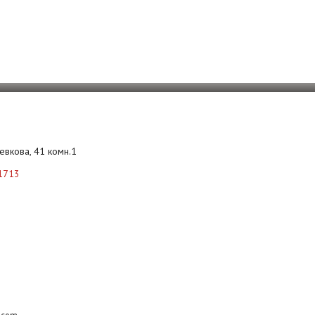
Левкова, 41 комн.1
1713
b.com