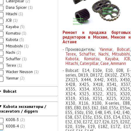
Caterpillar
2
Dana Spicer
1
Hitachi
1
JCB
1
Kayaba
5
Ремонт и продажа бортовых
Komatsu
1
редукторов в Москве, Минске и
Kubota
5
Астане
Mitsubishi
1
Производитель:
Yanmar
,
Bobcat
,
Nachi
2
Terex
,
Schaffer
,
Nachi
,
Mitsubishi
,
Kubota
,
Komatsu
,
Kayaba
,
JCB
,
Schaffer
1
Hitachi
,
Caterpillar
,
Case
,
Ammann
Terex
1
Bobcat: E14, E10e, E10, E08, E-
Wacker Neuson
1
series, DX19, DX17Z, DX10Z, ZX75,
Yanmar
2
ZX125, X444, X442, X435, X430,
X428, X425, X418, X341, X337,
X335, X334, X331, X328, X325,
Bobcat
X324, X323, X322, X321, X320,
X319, X316, X231, X225, X220,
X130, X116, X100, X-series, E88,
Kubota экскаваторы /
E85, E80, E63, E62, E60, E55z, E55w,
excavators / diggers
E55, E50z, E50, E48, E45, E42, E40,
E38, E37, E35z, E35i, E35, E34, E32i,
K008-3
2
E32, E30, E27Z, E27, E26, E25, E20Z,
K008-4
2
E20, E19e, E19, E18Z, E17Z, E17,