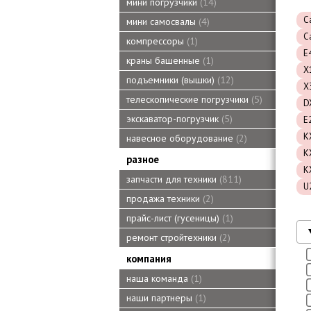
мини погрузчики
14
Ca
мини самосвалы
4
C
компрессоры
1
E
краны башенные
1
X
подъемники (вышки)
12
X
телескопические погрузчики
5
D
экскаватор-погрузчик
5
E
K
навесное оборудование
2
K
разное
K
запчасти для техники
811
U
продажа техники
2
прайс-лист (гусеницы)
1
ремонт стройтехники
2
компания
наша команда
1
наши партнеры
1