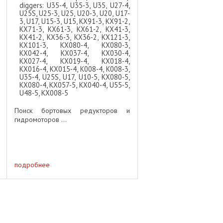
diggers: U35-4, U35-3, U35, U27-4,
U25S, U25-3, U25, U20-3, U20, U17-
3, U17, U15-3, U15, KX91-3, KX91-2,
KX71-3, KX61-3, KX61-2, KX41-3,
KX41-2, KX36-3, KX36-2, KX121-3,
KX101-3, KX080-4, KX080-3,
KX042-4, KX037-4, KX030-4,
KX027-4, KX019-4, KX018-4,
KX016-4, KX015-4, K008-4, K008-3,
U35-4, U25S, U17, U10-5, KX080-5,
KX080-4, KX057-5, KX040-4, U55-5,
U48-5, KX008-5
Поиск бортовых редукторов и
гидромоторов ...
подробнее