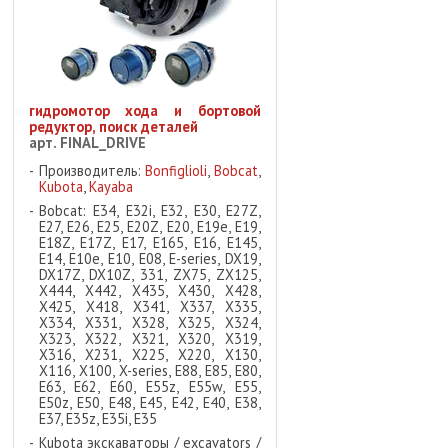
гидромотор хода и бортовой
редуктор, поиск деталей
арт. FINAL_DRIVE
Производитель:
Bonfiglioli
,
Bobcat
,
Kubota
,
Kayaba
Bobcat: E34, E32i, E32, E30, E27Z,
E27, E26, E25, E20Z, E20, E19e, E19,
E18Z, E17Z, E17, E165, E16, E145,
E14, E10e, E10, E08, E-series, DX19,
DX17Z, DX10Z, 331, ZX75, ZX125,
X444, X442, X435, X430, X428,
X425, X418, X341, X337, X335,
X334, X331, X328, X325, X324,
X323, X322, X321, X320, X319,
X316, X231, X225, X220, X130,
X116, X100, X-series, E88, E85, E80,
E63, E62, E60, E55z, E55w, E55,
E50z, E50, E48, E45, E42, E40, E38,
E37, E35z, E35i, E35
Kubota экскаваторы / excavators /