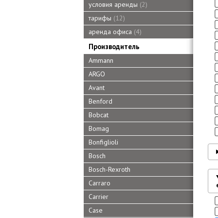
условия аренды
2
тарифы
12
аренда офиса
4
Производитель
Ammann
ARGO
Avant
Benford
Bobcat
Bomag
Bonfiglioli
Bosch
Bosch-Rexroth
Carraro
Carrier
Case