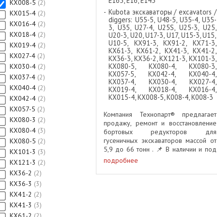
E165, E16, E145
KX008-5
2
Kubota экскаваторы / excavators /
KX015-4
2
diggers: U55-5, U48-5, U35-4, U35-
KX016-4
2
3, U35, U27-4, U25S, U25-3, U25,
KX018-4
2
U20-3, U20, U17-3, U17, U15-3, U15,
U10-5, KX91-3, KX91-2, KX71-3,
KX019-4
2
KX61-3, KX61-2, KX41-3, KX41-2,
KX027-4
2
KX36-3, KX36-2, KX121-3, KX101-3,
KX080-5, KX080-4, KX080-3,
KX030-4
2
KX057-5, KX042-4, KX040-4,
KX037-4
2
KX037-4, KX030-4, KX027-4,
KX040-4
2
KX019-4, KX018-4, KX016-4,
KX015-4, KX008-5, K008-4, K008-3
KX042-4
2
KX057-5
2
Компания Технопарт® предлагает
KX080-3
2
продажу, ремонт и восстановление
KX080-4
3
бортовых редукторов для
гусеничных экскаваторов массой от
KX080-5
2
5,9 до 66 тонн . 📌 В наличии и под
KX101-3
3
заказ – тысячи позиций редукторов
подробнее
KX121-3
2
и комплектующих! 📌 Принимаем
KX36-2
2
заявки на ремонт и ...
KX36-3
3
KX41-2
2
KX41-3
3
KX61-2
2