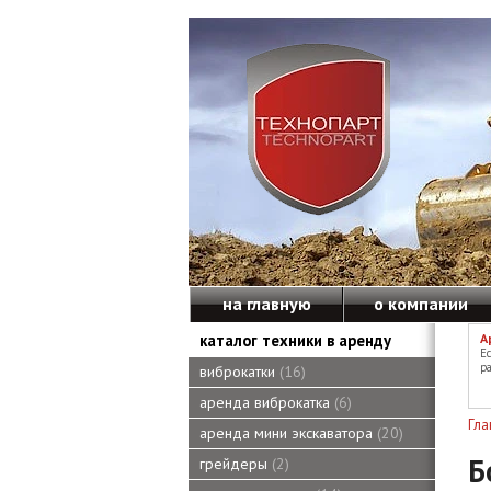
на главную
о компании
каталог техники в аренду
А
Е
ра
виброкатки
16
аренда виброкатка
6
Гла
аренда мини экскаватора
20
Б
грейдеры
2