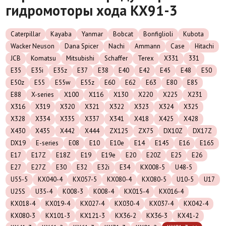
гидромоторы хода KX91-3
Caterpillar
Kayaba
Yanmar
Bobcat
Bonfiglioli
Kubota
Wacker Neuson
Dana Spicer
Nachi
Ammann
Case
Hitachi
JCB
Komatsu
Mitsubishi
Schaffer
Terex
X331
331
E35
E35i
E35z
E37
E38
E40
E42
E45
E48
E50
E50z
E55
E55w
E55z
E60
E62
E63
E80
E85
E88
X-series
X100
X116
X130
X220
X225
X231
X316
X319
X320
X321
X322
X323
X324
X325
X328
X334
X335
X337
X341
X418
X425
X428
X430
X435
X442
X444
ZX125
ZX75
DX10Z
DX17Z
DX19
E-series
E08
E10
E10e
E14
E145
E16
E165
E17
E17Z
E18Z
E19
E19e
E20
E20Z
E25
E26
E27
E27Z
E30
E32
E32i
E34
KX008-5
U48-5
U55-5
KX040-4
KX057-5
KX080-4
KX080-5
U10-5
U17
U25S
U35-4
K008-3
K008-4
KX015-4
KX016-4
KX018-4
KX019-4
KX027-4
KX030-4
KX037-4
KX042-4
KX080-3
KX101-3
KX121-3
KX36-2
KX36-3
KX41-2