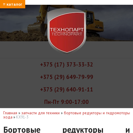
≡ каталог
+375 (17) 373-33-32
+375 (29) 649-79-99
+375 (29) 640-91-11
Пн-Пт 9:00-17:00
Главная
»
запчасти для техники
»
бортовые редукторы и гидромоторы
хода
»
KX91-3
Бортовые редукторы и