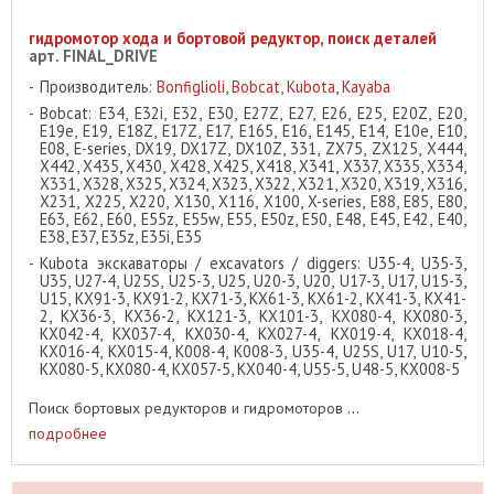
гидромотор хода и бортовой редуктор, поиск деталей
арт. FINAL_DRIVE
Производитель:
Bonfiglioli
,
Bobcat
,
Kubota
,
Kayaba
Bobcat: E34, E32i, E32, E30, E27Z, E27, E26, E25, E20Z, E20,
E19e, E19, E18Z, E17Z, E17, E165, E16, E145, E14, E10e, E10,
E08, E-series, DX19, DX17Z, DX10Z, 331, ZX75, ZX125, X444,
X442, X435, X430, X428, X425, X418, X341, X337, X335, X334,
X331, X328, X325, X324, X323, X322, X321, X320, X319, X316,
X231, X225, X220, X130, X116, X100, X-series, E88, E85, E80,
E63, E62, E60, E55z, E55w, E55, E50z, E50, E48, E45, E42, E40,
E38, E37, E35z, E35i, E35
Kubota экскаваторы / excavators / diggers: U35-4, U35-3,
U35, U27-4, U25S, U25-3, U25, U20-3, U20, U17-3, U17, U15-3,
U15, KX91-3, KX91-2, KX71-3, KX61-3, KX61-2, KX41-3, KX41-
2, KX36-3, KX36-2, KX121-3, KX101-3, KX080-4, KX080-3,
KX042-4, KX037-4, KX030-4, KX027-4, KX019-4, KX018-4,
KX016-4, KX015-4, K008-4, K008-3, U35-4, U25S, U17, U10-5,
KX080-5, KX080-4, KX057-5, KX040-4, U55-5, U48-5, KX008-5
Поиск бортовых редукторов и гидромоторов ...
подробнее