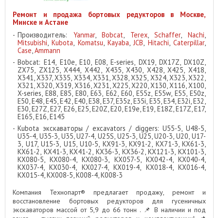
Ремонт и продажа бортовых редукторов в Москве,
Минске и Астане
Производитель:
Yanmar
,
Bobcat
,
Terex
,
Schaffer
,
Nachi
,
Mitsubishi
,
Kubota
,
Komatsu
,
Kayaba
,
JCB
,
Hitachi
,
Caterpillar
,
Case
,
Ammann
Bobcat: E14, E10e, E10, E08, E-series, DX19, DX17Z, DX10Z,
ZX75, ZX125, X444, X442, X435, X430, X428, X425, X418,
X341, X337, X335, X334, X331, X328, X325, X324, X323, X322,
X321, X320, X319, X316, X231, X225, X220, X130, X116, X100,
X-series, E88, E85, E80, E63, E62, E60, E55z, E55w, E55, E50z,
E50, E48, E45, E42, E40, E38, E37, E35z, E35i, E35, E34, E32i, E32,
E30, E27Z, E27, E26, E25, E20Z, E20, E19e, E19, E18Z, E17Z, E17,
E165, E16, E145
Kubota экскаваторы / excavators / diggers: U55-5, U48-5,
U35-4, U35-3, U35, U27-4, U25S, U25-3, U25, U20-3, U20, U17-
3, U17, U15-3, U15, U10-5, KX91-3, KX91-2, KX71-3, KX61-3,
KX61-2, KX41-3, KX41-2, KX36-3, KX36-2, KX121-3, KX101-3,
KX080-5, KX080-4, KX080-3, KX057-5, KX042-4, KX040-4,
KX037-4, KX030-4, KX027-4, KX019-4, KX018-4, KX016-4,
KX015-4, KX008-5, K008-4, K008-3
Компания Технопарт® предлагает продажу, ремонт и
восстановление бортовых редукторов для гусеничных
экскаваторов массой от 5,9 до 66 тонн . 📌 В наличии и под