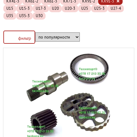
KX41-3
KX61-2
KX61-3
KX71-3
KX91-2
KX91-3
U15
U15-3
U17-3
U20
U20-3
U25
U25-3
U27-4
U35
U35-3
U30
фильтр