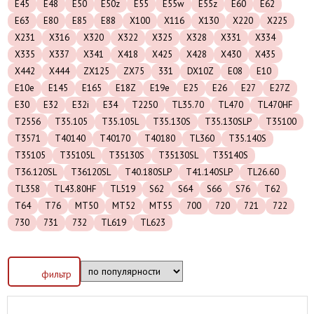
E45
E48
E50
E50z
E55
E55w
E55z
E60
E62
E63
E80
E85
E88
X100
X116
X130
X220
X225
X231
X316
X320
X322
X325
X328
X331
X334
X335
X337
X341
X418
X425
X428
X430
X435
X442
X444
ZX125
ZX75
331
DX10Z
E08
E10
E10e
E145
E165
E18Z
E19e
E25
E26
E27
E27Z
E30
E32
E32i
E34
T2250
TL35.70
TL470
TL470HF
T2556
T35.105
T35.105L
T35.130S
T35.130SLP
T35100
T3571
T40140
T40170
T40180
TL360
T35.140S
T35105
T35105L
T35130S
T35130SL
T35140S
T36.120SL
T36120SL
T40.180SLP
T41.140SLP
TL26.60
TL358
TL43.80HF
TL519
S62
S64
S66
S76
T62
T64
T76
MT50
MT52
MT55
700
720
721
722
730
731
732
TL619
TL623
фильтр