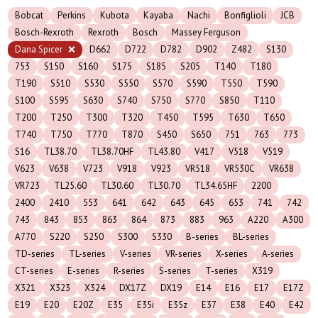
Bobcat
Perkins
Kubota
Kayaba
Nachi
Bonfiglioli
JCB
Bosch-Rexroth
Rexroth
Bosch
Massey Ferguson
Dana Spicer
D662
D722
D782
D902
Z482
S130
753
S150
S160
S175
S185
S205
T140
T180
T190
S510
S530
S550
S570
S590
T550
T590
S100
S595
S630
S740
S750
S770
S850
T110
T200
T250
T300
T320
T450
T595
T630
T650
T740
T750
T770
T870
S450
S650
751
763
773
S16
TL38.70
TL38.70HF
TL43.80
V417
V518
V519
V623
V638
V723
V918
V923
VR518
VR530C
VR638
VR723
TL25.60
TL30.60
TL30.70
TL34.65HF
2200
2400
2410
553
641
642
643
645
653
741
742
743
843
853
863
864
873
883
963
A220
A300
A770
S220
S250
S300
S330
B-series
BL-series
TD-series
TL-series
V-series
VR-series
X-series
A-series
CT-series
E-series
R-series
S-series
T-series
X319
X321
X323
X324
DX17Z
DX19
E14
E16
E17
E17Z
E19
E20
E20Z
E35
E35i
E35z
E37
E38
E40
E42