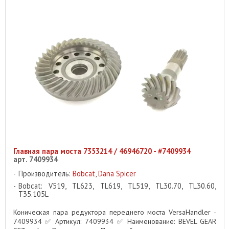
Главная пара моста 7353214 / 46946720 - #7409934
арт. 7409934
Производитель:
Bobcat
,
Dana Spicer
Bobcat: V519, TL623, TL619, TL519, TL30.70, TL30.60,
T35.105L
Коническая пара редуктора переднего моста VersaHandler -
7409934 ✅ Артикул: 7409934 ✅ Наименование: BEVEL GEAR