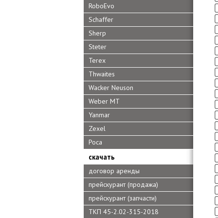
RoboEvo
Schaffer
Sherp
Steter
Terex
Thwaites
Wacker Neuson
Weber MT
Yanmar
Zexel
Роса
скачать
договор аренды
прейскурант (продажа)
прейскурант (запчасти)
ТКП 45-2.02-315-2018