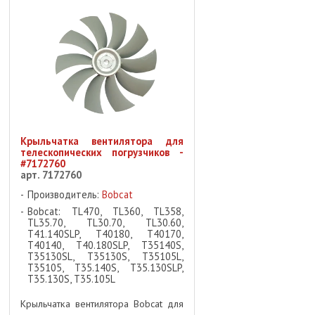
Крыльчатка вентилятора для
телескопических погрузчиков -
#7172760
арт. 7172760
Производитель:
Bobcat
Bobcat: TL470, TL360, TL358,
TL35.70, TL30.70, TL30.60,
T41.140SLP, T40180, T40170,
T40140, T40.180SLP, T35140S,
T35130SL, T35130S, T35105L,
T35105, T35.140S, T35.130SLP,
T35.130S, T35.105L
Крыльчатка вентилятора Bobcat для