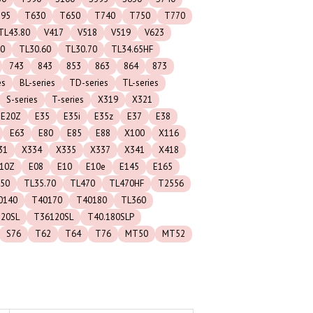
95
T630
T650
T740
T750
T770
TL43.80
V417
V518
V519
V623
60
TL30.60
TL30.70
TL34.65HF
743
843
853
863
864
873
es
BL-series
TD-series
TL-series
S-series
T-series
X319
X321
E20Z
E35
E35i
E35z
E37
E38
E63
E80
E85
E88
X100
X116
31
X334
X335
X337
X341
X418
10Z
E08
E10
E10e
E145
E165
50
TL35.70
TL470
TL470HF
T2556
0140
T40170
T40180
TL360
120SL
T36120SL
T40.180SLP
S76
T62
T64
T76
MT50
MT52