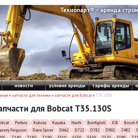
Технопарт® – аренда строи
новости
условия аренды
тарифы аренды
о
вная
»
запчасти для техники
»
запчасти для Bobcat
»
T35.130S
апчасти для Bobcat T35.130S
obcat
Perkins
Kubota
Kayaba
Nachi
Bonfiglioli
JCB
Bosch-R
assey Ferguson
Dana Spicer
D662
D722
D782
D902
Z482
205
T140
T180
T190
S510
S530
S550
S570
S590
T5