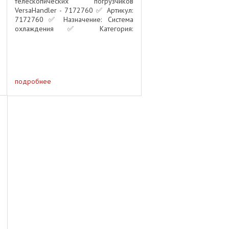
телескопических погрузчиков
VersaHandler - 7172760 ✅ Артикул:
7172760 ✅ Назначение: Система
охлаждения ✅ Категория:
Оригинальные комплектующие
Bobcat Описание: Оригинальная
крыльчатка вентилятора Bobcat
7172760 ...
подробнее