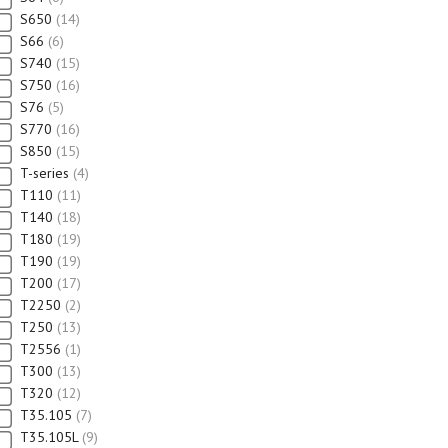
S650
14
S66
6
S740
15
S750
16
S76
5
S770
16
S850
15
T-series
4
T110
11
T140
18
T180
19
T190
19
T200
17
T2250
2
T250
13
T2556
1
T300
13
T320
12
T35.105
7
T35.105L
9