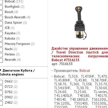
Bobcat
191
Bonfiglioli
2
Bosch
4
Bosch-Rexroth
4
Dana Spicer
1
JCB
1
Kayaba
2
Kubota
5
Massey Ferguson
2
Джойстик управления движением
Nachi
2
/ Travel Direction Joystick для
Perkins
3
телескопических погрузчиков
Rexroth
4
Bobcat #7316153
арт. 7316153
Двигатели Кубота /
Производитель:
Bobcat
Kubota engines
Bobcat: TL519, TL470HF, TL470,
TL43.80HF, TL43.80, TL38.70HF,
D662
2
TL38.70, TL360, TL358, TL35.70,
D722
2
TL34.65HF, TL30.70, TL30.60,
TL26.60, TL25.60, TL-series,
D782
2
T41.140SLP, T40180, T40170,
D902
2
T40140, T40.180SLP, T36120SL,
Z482
2
T36.120SL, T35140S, T35130SL,
T35130S, T35105L, T35105,