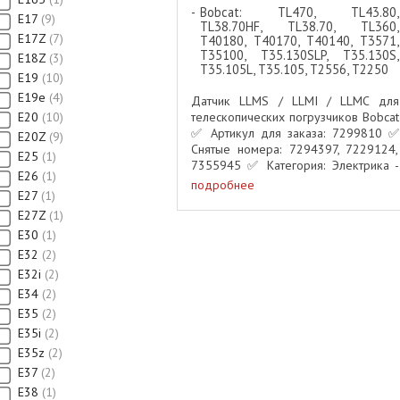
Bobcat: TL470, TL43.80,
E17
9
TL38.70HF, TL38.70, TL360,
E17Z
7
T40180, T40170, T40140, T3571,
T35100, T35.130SLP, T35.130S,
E18Z
3
T35.105L, T35.105, T2556, T2250
E19
10
E19e
4
Датчик LLMS / LLMI / LLMC для
E20
10
телескопических погрузчиков Bobcat
✅ Артикул для заказа: 7299810 ✅
E20Z
9
Снятые номера: 7294397, 7229124,
E25
1
7355945 ✅ Категория: Электрика -
E26
1
датчики управления положением
подробнее
E27
1
Описание: Оригинальный датчик
LLMS (также обозначаемый ...
E27Z
1
E30
1
E32
2
E32i
2
E34
2
E35
2
E35i
2
E35z
2
E37
2
E38
1