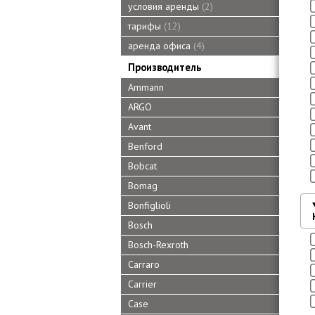
условия аренды
2
тарифы
12
аренда офиса
4
Производитель
Ammann
ARGO
Avant
Benford
Bobcat
Bomag
Bonfiglioli
Bosch
Bosch-Rexroth
Carraro
Carrier
Case