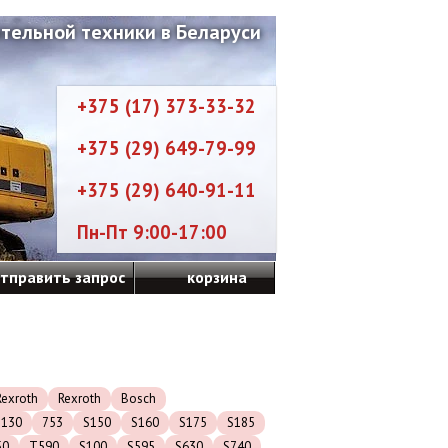
тельной техники в Беларуси
+375 (17) 373-33-32
+375 (29) 649-79-99
+375 (29) 640-91-11
Пн-Пт 9:00-17:00
тправить запрос
корзина
exroth
Rexroth
Bosch
S130
753
S150
S160
S175
S185
50
T590
S100
S595
S630
S740