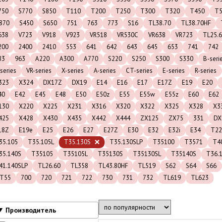
750
S770
S850
T110
T200
T250
T300
T320
T450
T5
870
S450
S650
751
763
773
S16
TL38.70
TL38.70HF
638
V723
V918
V923
VR518
VR530C
VR638
VR723
TL25.
200
2400
2410
553
641
642
643
645
653
741
742
83
963
A220
A300
A770
S220
S250
S300
S330
B-seri
series
VR-series
X-series
A-series
CT-series
E-series
R-series
323
X324
DX17Z
DX19
E14
E16
E17
E17Z
E19
E20
40
E42
E45
E48
E50
E50z
E55
E55w
E55z
E60
E62
130
X220
X225
X231
X316
X320
X322
X325
X328
X3
425
X428
X430
X435
X442
X444
ZX125
ZX75
331
DX
18Z
E19e
E25
E26
E27
E27Z
E30
E32
E32i
E34
T22
35.105
T35.105L
T35.130S
T35.130SLP
T35100
T3571
T4
35.140S
T35105
T35105L
T35130S
T35130SL
T35140S
T36.
41.140SLP
TL26.60
TL358
TL43.80HF
TL519
S62
S64
S66
T55
700
720
721
722
730
731
732
TL619
TL623
Производитель