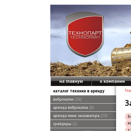
на главную
о компании
каталог техники в аренду
Гла
виброкатки
16
З
аренда виброкатка
6
аренда мини экскаватора
20
B
M
грейдеры
2
S