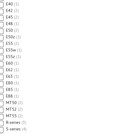
E40
1
E42
2
E45
2
E48
1
E50
2
E50z
1
E55
2
E55w
1
E55z
1
E60
1
E62
1
E63
1
E80
1
E85
1
E88
1
MT50
2
MT52
2
MT55
2
R-series
3
S-series
4