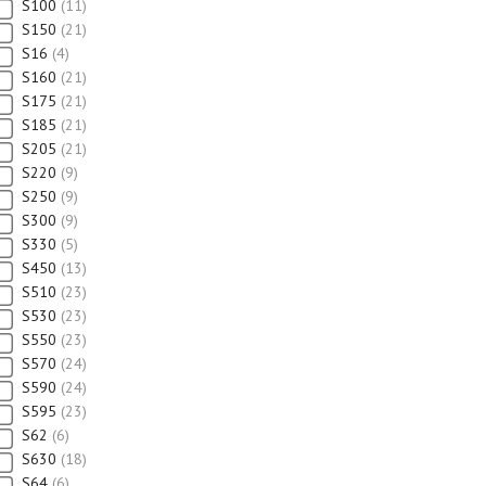
S100
11
S150
21
S16
4
S160
21
S175
21
S185
21
S205
21
S220
9
S250
9
S300
9
S330
5
S450
13
S510
23
S530
23
S550
23
S570
24
S590
24
S595
23
S62
6
S630
18
S64
6