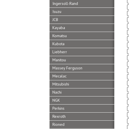
Ingersoll-Rand
Isuzu
JCB
Kayaba
Komatsu
Kubota
Liebherr
Manitou
Massey Ferguson
Mecalac
Mitsubishi
Nachi
NGK
Perkins
Rexroth
Rioned