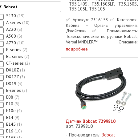
T35.140S, T35.130SLP, T35.130S,
Bobcat
T35.105L, T35.105
S130
19
✅ Артикул: 7316153 ✅ Категория:
A-series
10
Кабина – Органы управления,
A220
8
Джойстики ✅ Применяемость:
A300
8
Телескопические погрузчики Bobcat,
VersaHANDLER™ Описание:
A770
10
Оригинальный джойстик Bobcat
подробнее
B-series
2
#7316153 предназначен для
BL-series
2
управления направлением движения
CT-series
2
– вперёд (F) и ...
DX10Z
1
DX17Z
3
DX19
3
E-series
2
E08
7
E10
8
E10e
4
E14
9
Датчик Bobcat 7299810
E145
1
арт. 7299810
E16
10
Производитель:
Bobcat
E165
1