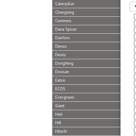
Caterpillar
Changxing
Cummins
Dana Spicer
Danfoss
Denso
Deutz
Dongfeng
Doosan
Eaton
ECOS
Evergreen
Giant
Heli
Hifi
Hitachi