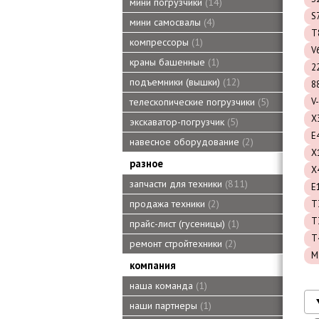
мини погрузчики
14
S
мини самосвалы
4
T
компрессоры
1
V
краны башенные
1
2
подъемники (вышки)
12
8
V-
телескопические погрузчики
5
X
экскаватор-погрузчик
5
E
навесное оборудование
2
X
разное
X
запчасти для техники
811
E
продажа техники
2
T
T
прайс-лист (гусеницы)
1
T
ремонт стройтехники
2
M
компания
наша команда
1
наши партнеры
1