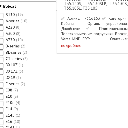
T35.140S, T35.130SLP, T35.130S,
Bobcat
T35.105L, T35.105
S130
19
✅ Артикул: 7316153 ✅ Категория:
A-series
10
Кабина – Органы управления,
A220
8
Джойстики ✅ Применяемость:
A300
8
Телескопические погрузчики Bobcat,
VersaHANDLER™ Описание:
A770
10
Оригинальный джойстик Bobcat
подробнее
B-series
2
#7316153 предназначен для
BL-series
2
управления направлением движения
CT-series
2
– вперёд (F) и ...
DX10Z
1
DX17Z
3
DX19
3
E-series
2
E08
7
E10
8
E10e
4
E14
9
E145
1
E16
10
E165
1