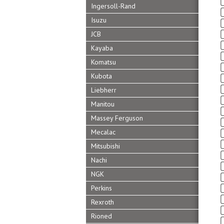
Ingersoll-Rand
Isuzu
JCB
Kayaba
Komatsu
Kubota
Liebherr
Manitou
Massey Ferguson
Mecalac
Mitsubishi
Nachi
NGK
Perkins
Rexroth
Rioned