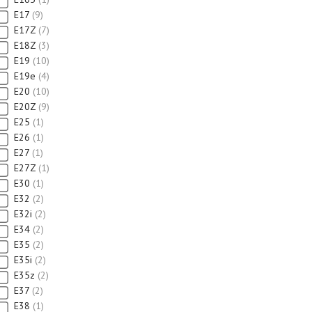
E17
9
E17Z
7
E18Z
3
E19
10
E19e
4
E20
10
E20Z
9
E25
1
E26
1
E27
1
E27Z
1
E30
1
E32
2
E32i
2
E34
2
E35
2
E35i
2
E35z
2
E37
2
E38
1