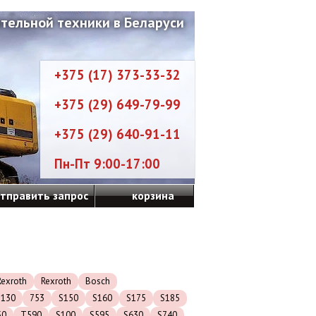
тельной техники в Беларуси
+375 (17) 373-33-32
+375 (29) 649-79-99
+375 (29) 640-91-11
Пн-Пт 9:00-17:00
тправить запрос
корзина
exroth
Rexroth
Bosch
S130
753
S150
S160
S175
S185
50
T590
S100
S595
S630
S740