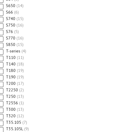
S650
14
S66
6
S740
15
S750
16
S76
5
S770
16
S850
15
T-series
4
T110
11
T140
18
T180
19
T190
19
T200
17
T2250
2
T250
13
T2556
1
T300
13
T320
12
T35.105
7
T35.105L
9