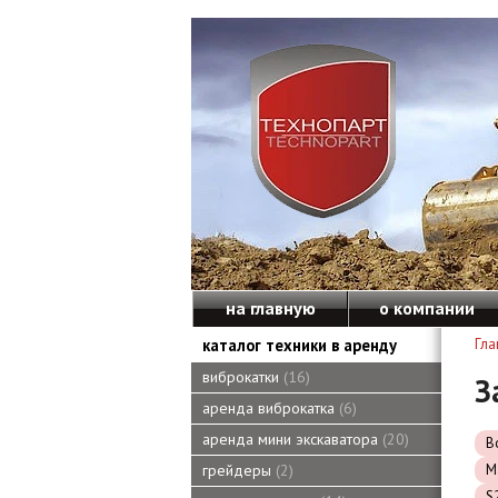
на главную
о компании
каталог техники в аренду
Гла
виброкатки
16
З
аренда виброкатка
6
аренда мини экскаватора
20
B
M
грейдеры
2
S