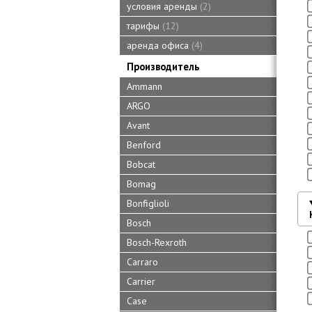
условия аренды
2
тарифы
12
аренда офиса
4
Производитель
Ammann
ARGO
Avant
Benford
Bobcat
Bomag
Bonfiglioli
Bosch
Bosch-Rexroth
Carraro
Carrier
Case