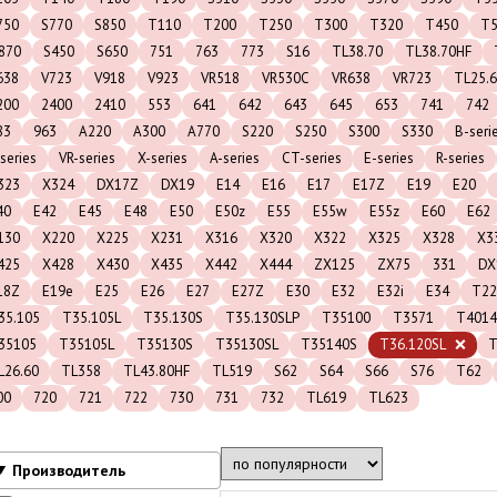
750
S770
S850
T110
T200
T250
T300
T320
T450
T5
870
S450
S650
751
763
773
S16
TL38.70
TL38.70HF
638
V723
V918
V923
VR518
VR530C
VR638
VR723
TL25.
200
2400
2410
553
641
642
643
645
653
741
742
83
963
A220
A300
A770
S220
S250
S300
S330
B-seri
series
VR-series
X-series
A-series
CT-series
E-series
R-series
323
X324
DX17Z
DX19
E14
E16
E17
E17Z
E19
E20
40
E42
E45
E48
E50
E50z
E55
E55w
E55z
E60
E62
130
X220
X225
X231
X316
X320
X322
X325
X328
X3
425
X428
X430
X435
X442
X444
ZX125
ZX75
331
DX
18Z
E19e
E25
E26
E27
E27Z
E30
E32
E32i
E34
T22
35.105
T35.105L
T35.130S
T35.130SLP
T35100
T3571
T4014
35105
T35105L
T35130S
T35130SL
T35140S
T36.120SL
T
L26.60
TL358
TL43.80HF
TL519
S62
S64
S66
S76
T62
00
720
721
722
730
731
732
TL619
TL623
Производитель