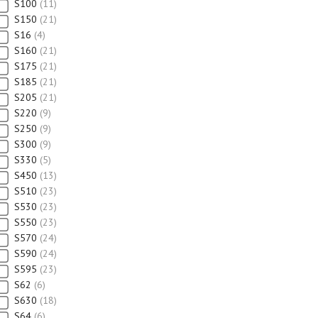
S100
11
S150
21
S16
4
S160
21
S175
21
S185
21
S205
21
S220
9
S250
9
S300
9
S330
5
S450
13
S510
23
S530
23
S550
23
S570
24
S590
24
S595
23
S62
6
S630
18
S64
6