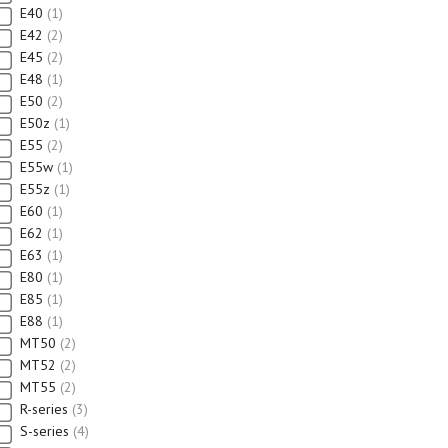
E40
1
E42
2
E45
2
E48
1
E50
2
E50z
1
E55
2
E55w
1
E55z
1
E60
1
E62
1
E63
1
E80
1
E85
1
E88
1
MT50
2
MT52
2
MT55
2
R-series
3
S-series
4