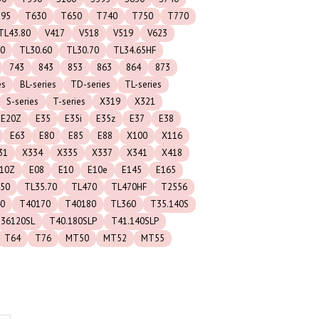
95
T630
T650
T740
T750
T770
TL43.80
V417
V518
V519
V623
60
TL30.60
TL30.70
TL34.65HF
743
843
853
863
864
873
es
BL-series
TD-series
TL-series
S-series
T-series
X319
X321
E20Z
E35
E35i
E35z
E37
E38
E63
E80
E85
E88
X100
X116
31
X334
X335
X337
X341
X418
10Z
E08
E10
E10e
E145
E165
50
TL35.70
TL470
TL470HF
T2556
0
T40170
T40180
TL360
T35.140S
36120SL
T40.180SLP
T41.140SLP
T64
T76
MT50
MT52
MT55