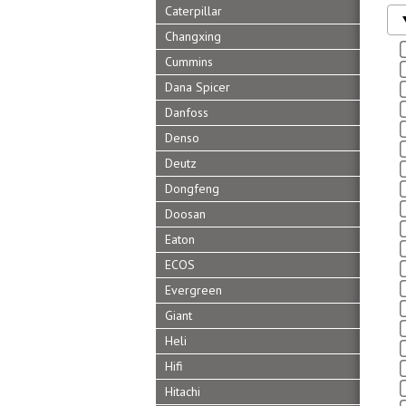
Caterpillar
Changxing
Cummins
Dana Spicer
Danfoss
Denso
Deutz
Dongfeng
Doosan
Eaton
ECOS
Evergreen
Giant
Heli
Hifi
Hitachi