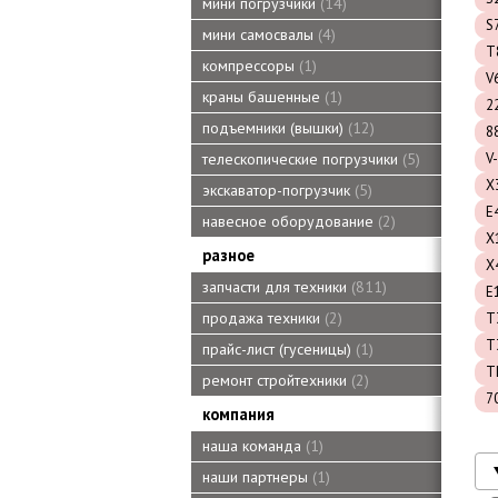
мини погрузчики
14
S
мини самосвалы
4
T
компрессоры
1
V
краны башенные
1
2
подъемники (вышки)
12
8
V-
телескопические погрузчики
5
X
экскаватор-погрузчик
5
E
навесное оборудование
2
X
разное
X
запчасти для техники
811
E
продажа техники
2
T
T
прайс-лист (гусеницы)
1
T
ремонт стройтехники
2
7
компания
наша команда
1
наши партнеры
1