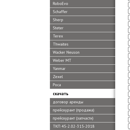
RoboEvo
Schaffer
Sherp
Steter
Terex
Thwaites
Wacker Neuson
Weber MT
Yanmar
Zexel
Роса
скачать
договор аренды
прейскурант (продажа)
прейскурант (запчасти)
ТКП 45-2.02-315-2018