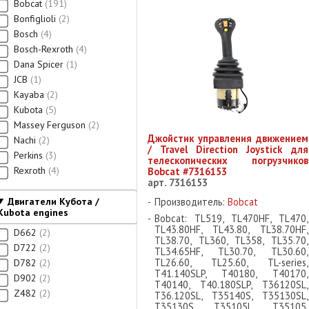
Bobcat
191
Bonfiglioli
2
Bosch
4
Bosch-Rexroth
4
Dana Spicer
1
JCB
1
Kayaba
2
Kubota
5
Massey Ferguson
2
Джойстик управления движением
Nachi
2
/ Travel Direction Joystick для
Perkins
3
телескопических погрузчиков
Rexroth
4
Bobcat #7316153
арт. 7316153
Двигатели Кубота /
Производитель:
Bobcat
Kubota engines
Bobcat: TL519, TL470HF, TL470,
TL43.80HF, TL43.80, TL38.70HF,
D662
2
TL38.70, TL360, TL358, TL35.70,
D722
2
TL34.65HF, TL30.70, TL30.60,
TL26.60, TL25.60, TL-series,
D782
2
T41.140SLP, T40180, T40170,
D902
2
T40140, T40.180SLP, T36120SL,
Z482
2
T36.120SL, T35140S, T35130SL,
T35130S, T35105L, T35105,