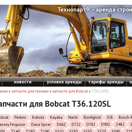
Технопарт® – аренда строи
новости
условия аренды
тарифы аренды
о
вная
»
запчасти для техники
»
запчасти для Bobcat
»
T36.120SL
апчасти для Bobcat T36.120SL
obcat
Perkins
Kubota
Kayaba
Nachi
Bonfiglioli
JCB
Bosch-R
assey Ferguson
Dana Spicer
D662
D722
D782
D902
Z482
205
T140
T180
T190
S510
S530
S550
S570
S590
T5