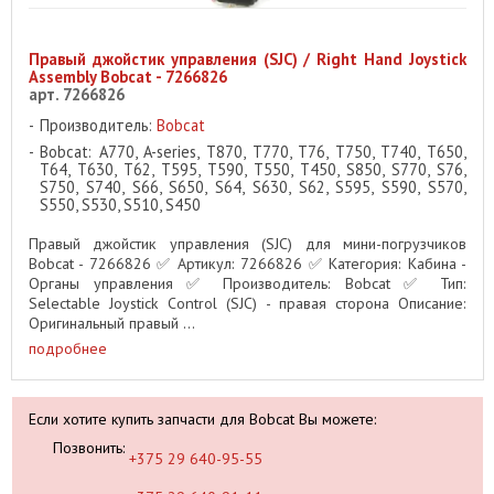
Правый джойстик управления (SJC) / Right Hand Joystick
Assembly Bobcat - 7266826
арт. 7266826
Производитель:
Bobcat
Bobcat: A770, A-series, T870, T770, T76, T750, T740, T650,
T64, T630, T62, T595, T590, T550, T450, S850, S770, S76,
S750, S740, S66, S650, S64, S630, S62, S595, S590, S570,
S550, S530, S510, S450
Правый джойстик управления (SJC) для мини-погрузчиков
Bobcat - 7266826 ✅ Артикул: 7266826 ✅ Категория: Кабина -
Органы управления ✅ Производитель: Bobcat ✅ Тип:
Selectable Joystick Control (SJC) - правая сторона Описание:
Оригинальный правый ...
подробнее
Если хотите купить запчасти для Bobcat Вы можете:
Позвонить:
+375 29 640-95-55