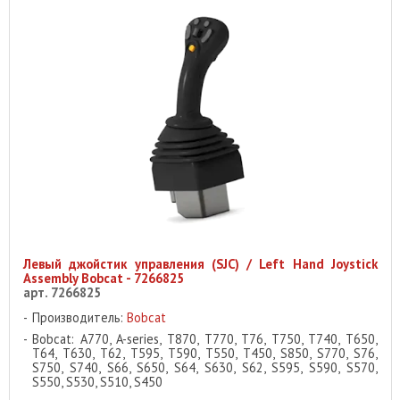
Левый джойстик управления (SJC) / Left Hand Joystick
Assembly Bobcat - 7266825
арт. 7266825
Производитель:
Bobcat
Bobcat: A770, A-series, T870, T770, T76, T750, T740, T650,
T64, T630, T62, T595, T590, T550, T450, S850, S770, S76,
S750, S740, S66, S650, S64, S630, S62, S595, S590, S570,
S550, S530, S510, S450