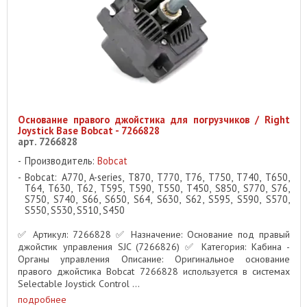
Основание правого джойстика для погрузчиков / Right
Joystick Base Bobcat - 7266828
арт. 7266828
Производитель:
Bobcat
Bobcat: A770, A-series, T870, T770, T76, T750, T740, T650,
T64, T630, T62, T595, T590, T550, T450, S850, S770, S76,
S750, S740, S66, S650, S64, S630, S62, S595, S590, S570,
S550, S530, S510, S450
✅ Артикул: 7266828 ✅ Назначение: Основание под правый
джойстик управления SJC (7266826) ✅ Категория: Кабина -
Органы управления Описание: Оригинальное основание
правого джойстика Bobcat 7266828 используется в системах
Selectable Joystick Control ...
подробнее