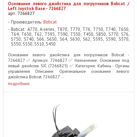
Основание левого джойстика для погрузчиков Bobcat /
Left Joystick Base - 7266827
арт. 7266827
Производитель:
Bobcat
Bobcat: A770, A-series, T870, T770, T76, T750, T740, T650,
T64, T630, T62, T595, T590, T550, T450, S850, S770, S76,
S750, S740, S66, S650, S64, S630, S62, S595, S590, S570,
S550, S530, S510, S450
Основание левого джойстика для погрузчиков Bobcat -
7266827 ✅ Артикул: 7266827 ✅ Назначение: Основание под
левый джойстик SJC (7266825) ✅ Категория: Кабина - Органы
управления Описание: Оригинальное основание левого
джойстика Bobcat 7266827 ...
подробнее