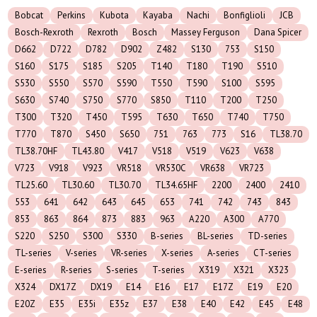
Bobcat
Perkins
Kubota
Kayaba
Nachi
Bonfiglioli
JCB
Bosch-Rexroth
Rexroth
Bosch
Massey Ferguson
Dana Spicer
D662
D722
D782
D902
Z482
S130
753
S150
S160
S175
S185
S205
T140
T180
T190
S510
S530
S550
S570
S590
T550
T590
S100
S595
S630
S740
S750
S770
S850
T110
T200
T250
T300
T320
T450
T595
T630
T650
T740
T750
T770
T870
S450
S650
751
763
773
S16
TL38.70
TL38.70HF
TL43.80
V417
V518
V519
V623
V638
V723
V918
V923
VR518
VR530C
VR638
VR723
TL25.60
TL30.60
TL30.70
TL34.65HF
2200
2400
2410
553
641
642
643
645
653
741
742
743
843
853
863
864
873
883
963
A220
A300
A770
S220
S250
S300
S330
B-series
BL-series
TD-series
TL-series
V-series
VR-series
X-series
A-series
CT-series
E-series
R-series
S-series
T-series
X319
X321
X323
X324
DX17Z
DX19
E14
E16
E17
E17Z
E19
E20
E20Z
E35
E35i
E35z
E37
E38
E40
E42
E45
E48