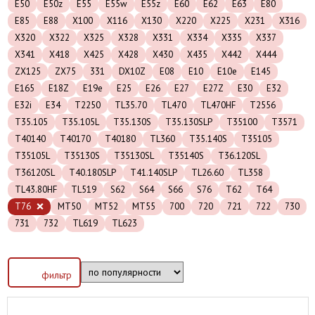
E50
E50z
E55
E55w
E55z
E60
E62
E63
E80
E85
E88
X100
X116
X130
X220
X225
X231
X316
X320
X322
X325
X328
X331
X334
X335
X337
X341
X418
X425
X428
X430
X435
X442
X444
ZX125
ZX75
331
DX10Z
E08
E10
E10e
E145
E165
E18Z
E19e
E25
E26
E27
E27Z
E30
E32
E32i
E34
T2250
TL35.70
TL470
TL470HF
T2556
T35.105
T35.105L
T35.130S
T35.130SLP
T35100
T3571
T40140
T40170
T40180
TL360
T35.140S
T35105
T35105L
T35130S
T35130SL
T35140S
T36.120SL
T36120SL
T40.180SLP
T41.140SLP
TL26.60
TL358
TL43.80HF
TL519
S62
S64
S66
S76
T62
T64
T76
MT50
MT52
MT55
700
720
721
722
730
731
732
TL619
TL623
фильтр