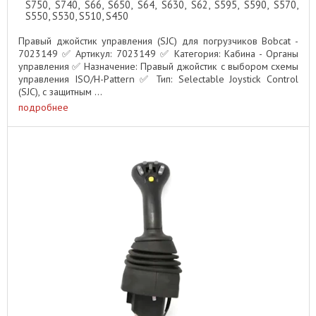
S750, S740, S66, S650, S64, S630, S62, S595, S590, S570,
S550, S530, S510, S450
Правый джойстик управления (SJC) для погрузчиков Bobcat -
7023149 ✅ Артикул: 7023149 ✅ Категория: Кабина - Органы
управления ✅ Назначение: Правый джойстик с выбором схемы
управления ISO/H-Pattern ✅ Тип: Selectable Joystick Control
(SJC), с защитным ...
подробнее