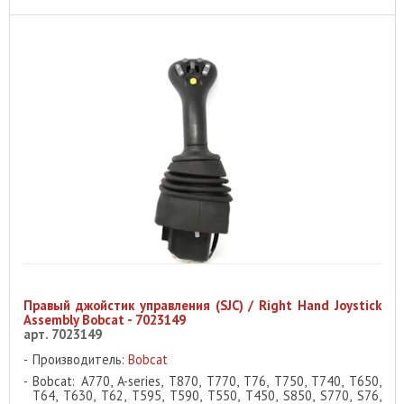
Правый джойстик управления (SJC) / Right Hand Joystick
Assembly Bobcat - 7023149
арт. 7023149
Производитель:
Bobcat
Bobcat: A770, A-series, T870, T770, T76, T750, T740, T650,
T64, T630, T62, T595, T590, T550, T450, S850, S770, S76,