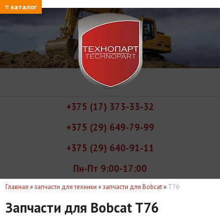
≡ каталог
+375 (17) 373-33-32
+375 (29) 649-79-99
+375 (29) 640-91-11
Пн-Пт 9:00-17:00
Главная
»
запчасти для техники
»
запчасти для Bobcat
»
T76
Запчасти для Bobcat T76