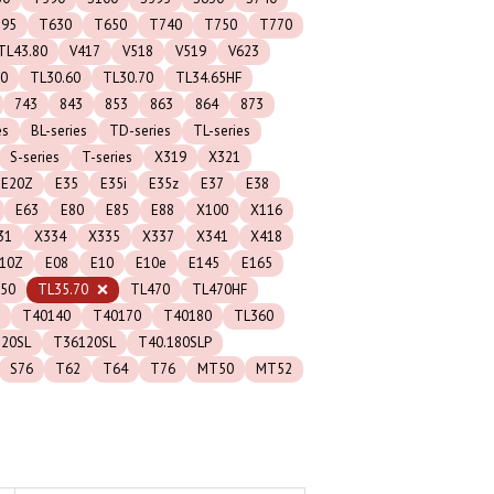
95
T630
T650
T740
T750
T770
TL43.80
V417
V518
V519
V623
60
TL30.60
TL30.70
TL34.65HF
743
843
853
863
864
873
es
BL-series
TD-series
TL-series
S-series
T-series
X319
X321
E20Z
E35
E35i
E35z
E37
E38
E63
E80
E85
E88
X100
X116
31
X334
X335
X337
X341
X418
10Z
E08
E10
E10e
E145
E165
50
TL35.70
TL470
TL470HF
T40140
T40170
T40180
TL360
120SL
T36120SL
T40.180SLP
S76
T62
T64
T76
MT50
MT52