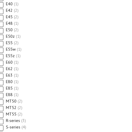
E40
1
E42
2
E45
2
E48
1
E50
2
E50z
1
E55
2
E55w
1
E55z
1
E60
1
E62
1
E63
1
E80
1
E85
1
E88
1
MT50
2
MT52
2
MT55
2
R-series
3
S-series
4