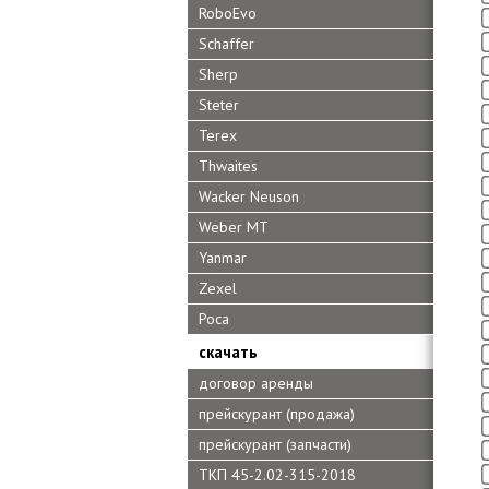
RoboEvo
Schaffer
Sherp
Steter
Terex
Thwaites
Wacker Neuson
Weber MT
Yanmar
Zexel
Роса
скачать
договор аренды
прейскурант (продажа)
прейскурант (запчасти)
ТКП 45-2.02-315-2018