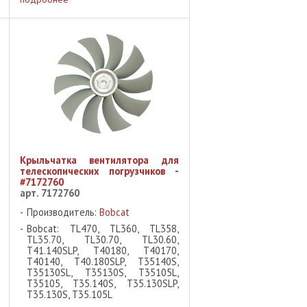
вентилятора Описание:
Оригинальный реверсивный
гидромотор вентилятора Bobcat ...
Крыльчатка вентилятора для
телескопических погрузчиков -
#7172760
арт. 7172760
Производитель:
Bobcat
Bobcat: TL470, TL360, TL358,
TL35.70, TL30.70, TL30.60,
T41.140SLP, T40180, T40170,
T40140, T40.180SLP, T35140S,
T35130SL, T35130S, T35105L,
T35105, T35.140S, T35.130SLP,
T35.130S, T35.105L