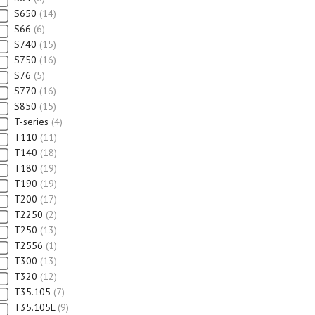
S650
14
S66
6
S740
15
S750
16
S76
5
S770
16
S850
15
T-series
4
T110
11
T140
18
T180
19
T190
19
T200
17
T2250
2
T250
13
T2556
1
T300
13
T320
12
T35.105
7
T35.105L
9