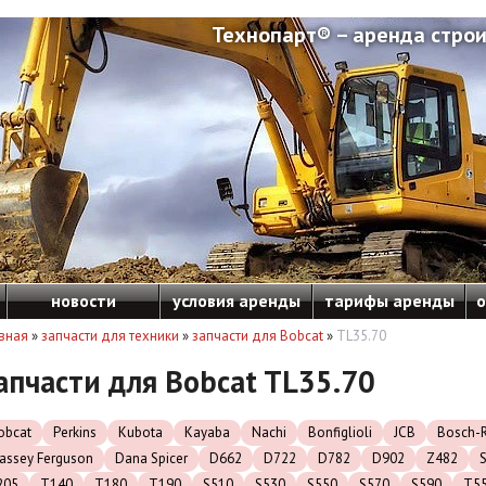
Технопарт® – аренда строи
новости
условия аренды
тарифы аренды
о
вная
»
запчасти для техники
»
запчасти для Bobcat
»
TL35.70
апчасти для Bobcat TL35.70
obcat
Perkins
Kubota
Kayaba
Nachi
Bonfiglioli
JCB
Bosch-R
assey Ferguson
Dana Spicer
D662
D722
D782
D902
Z482
205
T140
T180
T190
S510
S530
S550
S570
S590
T5