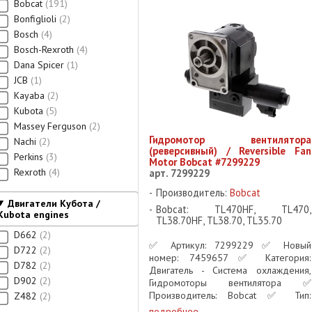
Bobcat
191
Bonfiglioli
2
Bosch
4
Bosch-Rexroth
4
Dana Spicer
1
JCB
1
Kayaba
2
Kubota
5
Massey Ferguson
2
Гидромотор вентилятора
Nachi
2
(реверсивный) / Reversible Fan
Perkins
3
Motor Bobcat #7299229
Rexroth
4
арт. 7299229
Производитель:
Bobcat
Двигатели Кубота /
Bobcat: TL470HF, TL470,
Kubota engines
TL38.70HF, TL38.70, TL35.70
D662
2
✅ Артикул: 7299229 ✅ Новый
D722
2
номер: 7459657 ✅ Категория:
D782
2
Двигатель - Система охлаждения,
D902
2
Гидромоторы вентилятора ✅
Производитель: Bobcat ✅ Тип:
Z482
2
Реверсивный гидромотор
подробнее