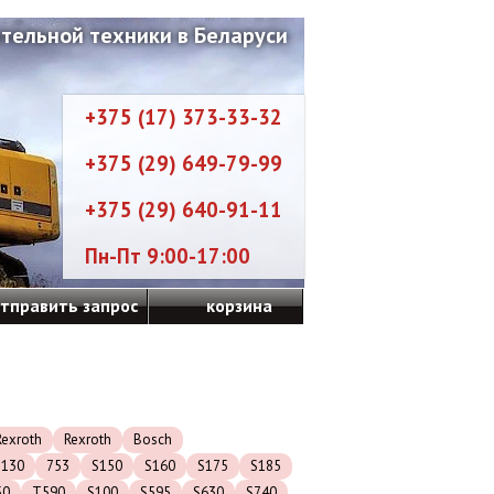
тельной техники в Беларуси
+375 (17) 373-33-32
+375 (29) 649-79-99
+375 (29) 640-91-11
Пн-Пт 9:00-17:00
тправить запрос
корзина
exroth
Rexroth
Bosch
S130
753
S150
S160
S175
S185
50
T590
S100
S595
S630
S740