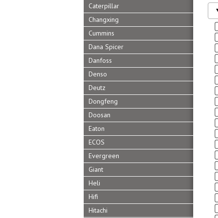
Caterpillar
Changxing
Cummins
Dana Spicer
Danfoss
Denso
Deutz
Dongfeng
Doosan
Eaton
ECOS
Evergreen
Giant
Heli
Hifi
Hitachi