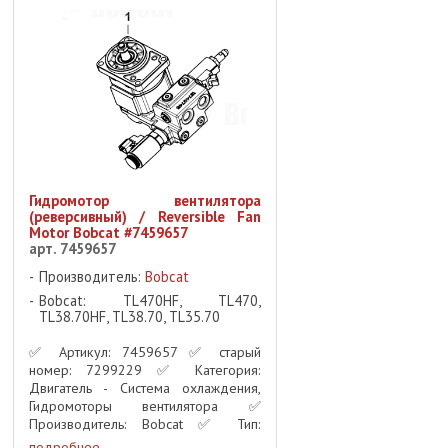
Гидромотор вентилятора
(реверсивный) / Reversible Fan
Motor Bobcat #7459657
арт. 7459657
Производитель:
Bobcat
Bobcat: TL470HF, TL470,
TL38.70HF, TL38.70, TL35.70
✅ Артикул: 7459657 ✅ старый
номер: 7299229 ✅ Категория:
Двигатель - Система охлаждения,
Гидромоторы вентилятора ✅
Производитель: Bobcat ✅ Тип:
Реверсивный гидромотор
подробнее