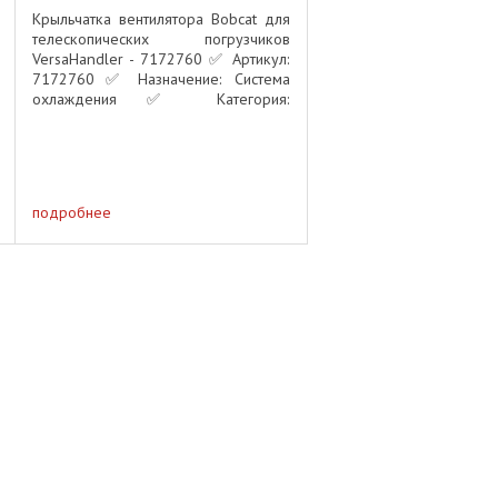
Крыльчатка вентилятора Bobcat для
телескопических погрузчиков
VersaHandler - 7172760 ✅ Артикул:
7172760 ✅ Назначение: Система
охлаждения ✅ Категория:
Оригинальные комплектующие
Bobcat Описание: Оригинальная
крыльчатка вентилятора Bobcat
7172760 ...
подробнее