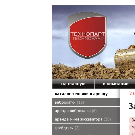
на главную
о компании
каталог техники в аренду
Гла
виброкатки
16
З
аренда виброкатка
6
аренда мини экскаватора
20
B
M
грейдеры
2
S