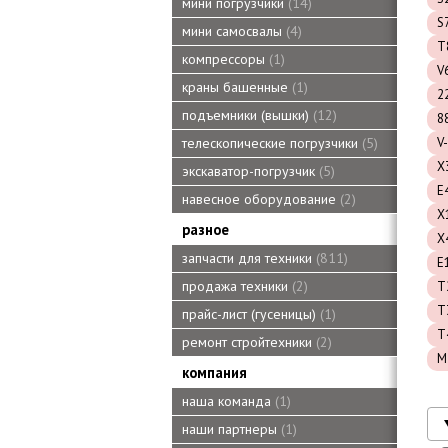
мини погрузчики
14
S
мини самосвалы
4
T
компрессоры
1
V
краны башенные
1
2
подъемники (вышки)
12
8
V-
телескопические погрузчики
5
X
экскаватор-погрузчик
5
E
навесное оборудование
2
X
разное
X
запчасти для техники
811
E
продажа техники
2
T
T
прайс-лист (гусеницы)
1
T
ремонт стройтехники
2
M
компания
наша команда
1
наши партнеры
1