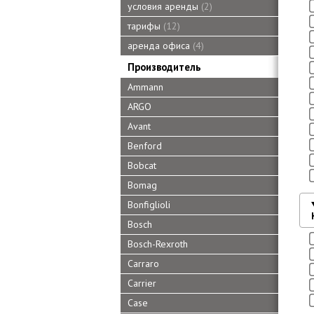
условия аренды
2
тарифы
12
аренда офиса
4
Производитель
Ammann
ARGO
Avant
Benford
Bobcat
Bomag
Bonfiglioli
Bosch
Bosch-Rexroth
Carraro
Carrier
Case