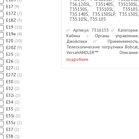
T36.120SL, T35140S, T35130SL,
E17
9
T35130S, T35105L, T35105,
E17Z
7
T35.140S, T35.130SLP, T35.130S,
T35.105L, T35.105
E18Z
3
E19
10
✅ Артикул: 7316153 ✅ Категория:
E19e
4
Кабина – Органы управления,
E20
10
Джойстики ✅ Применяемость:
Телескопические погрузчики Bobcat,
E20Z
9
VersaHANDLER™ Описание:
E25
1
Оригинальный джойстик Bobcat
подробнее
E26
1
#7316153 предназначен для
E27
1
управления направлением движения
E27Z
1
– вперёд (F) и ...
E30
1
E32
2
E32i
2
E34
2
E35
2
E35i
2
E35z
2
E37
2
E38
1