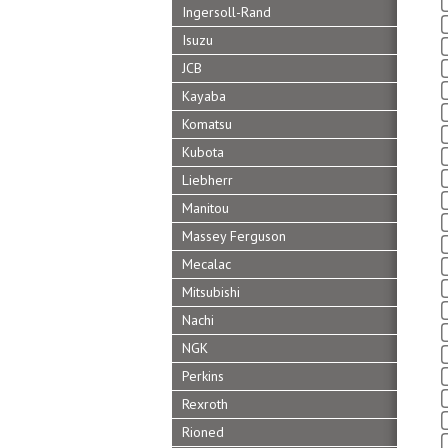
Ingersoll-Rand
Isuzu
JCB
Kayaba
Komatsu
Kubota
Liebherr
Manitou
Massey Ferguson
Mecalac
Mitsubishi
Nachi
NGK
Perkins
Rexroth
Rioned