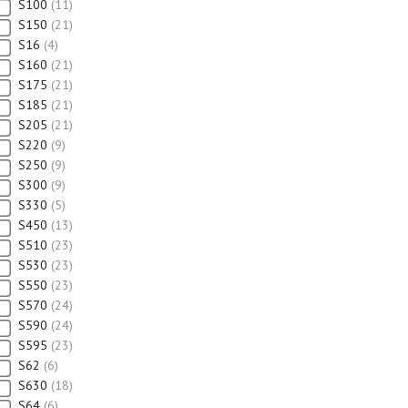
S100
11
S150
21
S16
4
S160
21
S175
21
S185
21
S205
21
S220
9
S250
9
S300
9
S330
5
S450
13
S510
23
S530
23
S550
23
S570
24
S590
24
S595
23
S62
6
S630
18
S64
6