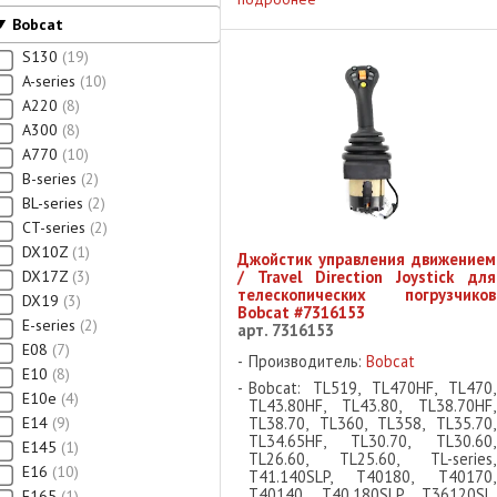
вентилятора Описание:
Bobcat
Оригинальный реверсивный
гидромотор вентилятора Bobcat ...
S130
19
A-series
10
A220
8
A300
8
A770
10
B-series
2
BL-series
2
CT-series
2
DX10Z
1
Джойстик управления движением
DX17Z
3
/ Travel Direction Joystick для
телескопических погрузчиков
DX19
3
Bobcat #7316153
E-series
2
арт. 7316153
E08
7
Производитель:
Bobcat
E10
8
Bobcat: TL519, TL470HF, TL470,
E10e
4
TL43.80HF, TL43.80, TL38.70HF,
E14
9
TL38.70, TL360, TL358, TL35.70,
TL34.65HF, TL30.70, TL30.60,
E145
1
TL26.60, TL25.60, TL-series,
E16
10
T41.140SLP, T40180, T40170,
T40140, T40.180SLP, T36120SL,
E165
1