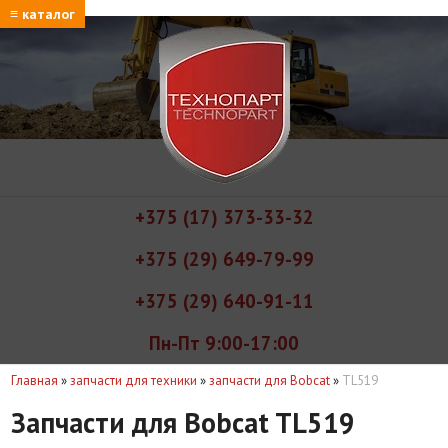
≡ каталог
+375 (17) 373-33-32
+375 (29) 649-79-99
+375 (29) 640-91-11
Пн-Пт 9:00-17:00
Главная
»
запчасти для техники
»
запчасти для Bobcat
»
TL519
Запчасти для Bobcat TL519