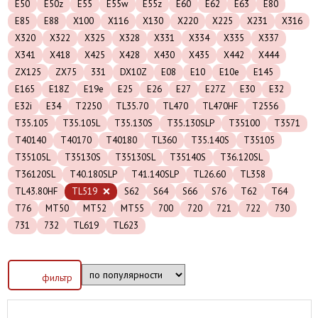
E50
E50z
E55
E55w
E55z
E60
E62
E63
E80
E85
E88
X100
X116
X130
X220
X225
X231
X316
X320
X322
X325
X328
X331
X334
X335
X337
X341
X418
X425
X428
X430
X435
X442
X444
ZX125
ZX75
331
DX10Z
E08
E10
E10e
E145
E165
E18Z
E19e
E25
E26
E27
E27Z
E30
E32
E32i
E34
T2250
TL35.70
TL470
TL470HF
T2556
T35.105
T35.105L
T35.130S
T35.130SLP
T35100
T3571
T40140
T40170
T40180
TL360
T35.140S
T35105
T35105L
T35130S
T35130SL
T35140S
T36.120SL
T36120SL
T40.180SLP
T41.140SLP
TL26.60
TL358
TL43.80HF
TL519
S62
S64
S66
S76
T62
T64
T76
MT50
MT52
MT55
700
720
721
722
730
731
732
TL619
TL623
фильтр