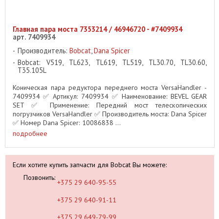
Главная пара моста 7353214 / 46946720 - #7409934
арт. 7409934
Производитель:
Bobcat
,
Dana Spicer
Bobcat: V519, TL623, TL619, TL519, TL30.70, TL30.60,
T35.105L
Коническая пара редуктора переднего моста VersaHandler -
7409934 ✅ Артикул: 7409934 ✅ Наименование: BEVEL GEAR
SET ✅ Применение: Передний мост телескопических
погрузчиков VersaHandler ✅ Производитель моста: Dana Spicer
✅ Номер Dana Spicer: 10086838 ...
подробнее
Если хотите купить запчасти для Bobcat Вы можете:
Позвонить:
+375 29 640-95-55
+375 29 640-91-11
+375 29 649-79-99