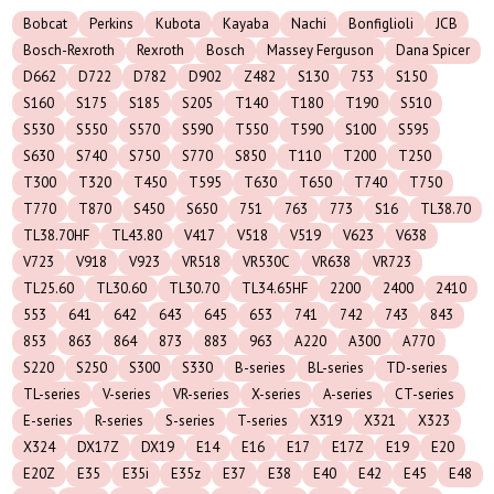
Bobcat
Perkins
Kubota
Kayaba
Nachi
Bonfiglioli
JCB
Bosch-Rexroth
Rexroth
Bosch
Massey Ferguson
Dana Spicer
D662
D722
D782
D902
Z482
S130
753
S150
S160
S175
S185
S205
T140
T180
T190
S510
S530
S550
S570
S590
T550
T590
S100
S595
S630
S740
S750
S770
S850
T110
T200
T250
T300
T320
T450
T595
T630
T650
T740
T750
T770
T870
S450
S650
751
763
773
S16
TL38.70
TL38.70HF
TL43.80
V417
V518
V519
V623
V638
V723
V918
V923
VR518
VR530C
VR638
VR723
TL25.60
TL30.60
TL30.70
TL34.65HF
2200
2400
2410
553
641
642
643
645
653
741
742
743
843
853
863
864
873
883
963
A220
A300
A770
S220
S250
S300
S330
B-series
BL-series
TD-series
TL-series
V-series
VR-series
X-series
A-series
CT-series
E-series
R-series
S-series
T-series
X319
X321
X323
X324
DX17Z
DX19
E14
E16
E17
E17Z
E19
E20
E20Z
E35
E35i
E35z
E37
E38
E40
E42
E45
E48