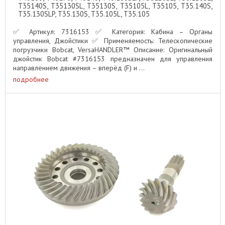
T35140S, T35130SL, T35130S, T35105L, T35105, T35.140S,
T35.130SLP, T35.130S, T35.105L, T35.105
✅ Артикул: 7316153 ✅ Категория: Кабина – Органы
управления, Джойстики ✅ Применяемость: Телескопические
погрузчики Bobcat, VersaHANDLER™ Описание: Оригинальный
джойстик Bobcat #7316153 предназначен для управления
направлением движения – вперёд (F) и ...
подробнее