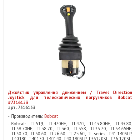
Джойстик управления движением / Travel Direction
Joystick для телескопических погрузчиков Bobcat
#7316153
арт. 7316153
Производитель:
Bobcat
Bobcat: TL519, TL470HF, TL470, TL43.80HF, TL43.80,
TL38.70HF, TL38.70, TL360, TL358, TL35.70, TL34.65HF,
TL30.70, TL30.60, TL26.60, TL25.60, TL-series, T41.140SLP,
T40180, T40170, T40140, T40.180SLP, T36120SL, T36.120SL,