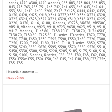
series, A770, A300, A220, A-series, 963, 883, 873, 864, 863, 853,
843, 773, 763, 753, 751, 743, 742, 741, 653, 645, 643, 642, 641,
553, 331, 2410, 2400, 2200, ZX75, ZX125, X444, X442, X435,
X430, X428, X425, X418, X341, X337, X335, X334, X331, X328,
X325, X324, X323, X322, X321, X320, X319, X316, X231, X225,
X220, X130, X116, X100, X-series, VR723, VR638, VR530C,
VR518, VR-series, V923, V918, V723, V638, V623, V519, V518,
V417, V-series, TL43.80, TL38.70HF, TL38.70, TL34.65HF,
TL30.70, TL30.60, TL25.60, TL-series, TD-series, T870, T770,
T750, T740, T650, T630, T595, T590, T550, T450, T320, T300,
T250, T200, T190, T180, T140, T110, T-series, S850, S770,
S750, S740, S650, S630, S595, S590, S570, S550, S530, S510,
S450, S330, S300, S250, S220, S205, S185, S175, S160, S16,
S150, S100, S-series, R-series, E88, E85, E80, E63, E62, E60,
E55z, E55w, E55, E50z, E50, E48, E45, E42, E40, E38, E37, E35z,
E35i, E35
Наклейка логотип ...
подробнее