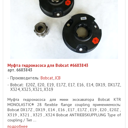
Муфта гидронасоса для Bobcat #6683843
арт. 6683843
Производитель:
Bobcat
,
JCB
Bobcat: E20Z, E20, E19, E17Z, E17, E16, E14, DX19, DX17Z,
X324, X323, X321, X319
Муфта гидронасоса для мини экскаватора Bobcat KTR
MONOLASTIC® 28 flexible flange coupling применяемость:
Bobcat DX17Z , DX19 , E14 , E16 , E17 , E17Z , E19 , E20 , E20Z ,
X319 , X321 , X323 , X324 Bobcat ANTRIEBSKUPPLUNG Type of
coupling / Тип ...
подробнее