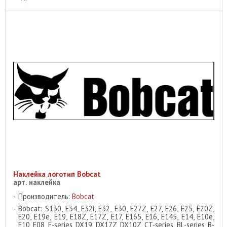
Наклейка логотип Bobcat
арт. наклейка
Производитель:
Bobcat
Bobcat: S130, E34, E32i, E32, E30, E27Z, E27, E26, E25, E20Z,
E20, E19e, E19, E18Z, E17Z, E17, E165, E16, E145, E14, E10e,
E10, E08, E-series, DX19, DX17Z, DX10Z, CT-series, BL-series, B-