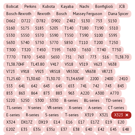
Bobcat
Perkins
Kubota
Kayaba
Nachi
Bonfiglioli
JCB
Bosch-Rexroth
Rexroth
Bosch
Massey Ferguson
Dana Spicer
D662
D722
D782
D902
Z482
S130
753
S150
S160
S175
S185
S205
T140
T180
T190
S510
S530
S550
S570
S590
T550
T590
S100
S595
S630
S740
S750
S770
S850
T110
T200
T250
T300
T320
T450
T595
T630
T650
T740
T750
T770
T870
S450
S650
751
763
773
S16
TL38.70
TL38.70HF
TL43.80
V417
V518
V519
V623
V638
V723
V918
V923
VR518
VR530C
VR638
VR723
TL25.60
TL30.60
TL30.70
TL34.65HF
2200
2400
2410
553
641
642
643
645
653
741
742
743
843
853
863
864
873
883
963
A220
A300
A770
S220
S250
S300
S330
B-series
BL-series
TD-series
TL-series
V-series
VR-series
X-series
A-series
CT-series
E-series
R-series
S-series
T-series
X319
X321
X323
X324
DX17Z
DX19
E14
E16
E17
E17Z
E19
E20
E20Z
E35
E35i
E35z
E37
E38
E40
E42
E45
E48