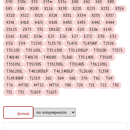
E50
E50z
E55
E55w
E55z
E60
E62
E63
E80
E85
E88
X100
X116
X130
X220
X225
X231
X316
X320
X322
X325
X328
X331
X334
X335
X337
X341
X418
X425
X428
X430
X435
X442
X444
ZX125
ZX75
331
DX10Z
E08
E10
E10e
E145
E165
E18Z
E19e
E25
E26
E27
E27Z
E30
E32
E32i
E34
T2250
TL35.70
TL470
TL470HF
T2556
T35.105
T35.105L
T35.130S
T35.130SLP
T35100
T3571
T40140
T40170
T40180
TL360
T35.140S
T35105
T35105L
T35130S
T35130SL
T35140S
T36.120SL
T36120SL
T40.180SLP
T41.140SLP
TL26.60
TL358
TL43.80HF
TL519
S62
S64
S66
S76
T62
T64
T76
MT50
MT52
MT55
700
720
721
722
730
731
732
TL619
TL623
фильтр