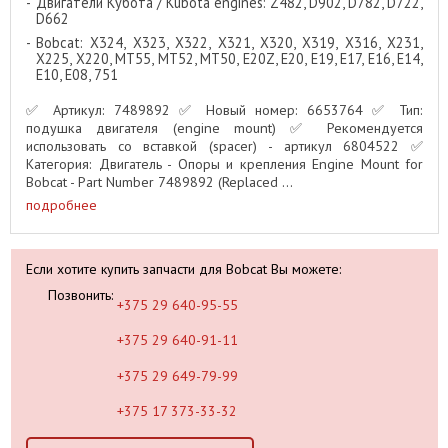
Двигатели Кубота / Kubota engines: Z482, D902, D782, D722,
D662
Bobcat: X324, X323, X322, X321, X320, X319, X316, X231,
X225, X220, MT55, MT52, MT50, E20Z, E20, E19, E17, E16, E14,
E10, E08, 751
✅ Артикул: 7489892 ✅ Новый номер: 6653764 ✅ Тип:
подушка двигателя (engine mount) ✅ Рекомендуется
использовать со вставкой (spacer) - артикул 6804522 ✅
Категория: Двигатель - Опоры и крепления Engine Mount for
Bobcat - Part Number 7489892 (Replaced ...
подробнее
Если хотите купить запчасти для Bobcat Вы можете:
Позвонить:
+375 29 640-95-55
+375 29 640-91-11
+375 29 649-79-99
+375 17 373-33-32