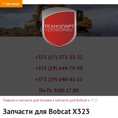
≡ каталог
+375 (17) 373-33-32
+375 (29) 649-79-99
+375 (29) 640-91-11
Пн-Пт 9:00-17:00
Главная
»
запчасти для техники
»
запчасти для Bobcat
»
X323
Запчасти для Bobcat X323