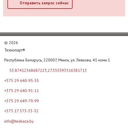
Отправить запрос сейчас
©
2026
Технопарт®
Республика Беларусь, 220007, Минск, ул. Левкова, 41 комн.1
53.87412368687223,27.555593516581713
+375 29 640-95-55
+375 29 640-91-11
+375 29 649-79-99
+375 17 373-33-32
info@texbaza.by