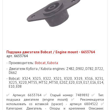
Подушка двигателя Bobcat / Engine mount - 6653764
арт. 6653764
Производитель:
Bobcat
,
Kubota
Двигатели Кубота / Kubota engines: Z482, D902, D782, D722,
D662
Bobcat: X324, X323, X322, X321, X320, X319, X316, X231,
X225, X220, MT55, MT52, MT50, E20Z, E20, E19, E17, E16, E14,
E10, E08
✅ Артикул: 6653764 ✅ Старый номер: 7489892 ✅ Тип:
подушка двигателя (engine mount) ✅ Рекомендуется
использовать со вставкой (spacer) - артикул 6804522 ✅
Категория: Двигатель - Опоры и крепления Описание: