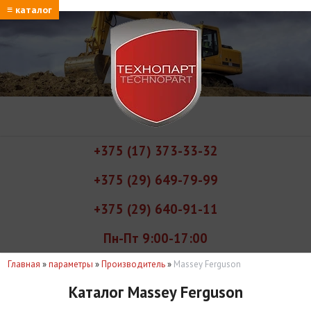
≡ каталог
+375 (17) 373-33-32
+375 (29) 649-79-99
+375 (29) 640-91-11
Пн-Пт 9:00-17:00
Главная
»
параметры
»
Производитель
»
Massey Ferguson
Каталог Massey Ferguson