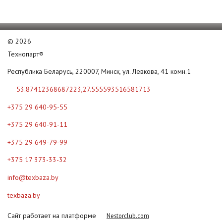
©
2026
Технопарт®
Республика Беларусь, 220007, Минск, ул. Левкова, 41 комн.1
53.87412368687223,27.555593516581713
+375 29 640-95-55
+375 29 640-91-11
+375 29 649-79-99
+375 17 373-33-32
info@texbaza.by
texbaza.by
Сайт работает на платформе
Nestorclub.com