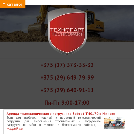
≡ каталог
+375 (17) 373-33-32
+375 (29) 649-79-99
+375 (29) 640-91-11
Пн-Пт 9:00-17:00
Аренда телескопического погрузчика Bobcat T40170 в Минске
Если вам требуется мощный и надежный телескопический
погрузчик для выполнения строительных и погрузочно-
разгрузочных работ в Минске и близлежащих районах, ...
подробнее