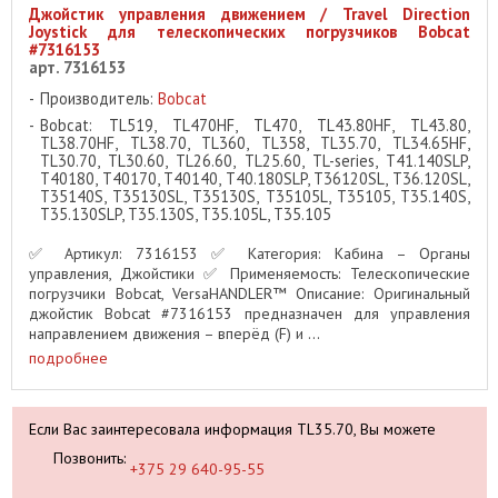
Джойстик управления движением / Travel Direction
Joystick для телескопических погрузчиков Bobcat
#7316153
арт. 7316153
Производитель:
Bobcat
Bobcat: TL519, TL470HF, TL470, TL43.80HF, TL43.80,
TL38.70HF, TL38.70, TL360, TL358, TL35.70, TL34.65HF,
TL30.70, TL30.60, TL26.60, TL25.60, TL-series, T41.140SLP,
T40180, T40170, T40140, T40.180SLP, T36120SL, T36.120SL,
T35140S, T35130SL, T35130S, T35105L, T35105, T35.140S,
T35.130SLP, T35.130S, T35.105L, T35.105
✅ Артикул: 7316153 ✅ Категория: Кабина – Органы
управления, Джойстики ✅ Применяемость: Телескопические
погрузчики Bobcat, VersaHANDLER™ Описание: Оригинальный
джойстик Bobcat #7316153 предназначен для управления
направлением движения – вперёд (F) и ...
подробнее
Если Вас заинтересовала информация TL35.70, Вы можете
Позвонить:
+375 29 640-95-55