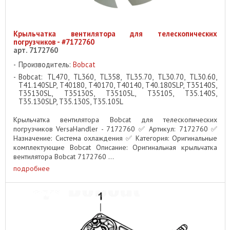
Крыльчатка вентилятора для телескопических
погрузчиков - #7172760
арт. 7172760
Производитель:
Bobcat
Bobcat: TL470, TL360, TL358, TL35.70, TL30.70, TL30.60,
T41.140SLP, T40180, T40170, T40140, T40.180SLP, T35140S,
T35130SL, T35130S, T35105L, T35105, T35.140S,
T35.130SLP, T35.130S, T35.105L
Крыльчатка вентилятора Bobcat для телескопических
погрузчиков VersaHandler - 7172760 ✅ Артикул: 7172760 ✅
Назначение: Система охлаждения ✅ Категория: Оригинальные
комплектующие Bobcat Описание: Оригинальная крыльчатка
вентилятора Bobcat 7172760 ...
подробнее