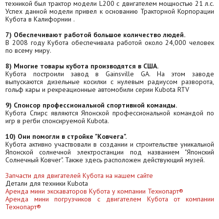
техникой был трактор модели L200 c двигателем мощностью 21 л.с.
Успех данной модели привел к основанию Тракторной Корпорации
Кубота в Калифорнии .
7) Обеспечивают работой большое количество людей.
В 2008 году Кубота обеспечивала работой около 24,000 человек
по всему миру.
8) Многие товары кубота производятся в США.
Кубота построили завод в Gainsville GA. На этом заводе
выпускаются дизельные косилки с нулевым радиусом разворота,
гольф кары и рекреационные автомобили серии Kubota RTV
9) Спонсор профессиональной спортивной команды.
Кубота Спирс являются Японской профессиональной командой по
игр в регби спонсируемой Kubota.
10) Они помогли в стройке "Ковчега".
Кубота активно участвовали в создании и строительстве уникальной
Японской солнечной электростанции под названием "Японский
Солнечный Ковчег". Также здесь расположен действующий музей.
Запчасти для двигателей Кубота на нашем сайте
Детали для техники Kubota
Аренда мини экскаваторов Кубота у компании Технопарт®
Аренда мини погрузчиков с двигателем Кубота от компании
Технопарт®