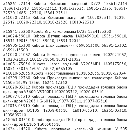
#15861-22314 Kubota Вкладыш шатунный D722 1586122314
,15861-22310, 15861-22312, 16851-22323, 16851-22323, 16851-
22320, 16851-22310, 15861-22314
#1C020-22313 Kubota Вкладыш шатунный "1С02022313, 1C010-
22312, 1C020-22310, 1C010-22320, 1C010-22310
"
#15841-23250 Kubota Втулка коленвала D722 1584123250
#1A024-39010 Kubota Датчик масла 1A02439010, 15531-39010,
15531-39013, 15521-39010, 15531-39014
#66905-13300 Kubota Диск сцепления 6690513300, 66591-13302,
66591-13300
#1C020-21052 Kubota Комплект поршневых колец 1C02021052,
1C020-21050, 1C011-21050, 1C011-21052
#1A051-73036 Kubota Насос водяной V2203MDI 1A05173036,
1A051-73035, 1A051-73032, 6685105
#1C010-52035 Kubota Насос топливный 1C01052035, 1C010-52034
#16299-12360 Kubota Прокладка выпускного коллектора Kubota
V1505 16299-12360, 16241-12360
#1C020-03312 Kubota прокладка ГБЦ / проклдадка головки блока
цилиндров V3600, V3300DI 1C02003312, 1C020-03310
#19077-03310 Kubota прокладка ГБЦ / проклдадка головки блока
цилиндров V2203 HG-60120, 19077-03311, 19077-03310
#1E038-03310 Kubota прокладка ГБЦ / проклдадка головки блока
цилиндров D1105 1E038-03310, 1E010-03310, 16261-03310,
1E03803310
#1G063-03310 Kubota прокладка ГБЦ / проклдадка головки блока
цилиндров D1105 1G06303310
#16241-14520 Kubota прокладка клапанной крышки V1505