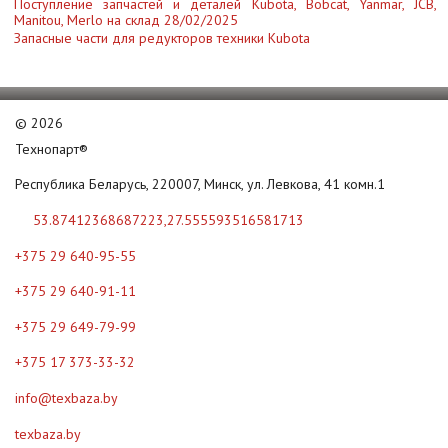
Поступление запчастей и деталей Kubota, Bobcat, Yanmar, JCB,
Manitou, Merlo на склад 28/02/2025
Запасные части для редукторов техники Kubota
©
2026
Технопарт®
Республика Беларусь, 220007, Минск, ул. Левкова, 41 комн.1
53.87412368687223,27.555593516581713
+375 29 640-95-55
+375 29 640-91-11
+375 29 649-79-99
+375 17 373-33-32
info@texbaza.by
texbaza.by