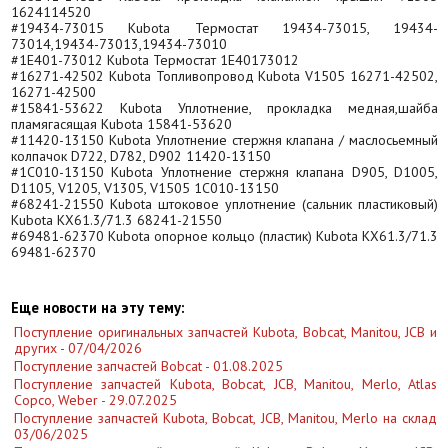
1624114520
#19434-73015 Kubota Термостат 19434-73015, 19434-
73014,19434-73013,19434-73010
#1E401-73012 Kubota Термостат 1E40173012
#16271-42502 Kubota Топливопровод Kubota V1505 16271-42502,
16271-42500
#15841-53622 Kubota Уплотнение, прокладка медная,шайба
пламягасящая Kubota 15841-53620
#11420-13150 Kubota Уплотнение стержня клапана / маслосьемный
колпачок D722, D782, D902 11420-13150
#1C010-13150 Kubota Уплотнение стержня клапана D905, D1005,
D1105, V1205, V1305, V1505 1C010-13150
#68241-21550 Kubota штоковое уплотнение (сальник пластиковый)
Kubota KX61.3/71.3 68241-21550
#69481-62370 Kubota опорное кольцо (пластик) Kubota KX61.3/71.3
69481-62370
Еще новости на эту тему:
Поступление оригинальных запчастей Kubota, Bobcat, Manitou, JCB и
других - 07/04/2026
Поступление запчастей Bobcat - 01.08.2025
Поступление запчастей Kubota, Bobcat, JCB, Manitou, Merlo, Atlas
Copco, Weber - 29.07.2025
Поступление запчастей Kubota, Bobcat, JCB, Manitou, Merlo на склад
03/06/2025