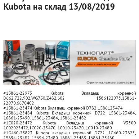
Kubota на склад 13/08/2019
#15861-22973 Kubota Вкладыш коренной
D662,722,902,WG750,Z482,602 1586122973,15861-
22970,6670402
#15861-23474 Kubota Вкладыш коренной D782 1586123474
#15861-23484 Kubota Вкладыш коренной D722 15861-23484,
16861-23490, 15861-23484, 15861-23482
#1C020-23472 Kubota Вкладыш коренной V3300
1C02023472,1C020-23470, 1C010-23470, 1C010-23480
#1G460-23823 Kubota вкладыш коренной D722 1G460-23823,
15694-23482, 15694-23480, 16861-23483, 16861-23480