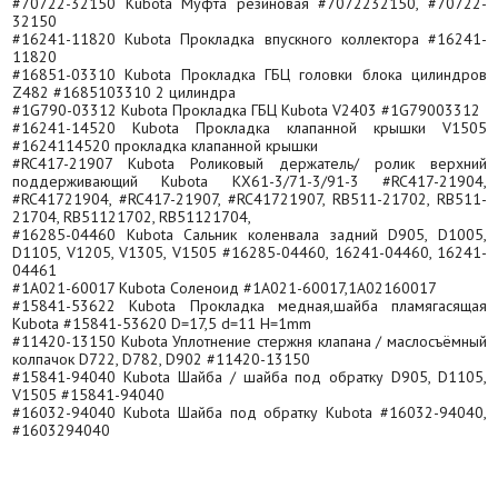
#70722-32150 Kubota Муфта резиновая #7072232150, #70722-
32150
#16241-11820 Kubota Прокладка впускного коллектора #16241-
11820
#16851-03310 Kubota Прокладка ГБЦ головки блока цилиндров
Z482 #1685103310 2 цилиндра
#1G790-03312 Kubota Прокладка ГБЦ Kubota V2403 #1G79003312
#16241-14520 Kubota Прокладка клапанной крышки V1505
#1624114520 прокладка клапанной крышки
#RC417-21907 Kubota Роликовый держатель/ ролик верхний
поддерживающий Kubota KX61-3/71-3/91-3 #RC417-21904,
#RC41721904, #RC417-21907, #RC41721907, RB511-21702, RB511-
21704, RB51121702, RB51121704,
#16285-04460 Kubota Сальник коленвала задний D905, D1005,
D1105, V1205, V1305, V1505 #16285-04460, 16241-04460, 16241-
04461
#1A021-60017 Kubota Соленоид #1A021-60017,1A02160017
#15841-53622 Kubota Прокладка медная,шайба пламягасящая
Kubota #15841-53620 D=17,5 d=11 H=1mm
#11420-13150 Kubota Уплотнение стержня клапана / маслосъёмный
колпачок D722, D782, D902 #11420-13150
#15841-94040 Kubota Шайба / шайба под обратку D905, D1105,
V1505 #15841-94040
#16032-94040 Kubota Шайба под обратку Кubota #16032-94040,
#1603294040