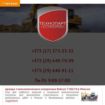
≡ каталог
+375 (17) 373-33-32
+375 (29) 649-79-99
+375 (29) 640-91-11
Пн-Пт 9:00-17:00
Аренда телескопического погрузчика Bobcat T40170 в Минске
Если вам требуется мощный и надежный телескопический
погрузчик для выполнения строительных и погрузочно-
разгрузочных работ в Минске и близлежащих районах, ...
подробнее