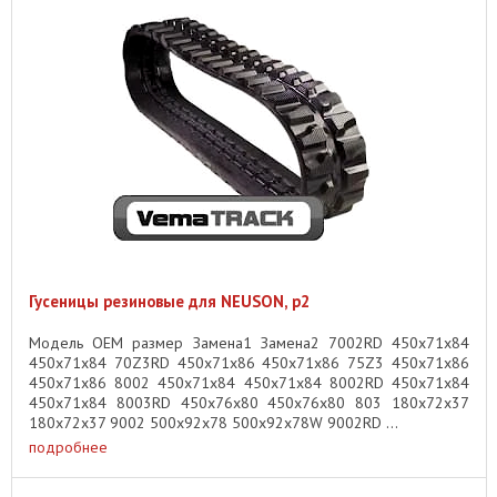
Гусеницы резиновые для NEUSON, p2
Модель OEM размер Замена1 Замена2 7002RD 450x71x84
450x71x84 70Z3RD 450x71x86 450x71x86 75Z3 450x71x86
450x71x86 8002 450x71x84 450x71x84 8002RD 450x71x84
450x71x84 8003RD 450x76x80 450x76x80 803 180x72x37
180x72x37 9002 500x92x78 500x92x78W 9002RD ...
подробнее