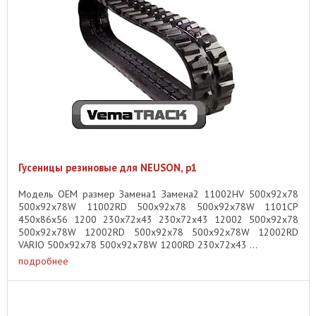
Гусеницы резиновые для NEUSON, p1
Модель OEM размер Замена1 Замена2 11002HV 500x92x78
500x92x78W 11002RD 500x92x78 500x92x78W 1101CP
450x86x56 1200 230x72x43 230x72x43 12002 500x92x78
500x92x78W 12002RD 500x92x78 500x92x78W 12002RD
VARIO 500x92x78 500x92x78W 1200RD 230x72x43 ...
подробнее