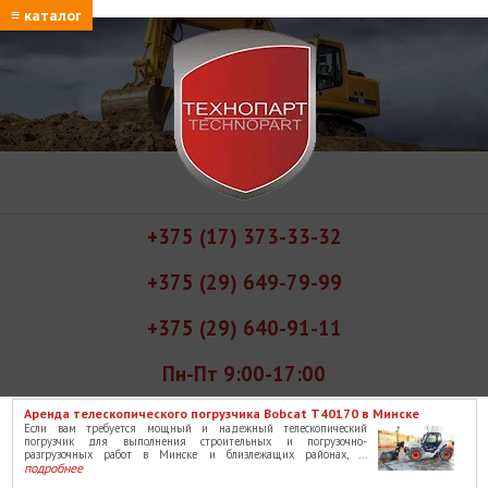
≡ каталог
+375 (17) 373-33-32
+375 (29) 649-79-99
+375 (29) 640-91-11
Пн-Пт 9:00-17:00
Аренда телескопического погрузчика Bobcat T40170 в Минске
Если вам требуется мощный и надежный телескопический
погрузчик для выполнения строительных и погрузочно-
разгрузочных работ в Минске и близлежащих районах, ...
подробнее