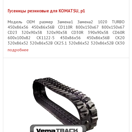
Гусеницы резиновые для KOMATSU, p1
Модель OEM размер Замена1 Замена2 1020 TURBO
450x86x56 450x86x56B CD110R 800x150x67 800x150x67
CD23 320x90x58 320x90x58 CD30R 390x90x58 CD60R
600x100x82 CK1122-5 450x86x56 450x86x56B CK20
320x86x52 320x86x52B CK25.1 320x86x52 320x86x52B CK30
...
подробнее