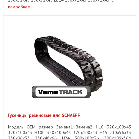
подробнее
Гусеницы резиновые для SCHAEFF
Модель OEM размер Замена1 Замена2 H10 320x100x43
320x100x43 H100 320x100x43 320x100x43 H15 230x96x33
230x96x33 230x48x66 H24 300x109x36 300x109x36N