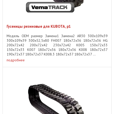
Гусеницы резиновые для KUBOTA, p1
Модель OEM размер Замена1 Замена2 AR30 300x109x39
300x109x39 300x52,5x80 FH007 180x72x36 180x72x36 HG
200x72x42 200x72x42 230x72x42 K005 150x72x33
150x72x33 K007 180x72x36 180x72x36 K008 180x72x37
190x72x37 180x72x37 K008.3 180x72x37 180x72x37 ...
подробнее