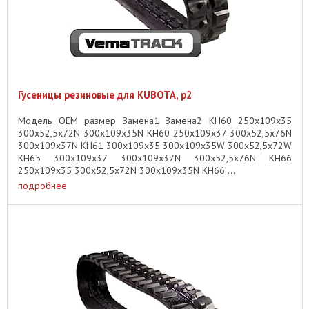
Гусеницы резиновые для KUBOTA, p2
Модель OEM размер Замена1 Замена2 KH60 250x109x35
300x52,5x72N 300x109x35N KH60 250x109x37 300x52,5x76N
300x109x37N KH61 300x109x35 300x109x35W 300x52,5x72W
KH65 300x109x37 300x109x37N 300x52,5x76N KH66
250x109x35 300x52,5x72N 300x109x35N KH66 ...
подробнее