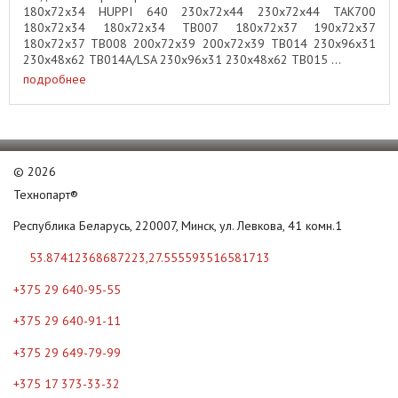
180x72x34 HUPPI 640 230x72x44 230x72x44 TAK700
180x72x34 180x72x34 TB007 180x72x37 190x72x37
180x72x37 TB008 200x72x39 200x72x39 TB014 230x96x31
230x48x62 TB014A/LSA 230x96x31 230x48x62 TB015 ...
подробнее
©
2026
Технопарт®
Республика Беларусь, 220007, Минск, ул. Левкова, 41 комн.1
53.87412368687223,27.555593516581713
+375 29 640-95-55
+375 29 640-91-11
+375 29 649-79-99
+375 17 373-33-32