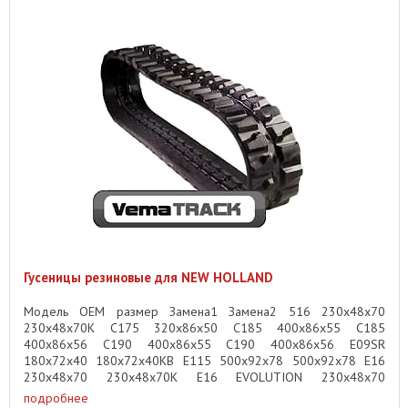
Гусеницы резиновые для NEW HOLLAND
Модель OEM размер Замена1 Замена2 516 230x48x70
230x48x70K C175 320x86x50 C185 400x86x55 C185
400x86x56 C190 400x86x55 C190 400x86x56 E09SR
180x72x40 180x72x40KB E115 500x92x78 500x92x78 E16
230x48x70 230x48x70K E16 EVOLUTION 230x48x70
230x48x70K ...
подробнее