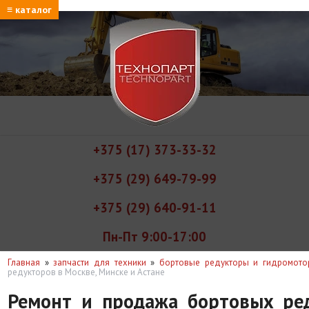
≡ каталог
+375 (17) 373-33-32
+375 (29) 649-79-99
+375 (29) 640-91-11
Пн-Пт 9:00-17:00
Главная
»
запчасти для техники
»
бортовые редукторы и гидромот
редукторов в Москве, Минске и Астане
Ремонт и продажа бортовых ред