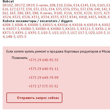
Bobcat
DX10Z
,
DX17Z
,
DX19
,
E-series
,
E08
,
E10
,
E10e
,
E14
,
E145
,
E16
,
E165
,
E
E26
,
E27
,
E27Z
,
E30
,
E32
,
E32i
,
E34
,
E35
,
E35i
,
E35z
,
E37
,
E38
,
E40
,
E42
,
E62
,
E63
,
E80
,
E85
,
E88
,
X-series
,
X100
,
X116
,
X130
,
X220
,
X225
,
X23
X324
,
X325
,
X328
,
X331
,
X334
,
X335
,
X337
,
X341
,
X418
,
X425
,
X428
,
X
Kubota экскаваторы / excavators / diggers
K008-3
,
K008-4
,
KX008-5
,
KX015-4
,
KX016-4
,
KX018-4
,
KX019-4
,
KX02
4
,
KX057-5
,
KX080-3
,
KX080-4
,
KX080-5
,
KX101-3
,
KX121-3
,
KX36-2
,
KX71-3
,
KX91-2
,
KX91-3
,
U10-5
,
U15
,
U15-3
,
U17
,
U17-3
,
U20
,
U20-3
,
U
4
,
U48-5
,
U55-5
Если хотите купить ремонт и продажа бортовых редукторов в Москв
Позвонить:
+375 29 640-95-55
+375 29 640-91-11
+375 29 649-79-99
+375 17 373-33-32
Отправить запрос сейчас