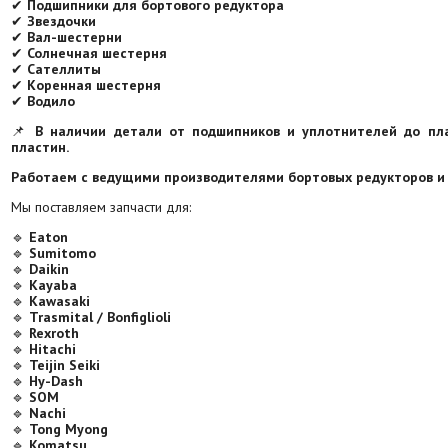
✔
Подшипники для бортового редуктора
✔
Звездочки
✔
Вал-шестерни
✔
Солнечная шестерня
✔
Сателлиты
✔
Коренная шестерня
✔
Водило
📌
В наличии детали от подшипников и уплотнителей до пл
пластин.
Работаем с ведущими производителями бортовых редукторов и
Мы поставляем запчасти для:
🔹
Eaton
🔹
Sumitomo
🔹
Daikin
🔹
Kayaba
🔹
Kawasaki
🔹
Trasmital / Bonfiglioli
🔹
Rexroth
🔹
Hitachi
🔹
Teijin Seiki
🔹
Hy-Dash
🔹
SOM
🔹
Nachi
🔹
Tong Myong
🔹
Komatsu