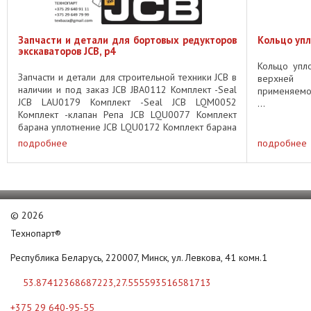
Запчасти и детали для бортовых редукторов
Кольцо упл
экскаваторов JCB, p4
Кольцо упл
Запчасти и детали для строительной техники JCB в
верхней 
наличии и под заказ JCB JBA0112 Комплект -Seal
применяемо
JCB LAU0179 Комплект -Seal JCB LQM0052
...
Комплект -клапан Репа JCB LQU0077 Комплект
барана уплотнение JCB LQU0172 Комплект барана
уплотнение JCB LQM0050 ...
подробнее
подробнее
©
2026
Технопарт®
Республика Беларусь, 220007, Минск, ул. Левкова, 41 комн.1
53.87412368687223,27.555593516581713
+375 29 640-95-55