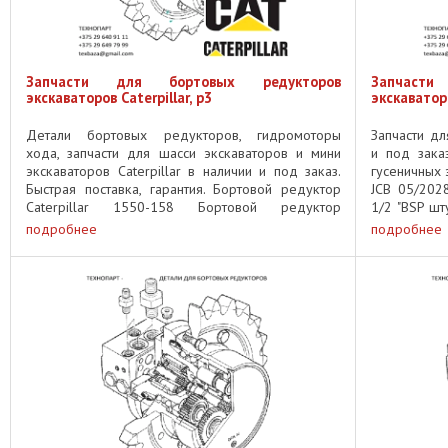
Запчасти для бортовых редукторов
Запчаст
экскаваторов Caterpillar, p3
экскаваторо
Детали бортовых редукторов, гидромоторы
Запчасти дл
хода, запчасти для шасси экскаваторов и мини
и под зака
экскаваторов Caterpillar в наличии и под заказ.
гусеничных 
Быстрая поставка, гарантия. Бортовой редуктор
JCB 05/202
Caterpillar 1550-158 Бортовой редуктор
1/2 "BSP шт
Caterpillar 1621379 Бортовой ...
JCB JLV1543 
подробнее
подробнее