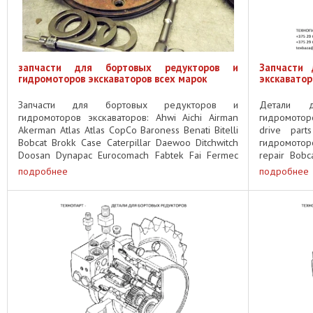
запчасти для бортовых редукторов и
Запчасти 
гидромоторов экскаваторов всех марок
экскаватор
Запчасти для бортовых редукторов и
Детали 
гидромоторов экскаваторов: Ahwi Aichi Airman
гидромоторо
Akerman Atlas Atlas CopCo Baroness Benati Bitelli
drive par
Bobcat Brokk Case Caterpillar Daewoo Ditchwitch
гидромотор
Doosan Dynapac Eurocomach Fabtek Fai Fermec
repair Bob
Fiat Hitachi Fiat Kobelco ...
6676161 1/8
подробнее
подробнее