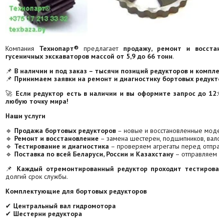
Компания
Технопарт®
предлагает
продажу, ремонт и восста
гусеничных экскаваторов массой от 5,9 до 66 тонн
.
📌
В наличии и под заказ – тысячи позиций редукторов и компл
📌
Принимаем заявки на ремонт и диагностику бортовых редукт
🚀
Если редуктор есть в наличии и вы оформите запрос до 12:
любую точку мира!
Наши услуги
🔹
Продажа бортовых редукторов
– новые и восстановленные моде
🔹
Ремонт и восстановление
– замена шестерен, подшипников, вало
🔹
Тестирование и диагностика
– проверяем агрегаты перед отпра
🔹
Поставка по всей Беларуси, России и Казахстану
– отправляем 
📌
Каждый отремонтированный редуктор проходит тестирова
долгий срок службы.
Комплектующие для бортовых редукторов
✔
Центральный вал гидромотора
✔
Шестерни редуктора