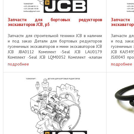
Запчасти для бортовых редукторов
Запчаст
экскаваторов JCB, p5
экскаваторо
Запчасти для строительной техники JCB в наличии
Запчасти дл
и под заказ Детали для бортовых редукторов
и под зака
гусеничных экскаваторов и мини экскаваторов JCB
гусеничных 
JCB JBA0112 Комплект -Seal JCB LAU0179
JCB KAJ349
Комплект -Seal JCB LQM0052 Комплект -клапан
JSJ0043 про
Репа JCB LQU0077 Комплект ...
проставка / 
подробнее
подробнее