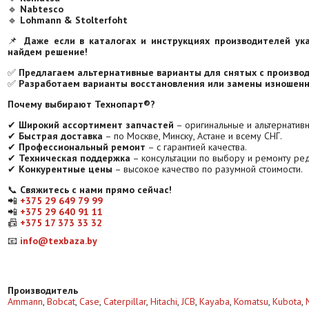
🔹
Nabtesco
🔹
Lohmann & Stolterfoht
📌
Даже если в каталогах и инструкциях производителей ук
найдем решение!
✅
Предлагаем альтернативные варианты для снятых с производ
✅
Разработаем варианты восстановления или замены изношенн
Почему выбирают Технопарт®?
✔
Широкий ассортимент запчастей
– оригинальные и альтернатив
✔
Быстрая доставка
– по Москве, Минску, Астане и всему СНГ.
✔
Профессиональный ремонт
– с гарантией качества.
✔
Техническая поддержка
– консультации по выбору и ремонту ре
✔
Конкурентные цены
– высокое качество по разумной стоимости.
📞
Свяжитесь с нами прямо сейчас!
📲
+375 29 649 79 99
📲
+375 29 640 91 11
📠
+375 17 373 33 32
📧
info@texbaza.by
Производитель
Ammann
,
Bobcat
,
Case
,
Caterpillar
,
Hitachi
,
JCB
,
Kayaba
,
Komatsu
,
Kubota
,