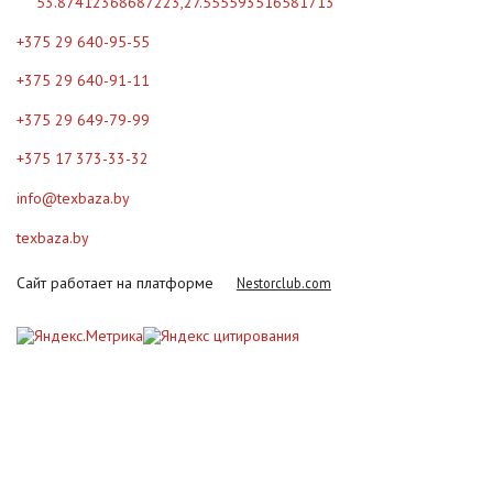
53.87412368687223,27.555593516581713
+375 29 640-95-55
+375 29 640-91-11
+375 29 649-79-99
+375 17 373-33-32
info@texbaza.by
texbaza.by
Сайт работает на платформе
Nestorclub.com