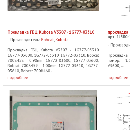
Прокладка ГБЦ Kubota V3307 - 1G777-03310
прокладка 
арт. 1J500
Производитель:
Bobcat
,
Kubota
Производ
Прокладка ГБЦ Kubota V3307 - 1G777-03310
1G777-03600, 1G772-03310 1G772-03310, Bobcat
Прокладка
7008458 - 0.90mm 1G772-03600, 1G777-03600,
номер: 1J
Bobcat 7008459 - 1.00mm 1G772-03610, 1G777-
V3600, ...
03610, Bobcat 7008460 - ...
подробнее
подробнее