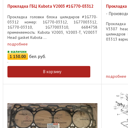
Прокладка ГБЦ Kubota V2003 #1G770-03312
Прокладка 
Производ
Прокладка головки блока цилиднров #1G770-
03312 номер: 1G770-03312, 1G77003312,
Прокладка
1G770-03310, 1G77003310, 6684758
V3307 head
применяемость: Kubota V2003, V2003-T, V2003T
цилиндров 
Head gasket Kubota ...
03313 вариа
подробнее
в наличии
бел. руб.
1 150
.
00
.
В корзину
подробнее