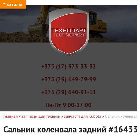
≡ каталог
+375 (17) 373-33-32
+375 (29) 649-79-99
+375 (29) 640-91-11
Пн-Пт 9:00-17:00
Главная
»
запчасти для техники
»
запчасти для Kubota
»
Сальник коленва
Сальник коленвала задний #1643