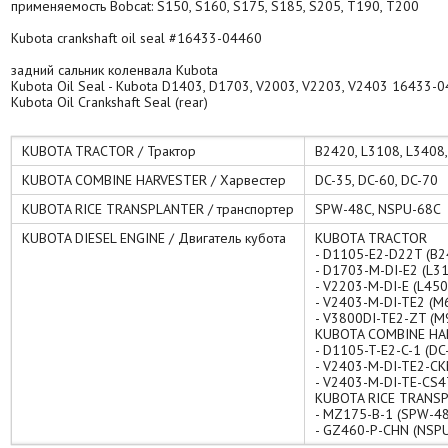
применяемость Bobcat: S150, S160, S175, S185, S205, T190, T200
Kubota crankshaft oil seal #16433-04460
задний сальник коленвала Kubota
Kubota Oil Seal - Kubota D1403, D1703, V2003, V2203, V2403 16433-
Kubota Oil Crankshaft Seal (rear)
KUBOTA TRACTOR / Трактор
B2420, L3108, L3408
KUBOTA COMBINE HARVESTER / Харвестер
DC-35, DC-60, DC-70
KUBOTA RICE TRANSPLANTER / транспортер
SPW-48C, NSPU-68C
KUBOTA DIESEL ENGINE / Двигатель кубота
KUBOTA TRACTOR
- D1105-E2-D22T (B2
- D1703-M-DI-E2 (L31
- V2203-M-DI-E (L450
- V2403-M-DI-TE2 (M
- V3800DI-TE2-ZT (M
KUBOTA COMBINE HA
- D1105-T-E2-C-1 (DC
- V2403-M-DI-TE2-CK
- V2403-M-DI-TE-CS4
KUBOTA RICE TRANS
- MZ175-B-1 (SPW-48
- GZ460-P-CHN (NSP