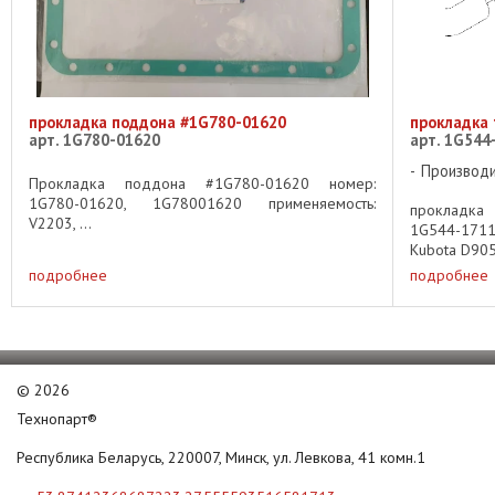
прокладка поддона #1G780-01620
прокладка
арт. 1G780-01620
арт. 1G544
Производ
Прокладка поддона #1G780-01620 номер:
1G780-01620, 1G78001620 применяемость:
прокладка
V2203, ...
1G544-171
Kubota D905,
подробнее
подробнее
©
2026
Технопарт®
Республика Беларусь, 220007, Минск, ул. Левкова, 41 комн.1