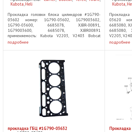
Kubota
,
Heli
Kubota
,
He
Прокладка головки блока цилиндров #1G790-
Прокладка 
03602 номер: 1G790-03602, 1G79003602,
03620 ном
1G790-03600, 6685078, XJBR-00891,
6685080, X
1G79003600, 6685078, XJBR00891
6685080, 
применяемость: Kubota V2203, V2403 Bobcat
V2203, V240
B300, BL370, X331, 334, 335, 337, 341, 430, 435,
337, 341, 430
подробнее
подробнее
E42, E45, E50, ...
прокладка ГБЦ #1G790-03632
Прокладка