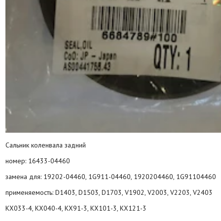
Сальник коленвала задний
номер: 16433-04460
замена для: 19202-04460, 1G911-04460, 1920204460, 1G91104460
применяемость: D1403, D1503, D1703, V1902, V2003, V2203, V2403
KX033-4, KX040-4, KX91-3, KX101-3, KX121-3