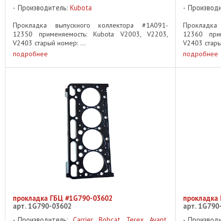
Производитель:
Kubota
Производ
Прокладка выпускного коллектора #1A091-
Прокладка
12350 применяемость: Kubota V2003, V2203,
12360 прим
V2403 старый номер: ...
V2403 стары
подробнее
подробнее
прокладка ГБЦ #1G790-03602
прокладка
арт. 1G790-03602
арт. 1G790
Производитель:
Carrier
,
Bobcat
,
Terex
,
Avant
,
Производ