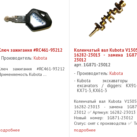
Ключ зажигания #RC461-93212
Коленчатый вал Kubota V1505
16282-23013 - замена 1G87
Производитель:
Kubota
23012
арт. 1G871-23012
Ключ зажигания #RC461-93212
Производитель:
Kubota
Применяемость Kubota ...
Kubota экскаваторы
excavators / diggers: KX91-
KX71-3, KX61-3
Коленчатый вал Kubota V1505
16282-23013 - замена 1G87
23012 ✅ Артикул: 16282-23013
Новый номер: 1G871-23012
Статус: снят с производства ✅ Ти
коленчатый вал (CRANKSHAF
подробнее
подробнее
COMP) ✅ Двигатель: Kubota V15