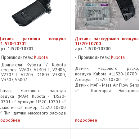
Датчик расхода воздуха
Датчик расходомер воздуха
#1J520-10701
1J520-10700
арт. 1J520-10701
арт. 1J520-10700
Производитель:
Kubota
Производитель:
Kubota
Двигатели Кубота / Kubota
Датчик массового расхо
engines: V2607, V2403-T, V2403,
воздуха Kubota #1J520-10700
V2203-T, V2203, D1803, V3800,
V3307, V3007
Артикул: 1J520-10700 ✅ Ти
Датчик MAF - Mass Air Flow Sens
Датчик массового расхода
✅ Категория: Электрони
воздуха (MAF) Kubota - 1J520-
двигателя - датчики
10701 ✅ Артикул: 1J520-10701 ✅
Применение: Двигатели Kubo
Аналогичный номер: 1J520-10700
Tier 4 Описание: Датч
✅ Тип: датчик массового расхода
массового расхода воздуха ...
воздуха (MAF - Mass Air Flow
подробнее
подробнее
Sensor) ✅ Категория:
Электрооборудование двигателя -
датчики ✅ ...