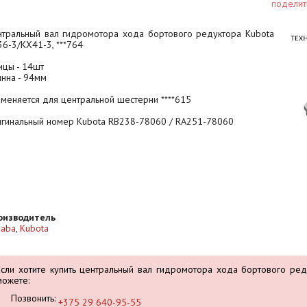
поделит
нтральный вал гидромотора хода бортового редуктора Kubota
6-3/KX41-3, ***764
ицы - 14шт
нна - 94мм
меняется для центральной шестерни ****615
игинальный номер Kubota RB238-78060 / RA251-78060
оизводитель
yaba
,
Kubota
Если хотите купить центральный вал гидромотора хода бортового ред
можете:
Позвонить:
+375 29 640-95-55