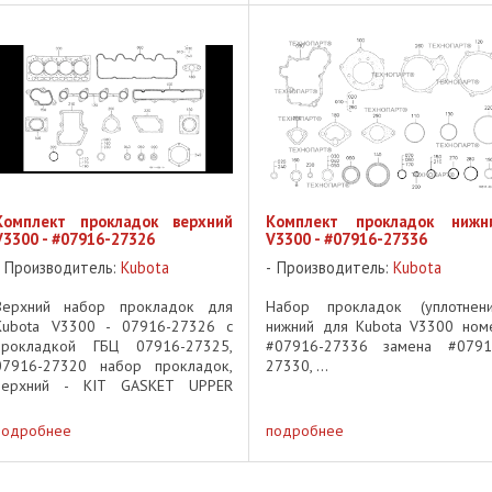
/ V1505-T ✅ Вес: 11.02 
Коленчатый ...
Комплект прокладок верхний
Комплект прокладок нижн
V3300 - #07916-27326
V3300 - #07916-27336
Производитель:
Kubota
Производитель:
Kubota
Верхний набор прокладок для
Набор прокладок (уплотнени
Kubota V3300 - 07916-27326 с
нижний для Kubota V3300 ном
прокладкой ГБЦ 07916-27325,
#07916-27336 замена #0791
07916-27320 набор прокладок,
27330, ...
верхний - KIT GASKET UPPER
07916-27320 набор прокладок
верх 07916-27326 KIT
подробнее
подробнее
GASKET(U)V3300 - замена #07916-
27326 07916-27327 замена ...