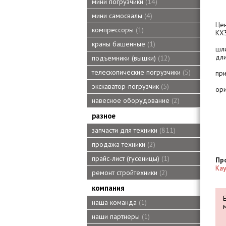
мини погрузчики
14
мини самосвалы
4
Це
компрессоры
1
KX3
краны башенные
1
шл
дли
подъемники (вышки)
12
телескопические погрузчики
5
при
экскаватор-погрузчик
5
ор
навесное оборудование
2
разное
запчасти для техники
811
продажа техники
2
прайс-лист (гусеницы)
1
Пр
Ka
ремонт стройтехники
2
компания
наша команда
1
наши партнеры
1