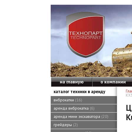
на главную
о компании
каталог техники в аренду
Гла
KX3
виброкатки
16
Ц
аренда виброкатка
6
K
аренда мини экскаватора
20
грейдеры
2