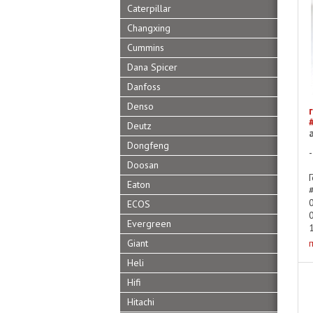
Caterpillar
Changxing
Cummins
Dana Spicer
Danfoss
Denso
Deutz
Dongfeng
Doosan
Eaton
ECOS
Evergreen
Giant
Heli
Hifi
Hitachi