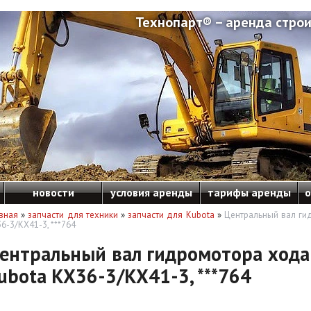
Технопарт® – аренда строи
новости
условия аренды
тарифы аренды
о
вная
»
запчасти для техники
»
запчасти для Kubota
»
Центральный вал ги
6-3/KX41-3, ***764
ентральный вал гидромотора хода
ubota KX36-3/KX41-3, ***764