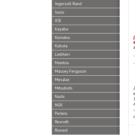
Ingersoll-Rand
Isuzu
JCB
Kayaba
Komatsu
Kubota
Liebherr
Manitou
Massey Ferguson
Mecalac
Mitsubishi
Nachi
NGK
Perkins
Rexroth
Rioned