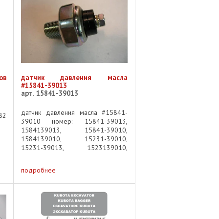
ов
датчик давления масла
#15841-39013
арт. 15841-39013
датчик давления масла #15841-
82
39010 номер: 15841-39013,
1584139013, 15841-39010,
1584139010, 15231-39010,
15231-39013, 1523139010,
1523139013 применяемость:
Kubota Oil pressure ...
подробнее