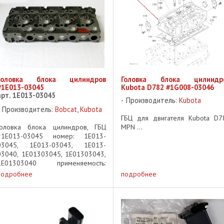
головка блока цилиндров
Головка блока цилиндр
#1E013-03045
Kubota D782 #1G008-03046
арт. 1E013-03045
Производитель:
Kubota
Производитель:
Bobcat
,
Kubota
ГБЦ для двигателя Kubota D7
Головка блока цилиндров, ГБЦ
MPN ...
#1E013-03045 номер: 1E013-
03045, 1E013-03043, 1E013-
03040, 1E01303045, 1E01303043,
1E01303040 применяемость:
Kubota V2003, V2003T, Bobcat
подробнее
подробнее
S160, S175, S185, T140, T190 ...