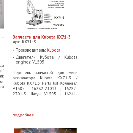
 -
Запчасти для Kubota KX71-3
арт. KX71-3
Производитель:
Kubota
Двигатели Кубота / Kubota
engines: V1505
да
 ✅
Перечень запчастей для мини
п:
экскаватора Kubota KX71-3 /
or
Kubota KX71.3 Parts list Коленвал
ка
V1505 - 16282-23013 ; 16282-
 ✅
2301-3 Шатун V1505 - 16241-
ta
22012 ; 16241-2201-2 Поршень
ик
V1505 - 16060-21910 ; 16060-
2191-0 Поршень +0.5mm V1505 -
подробнее
16060-21110 ; ...