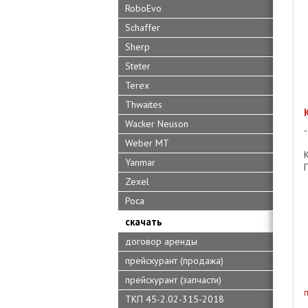
RoboEvo
Schaffer
Sherp
Steter
Terex
Thwaites
Wacker Neuson
Weber MT
Yanmar
Zexel
Роса
скачать
договор аренды
прейскурант (продажа)
прейскурант (запчасти)
ТКП 45-2.02-315-2018