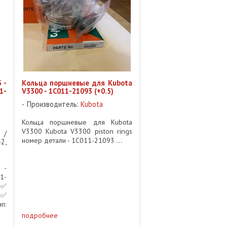
 -
Кольца поршневые для Kubota
1-
V3300 - 1C011-21093 (+0.5)
Производитель:
Kubota
Кольца поршневые для Kubota
V3300 Kubota V3300 piston rings
 /
номер детали - 1C011-21093 ...
2,
 -
1-
 ✅
 ✅
п:
T,
подробнее
05