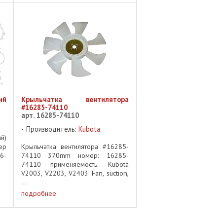
кг
ий
Крыльчатка вентилятора
#16285-74110
арт. 16285-74110
Производитель:
Kubota
й)
ер
Крыльчатка вентилятора #16285-
6-
74110 370mm номер: 16285-
74110 применяемость: Kubota
V2003, V2203, V2403 Fan, suction,
...
подробнее