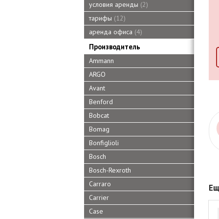
условия аренды
2
тарифы
12
аренда офиса
4
Производитель
Ammann
ARGO
Avant
Benford
Bobcat
Bomag
Bonfiglioli
Bosch
Bosch-Rexroth
Carraro
Ещ
Carrier
Case