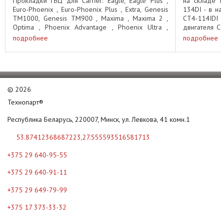
Прокладки ГБЦ для Carrier: Eagle, Eagle Plus ,
на складе 
Euro-Phoenix , Euro-Phoenix Plus , Extra, Genesis
134DI - в н
TM1000, Genesis TM900 , Maxima , Maxima 2 ,
CT4-114ID
Optima , Phoenix Advantage , Phoenix Ultra ,
двигателя C
Phoenix Ultra XL, ...
для двигател
подробнее
подробнее
©
2026
Технопарт®
Республика Беларусь, 220007, Минск, ул. Левкова, 41 комн.1
53.87412368687223,27.555593516581713
+375 29 640-95-55
+375 29 640-91-11
+375 29 649-79-99
+375 17 373-33-32