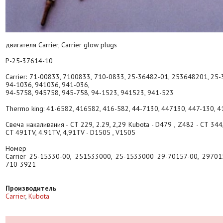
двигателя Carrier, Carrier glow plugs
P-25-37614-10
Carrier: 71-00833, 7100833, 710-0833, 25-36482-01, 253648201, 25
94-1036, 941036, 941-036,
94-5758, 945758, 945-758, 94-1523, 941523, 941-523
Thermo king: 41-6582, 416582, 416-582, 44-7130, 447130, 447-130, 
Свеча накаливания - CT 229, 2.29, 2,29 Kubota - D479 , Z482 - CT 344, 
CT 491TV, 4.91TV, 4,91TV - D1505 , V1505
Номер
Carrier 25-15330-00, 251533000, 25-1533000 29-70157-00, 2970
710-3921
Производитель
Carrier
,
Kubota