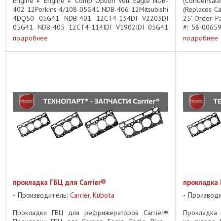
Engine # Engine # Comp Option Volt Eagle NDB-
(Condensa
402 12Perkins 4/108 05G41 NDB-406 12Mitsubishi
(Replaces C
4DQ50 05G41 NDB-401 12CT4-134DI V2203DI
25’ Order P
05G41 NDB-405 12CT4-114IDI V1902IDI 05G41
#: 58-00659
NDB-408 12CT4-114DI V1902DI ...
...
подробнее
подробнее
прокладка ГБЦ для Carrier®
прокладка 
Производитель:
Carrier
,
Kubota
Производ
Прокладки ГБЦ для рефрижераторов Carrier®
Прокладка Г