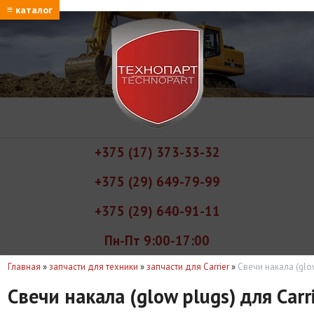
≡ каталог
+375 (17) 373-33-32
+375 (29) 649-79-99
+375 (29) 640-91-11
Пн-Пт 9:00-17:00
Главная
»
запчасти для техники
»
запчасти для Carrier
»
Свечи накала (glow
Свечи накала (glow plugs) для Carr