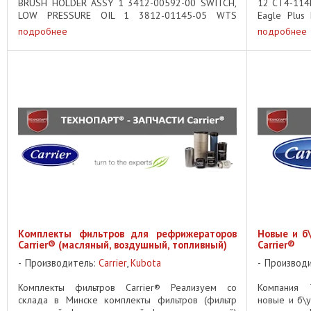
BRUSH HOLDER ASSY 1 3412-00592-00 SWITCH,
12 CT4-114
LOW PRESSURE OIL 1 3812-01145-05 WTS
Eagle Plus
SENSOR 1 40.4230-60109-00 CHECK VALVE 1 ...
NDB-465 500
подробнее
подробнее
Комплекты фильтров для рефрижераторов
Новые и б
Carrier® (масляный, воздушный, топливный)
Carrier®
Производитель:
Carrier
,
Kubota
Производ
Комплекты фильтров Carrier® Реализуем со
Компания 
склада в Минске комплекты фильтров (фильтр
новые и б\