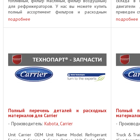
топливный, фильтр масляный, фильтр воздушный)
склада в 
для рефрижераторов. У нас вы можете купить
двигатели
полный ассортимент фильтров и расходным
приведен сп
материалов для рефрижераторов ...
рефрижират
подробнее
подробнее
Полный перечень деталей и расходных
Полный п
материалов для Carrier
материалов 
Производитель:
Kubota
,
Carrier
Производ
Unit Carrier OEM Unit Name Model Refrigerant
Truck & Tra