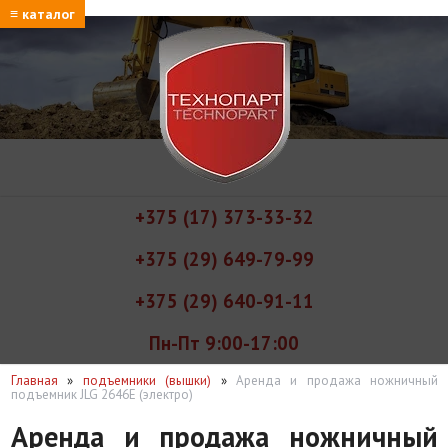
≡ каталог
+375 (17) 373-33-32
+375 (29) 649-79-99
+375 (29) 640-91-11
Пн-Пт 9:00-17:00
Главная
»
подъемники (вышки)
»
Аренда и продажа ножничный
подъемник JLG 2646E (электро)
Аренда и продажа ножничный