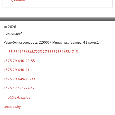
©
2026
Технопарт®
Республика Беларусь, 220007, Минск, ул. Левкова, 41 комн.1
53.87412368687223,27.555593516581713
+375 29 640-95-55
+375 29 640-91-11
+375 29 649-79-99
+375 17 373-33-32
info@texbaza.by
texbaza.by