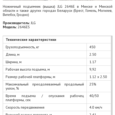
Ножничный подъемник (вышка) JLG 2646E в Минске и Минской
области и также других городах Беларуси (Брест, Гомель, Могилев,
Витебск, Гродно)
Производитель:
JLG
Модель:
2646ES
Технические характеристики
Грузоподъемность, кг
450
Длина, м
2.50
Ширина, м
1.17
Рабочая высота подъема, м
9,92
Размер рабочей платформы, м
1.12 x 2.50
Максимальный преодолеваемый продольный
25%
уклон, %
Время подъема / опускания рабочец
40/50
платформы, сек
Скорость передвижения
4.0 км/ч
Внешний радиус поворота, м
2.41