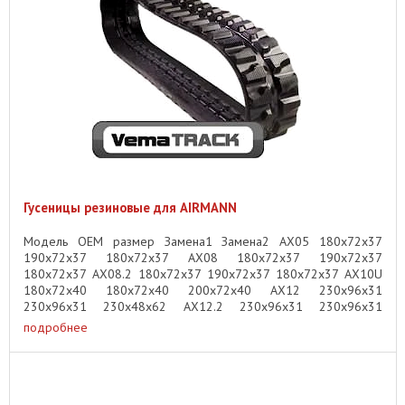
Гусеницы резиновые для AIRMANN
Модель OEM размер Замена1 Замена2 AX05 180x72x37
190x72x37 180x72x37 AX08 180x72x37 190x72x37
180x72x37 AX08.2 180x72x37 190x72x37 180x72x37 AX10U
180x72x40 180x72x40 200x72x40 AX12 230x96x31
230x96x31 230x48x62 AX12.2 230x96x31 230x96x31
230x48x62 ...
подробнее