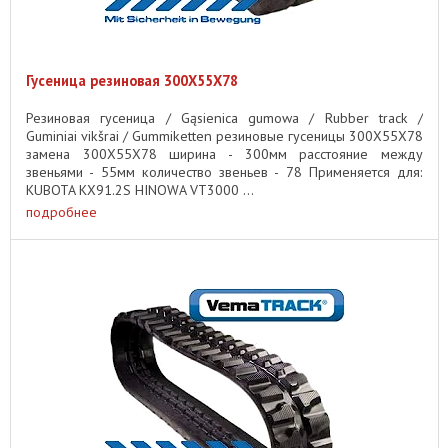
Гусеница резиновая 300X55X78
Резиновая гусеница / Gąsienica gumowa / Rubber track /
Guminiai vikšrai / Gummiketten резиновые гусеницы 300X55X78
замена 300X55X78 ширина - 300мм расстояние между
звеньями - 55мм количество звеньев - 78 Применяется для:
KUBOTA KX91.2S HINOWA VT3000 ...
подробнее