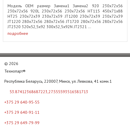
Модель OEM размер Замена1 Замена2 920 230x72x56
230x72x56 920L 230x72x56 230x72x56 HT115 450x71x88
HT25 230x72x39 230x72x39 JT1200 230x72x39 230x72x39
JT1220 280x72x56 280x72x56 JT1720 280x72x56 280x72x56
JT2320 320x52,5x92 300x52,5x92N JT2321 ...
подробнее
©
2026
Технопарт®
Республика Беларусь, 220007, Минск, ул. Левкова, 41 комн.1
53.87412368687223,27.555593516581713
+375 29 640-95-55
+375 29 640-91-11
+375 29 649-79-99