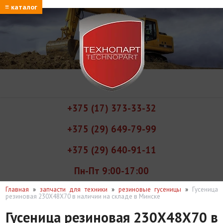
≡ каталог
+375 (17) 373-33-32
+375 (29) 649-79-99
+375 (29) 640-91-11
Пн-Пт 9:00-17:00
Главная
»
запчасти для техники
»
резиновые гусеницы
»
Гусеница
резиновая 230X48X70 в наличии на складе в Минске
Гусеница резиновая 230X48X70 в