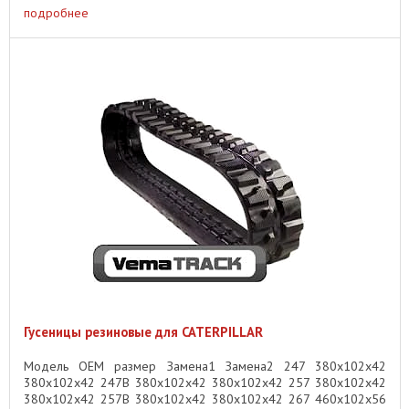
...
подробнее
Гусеницы резиновые для CATERPILLAR
Модель OEM размер Замена1 Замена2 247 380x102x42
380x102x42 247B 380x102x42 380x102x42 257 380x102x42
380x102x42 257B 380x102x42 380x102x42 267 460x102x56