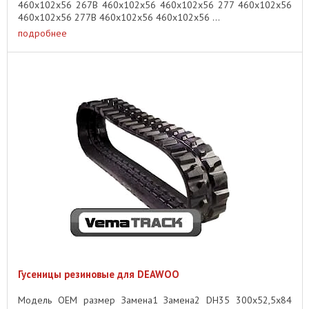
460x102x56 267B 460x102x56 460x102x56 277 460x102x56
460x102x56 277B 460x102x56 460x102x56 ...
подробнее
Гусеницы резиновые для DEAWOO
Модель OEM размер Замена1 Замена2 DH35 300x52,5x84