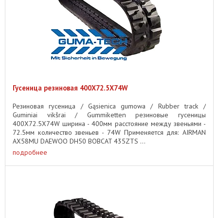
Гусеница резиновая 400X72.5X74W
Резиновая гусеница / Gąsienica gumowa / Rubber track /
Guminiai vikšrai / Gummiketten резиновые гусеницы
400X72.5X74W ширина - 400мм расстояние между звеньями -
72.5мм количество звеньев - 74W Применяется для: AIRMAN
AX58MU DAEWOO DH50 BOBCAT 435ZTS ...
подробнее