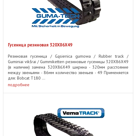
Гусеница резиновая 320X86X49
Резиновая гусеница / Gąsienica gumowa / Rubber track /
Guminiai vikšrai / Gummiketten резиновые гусеницы 320X86X49
(в наличии) замена 320X86X49 ширина - 320мм расстояние
между звеньями - 86мм количество звеньев - 49 Применяется
для: Bobcat T180 ...
подробнее