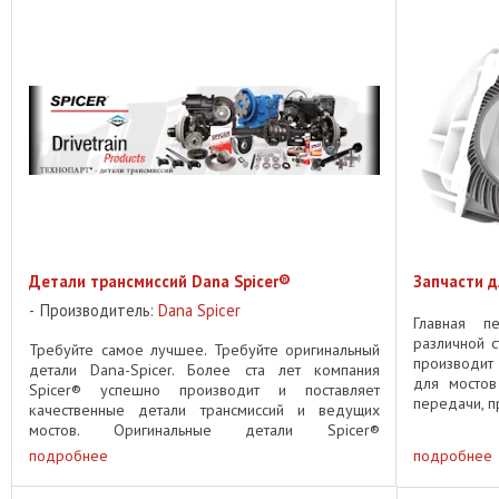
Детали трансмиссий Dana Spicer®
Запчасти д
Производитель:
Dana Spicer
Главная п
различной с
Требуйте самое лучшее. Требуйте оригинальный
производит
детали Dana-Spicer. Более ста лет компания
для мостов
Spicer® успешно производит и поставляет
передачи, п
качественные детали трансмиссий и ведущих
проходят пр
мостов. Оригинальные детали Spicer®
производятся по тем же высочайшим ...
подробнее
подробнее