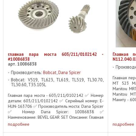
главная пара моста 603/211/0102142 -
Главная п
#10086838
N112.040.0
арт. 10086838
Производ
Производитель:
Bobcat
,
Dana Spicer
Главная пер
Bobcat: V519, TL623, TL619, TL519, TL30.70,
MT 523 Ma
TL30.60, T35.105L
Manitou MR
Manitou M
Главная пара моста - 603/211/0102142 ✅ Номер
Маниту - 60
детали: 603/211/0102142 ✅ Серийный номер: E-
/ Hurth - 11
HUN-163706 ✅ Производитель моста: Dana Spicer
✅ Номер Dana Spicer: 10086838 ✅
Наименование: BEVEL GEAR SET Описание: Главная
пара моста 603/211/0102142 ...
подробнее
подробнее