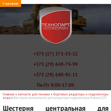
≡ каталог
+375 (17) 373-33-32
+375 (29) 649-79-99
+375 (29) 640-91-11
Пн-Пт 9:00-17:00
Главная
»
запчасти для техники
»
бортовые редукторы и гидромоторы
хода
»
Шестерня центральная для редуктора гидромотора Kubota U25
Шестерня центральная для