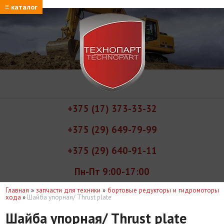
≡ каталог
+375 (17) 373-33-32
+375 (29) 649-79-99
+375 (29) 640-91-11
Пн-Пт 9:00-17:00
Главная
»
запчасти для техники
»
бортовые редукторы и гидромоторы
хода
»
Шайба упорная/ Thrust plate
Шайба упорная/ Thrust plate