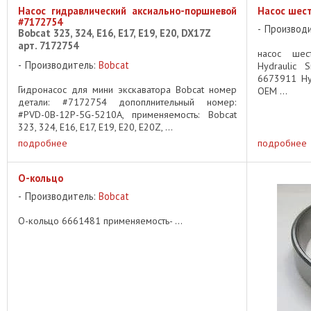
Насос гидравлический аксиально-поршневой
Насос шес
#7172754
Производ
Bobcat 323, 324, E16, E17, E19, E20, DX17Z
арт. 7172754
насос шес
Производитель:
Bobcat
Hydraulic 
6673911 Hyd
Гидронасос для мини экскаватора Bobcat номер
OEM ...
детали: #7172754 допоплнительный номер:
#PVD-0B-12P-5G-5210A, применяемость: Bobcat
323, 324, E16, E17, E19, E20, E20Z, ...
подробнее
подробнее
О-кольцо
Производитель:
Bobcat
О-кольцо 6661481 применяемость- ...