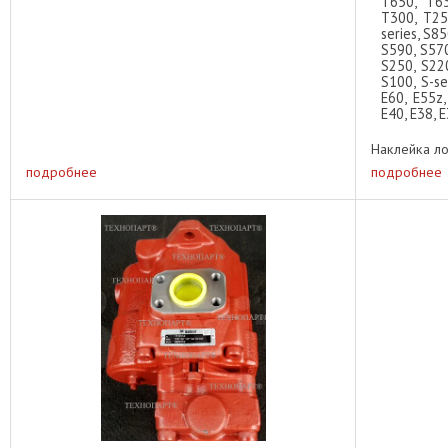
T650, T63
T300, T25
series, S8
S590, S570
S250, S220
S100, S-se
E60, E55z,
E40, E38, E
Наклейка лог
подробнее
подробнее