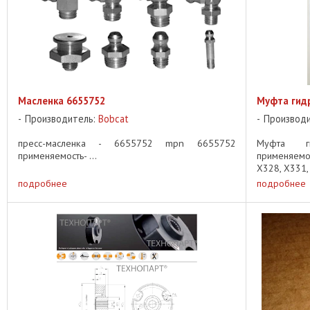
Масленка 6655752
Муфта гидр
Производитель:
Bobcat
Производ
пресс-масленка - 6655752 mpn 6655752
Муфта ги
применяемость- ...
применяемо
X328, X331, 
подробнее
подробнее