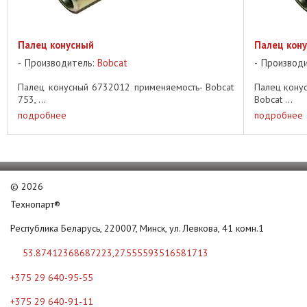
Палец конусный
Палец кон
Производитель:
Bobcat
Производ
Палец конусный 6732012 применяемость- Bobcat
Палец кону
753, ...
Bobcat ...
подробнее
подробнее
©
2026
Технопарт®
Республика Беларусь, 220007, Минск, ул. Левкова, 41 комн.1
53.87412368687223,27.555593516581713
+375 29 640-95-55
+375 29 640-91-11