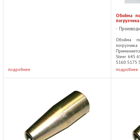
Обойма по
погрузчика
Производ
Обойма по
погрузчик
Применяется
Steer 645 
S160 S175 S
подробнее
подробнее