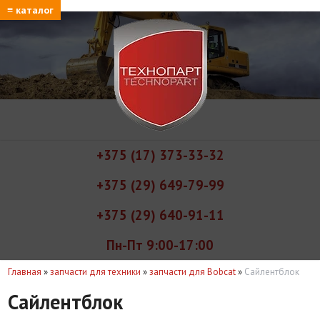
≡ каталог
+375 (17) 373-33-32
+375 (29) 649-79-99
+375 (29) 640-91-11
Пн-Пт 9:00-17:00
Главная
»
запчасти для техники
»
запчасти для Bobcat
»
Сайлентблок
Сайлентблок