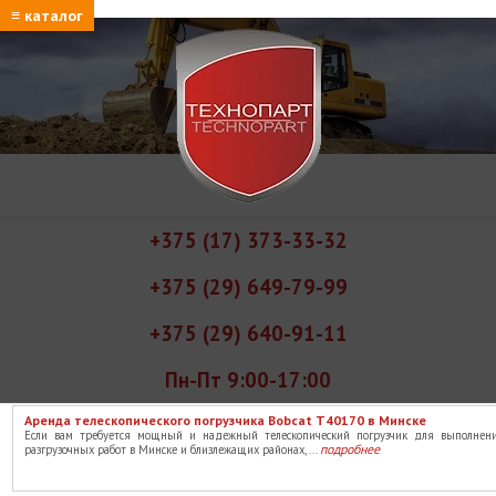
≡ каталог
+375 (17) 373-33-32
+375 (29) 649-79-99
+375 (29) 640-91-11
Пн-Пт 9:00-17:00
Аренда телескопического погрузчика Bobcat T40170 в Минске
Если вам требуется мощный и надежный телескопический погрузчик для выполнени
подробнее
разгрузочных работ в Минске и близлежащих районах, ...