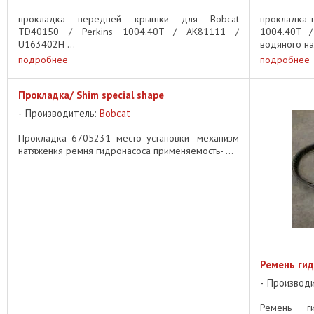
прокладка передней крышки для Bobcat
прокладка 
TD40150 / Perkins 1004.40T / AK81111 /
1004.40T 
U163402H ...
водяного нас
подробнее
подробнее
Прокладка/ Shim special shape
Производитель:
Bobcat
Прокладка 6705231 место установки- механизм
натяжения ремня гидронасоса применяемость- ...
Ремень ги
Производ
Ремень ги