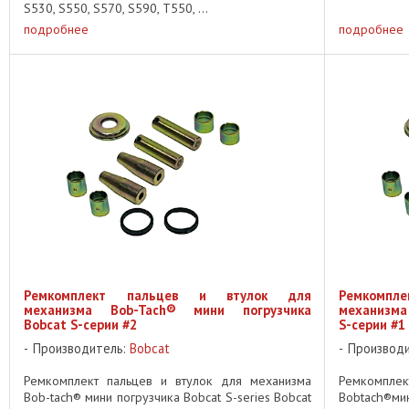
S530, S550, S570, S590, T550, ...
подробнее
подробнее
Ремкомплект пальцев и втулок для
Ремкомп
механизма Bob-Tach® мини погрузчика
механизма
Bobcat S-серии #2
S-серии #1
Производитель:
Bobcat
Производ
Ремкомплект пальцев и втулок для механизма
Ремкомплек
Bob-tach® мини погрузчика Bobcat S-series Bobcat
Bobtach®мин