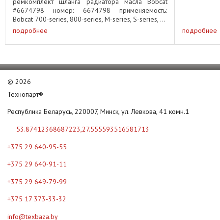
ремкомплект шланга радиатора масла Bobcat
#6674798 номер: 6674798 применяемость:
Bobcat 700-series, 800-series, M-series, S-series, ...
подробнее
подробнее
©
2026
Технопарт®
Республика Беларусь, 220007, Минск, ул. Левкова, 41 комн.1
53.87412368687223,27.555593516581713
+375 29 640-95-55
+375 29 640-91-11
+375 29 649-79-99
+375 17 373-33-32
info@texbaza.by