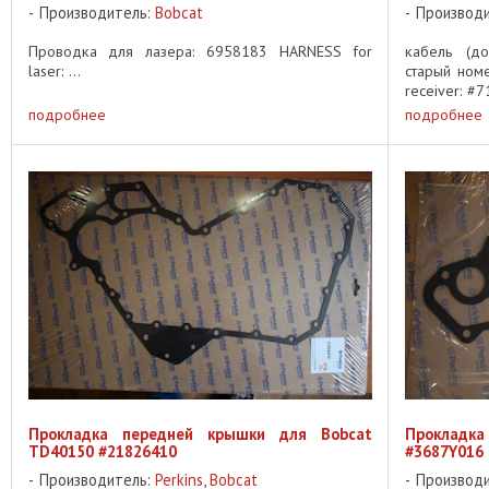
Производитель:
Bobcat
Производ
Проводка для лазера: 6958183 HARNESS for
кабель (д
laser: ...
старый номе
receiver: #7
подробнее
подробнее
Прокладка передней крышки для Bobcat
Прокладк
TD40150 #21826410
#3687Y016
Производитель:
Perkins
,
Bobcat
Производ