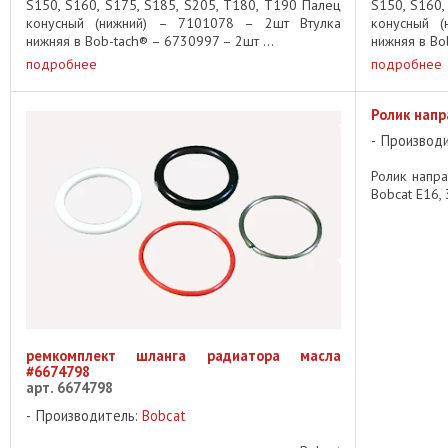
S150, S160, S175, S185, S205, T180, T190 Палец
S150, S160,
конусный (нижний) – 7101078 – 2шт Втулка
конусный 
нижняя в Bob-tach® – 6730997 – 2шт ...
нижняя в Bo
подробнее
подробнее
Ролик нап
Производ
Ролик напр
Bobcat E16, 3
ремкомплект шланга радиатора масла
#6674798
арт. 6674798
Производитель:
Bobcat