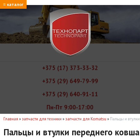
≡ каталог
+375 (17) 373-33-32
+375 (29) 649-79-99
+375 (29) 640-91-11
Пн-Пт 9:00-17:00
Главная
»
запчасти для техники
»
запчасти для Komatsu
»
Пальцы и втулки
Пальцы и втулки переднего ковша