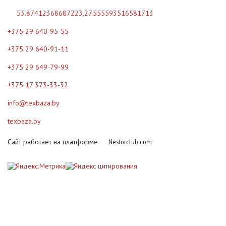
53.87412368687223,27.555593516581713
+375 29 640-95-55
+375 29 640-91-11
+375 29 649-79-99
+375 17 373-33-32
info@texbaza.by
texbaza.by
Сайт работает на платформе
Nestorclub.com