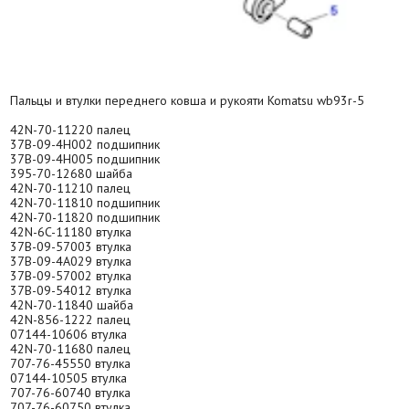
Пальцы и втулки переднего ковша и рукояти Komatsu wb93r-5
42N-70-11220 палец
37B-09-4H002 подшипник
37B-09-4H005 подшипник
395-70-12680 шайба
42N-70-11210 палец
42N-70-11810 подшипник
42N-70-11820 подшипник
42N-6C-11180 втулка
37B-09-57003 втулка
37B-09-4A029 втулка
37B-09-57002 втулка
37B-09-54012 втулка
42N-70-11840 шайба
42N-856-1222 палец
07144-10606 втулка
42N-70-11680 палец
707-76-45550 втулка
07144-10505 втулка
707-76-60740 втулка
707-76-60750 втулка