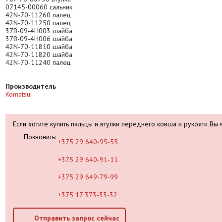
07145-00060 сальник
42N-70-11260 палец
42N-70-11250 палец
37B-09-4H003 шайба
37B-09-4H006 шайба
42N-70-11810 шайба
42N-70-11820 шайба
42N-70-11240 палец
Производитель
Komatsu
Если хотите купить пальцы и втулки переднего ковша и рукояти Вы 
Позвонить:
+375 29 640-95-55
+375 29 640-91-11
+375 29 649-79-99
+375 17 373-33-32
Отправить запрос сейчас