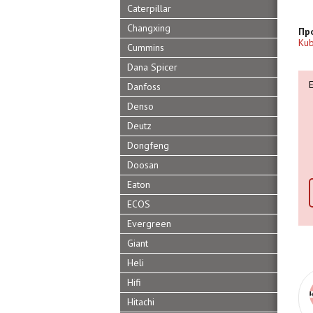
Caterpillar
Changxing
Пр
Kub
Cummins
Dana Spicer
Danfoss
Denso
Deutz
Dongfeng
Doosan
Eaton
ECOS
Evergreen
Giant
Heli
Hifi
Hitachi