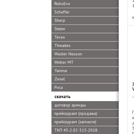
RoboEvo
S
Schaffer
Sherp
Steter
Terex
Thwaites
Wacker Neuson
Weber MT
Yanmar
Zexel
Роса
скачать
договор аренды
прейскурант (продажа)
прейскурант (запчасти)
ТКП 45-2.02-315-2018