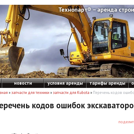
Технопарт® – аренда строи
новости
условия аренды
тарифы аренды
о
вная
»
запчасти для техники
»
запчасти для Kubota
»
Перечень кодов ошибо
еречень кодов ошибок экскаваторо
поделит