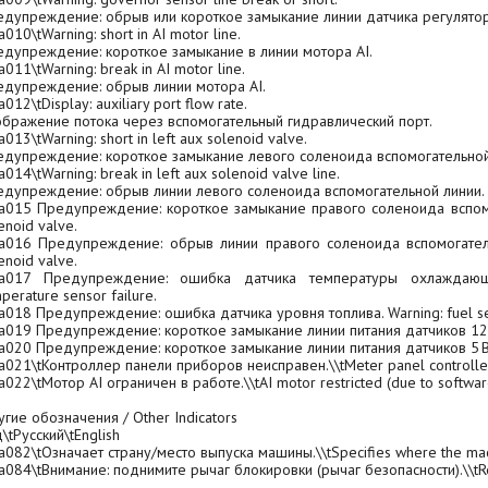
дупреждение: обрыв или короткое замыкание линии датчика регулятора
a010\tWarning
:
short
in
AI
motor
line
.
дупреждение: короткое замыкание в линии мотора AI.
a011\tWarning
:
break in
AI motor line
.
дупреждение: обрыв линии мотора AI.
a012\tDisplay
:
auxiliary
port
flow
rate
.
бражение потока через вспомогательный гидравлический порт.
a013\tWarning
:
short
in
left
aux solenoid valve
.
дупреждение: короткое замыкание левого соленоида вспомогательной
a014\tWarning
:
break
in left aux solenoid valve
line
.
дупреждение: обрыв линии левого соленоида вспомогательной линии.
a015 Предупреждение: короткое замыкание правого соленоида вспомога
enoid valve.
a016 Предупреждение: обрыв линии правого соленоида вспомогательно
enoid valve.
ta017 Предупреждение: ошибка датчика температуры охлаждающе
perature sensor failure.
a018 Предупреждение: ошибка датчика уровня топлива. Warning: fuel sen
a019 Предупреждение: короткое замыкание линии питания датчиков 12 В. 
a020 Предупреждение: короткое замыкание линии питания датчиков 5 В. W
ta021
\tКонтроллер
панели
приборов
неисправен.\\tMeter
panel controll
ta022
\tМотор
AI
ограничен
в
работе.\\tAI
motor
restricted (
due
to
softwar
угие
обозначения / Other Indicators
\tРусский\tEnglish
ta082
\tОзначает
страну/место
выпуска
машины.\\tSpecifies
where the ma
ta084
\tВнимание:
поднимите рычаг блокировки (рычаг безопасности)
.\\t