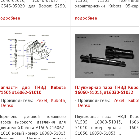
1C040-03020, 1C040-03027 ,
V1305, V1505 Техническ
1G545-03020 для Bobcat S250,
характеристики Kubota 05-сер
300, S330, T250, ...
D905, D1005, D1105, D130
V1205, V1305, V1505 объём мас
подробнее
подробнее
(поддон 125мм) - D905, D100
D1105 - 5.1л объём ...
Запчасти для ТНВД Kubota
Плунжерная пара ТНВД Kubo
V1505 #16062-51010
16060-51013, #16030-51052
Производитель:
Zexel
,
Kubota
,
Производитель:
Zexel
,
Kubo
Denso
Denso
Перечень деталей толивного
Плунжерная пара ТНВД Kubo
насоса высокого давления для
V1505 16060-51013, 1606
двигателей Kubota V1505 #16062-
51010 номер детали - 1603
51010 новый номер 16060-51013
51050, 16030-51053, ...
Позиция Номер детали