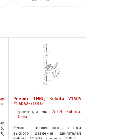
му
Ремонт ТНВД Kubota V1505
ии
#16062-51010
Производитель:
Zexel
,
Kubota
,
Denso
му
Ремонт топливнного насоса
5,
выского давления двигателей
5,
Kubota V1505 номера ТНВД -