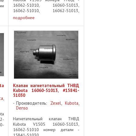
ие
16062-51010, 16060-51013,
ии
16062-51010, 16062-51013,
5,
16054-51010 диагностика ТНВД
ла
подробнее
Kubota V1505 регулировка
5,
топливного насоса V1505 замена
плунжерных пар Kubota V1505 ...
ta
Клапан нагнетательный ТНВД
Kubota 16060-51013, #15841-
51030
ta
,
Производитель:
Zexel
,
Kubota
,
Denso
ta
Нагнетательный клапан ТНВД
2-
Kubota V1505 16060-51013,
0-
16062-51010 номер детали -
15841-51030, ...