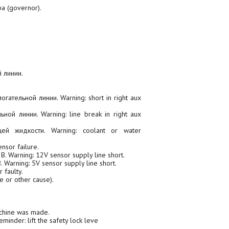
 (governor).
 линии.
тельной линии. Warning: short in right aux
й линии. Warning: line break in right aux
й жидкости. Warning: coolant or water
sor failure.
Warning: 12V sensor supply line short.
arning: 5V sensor supply line short.
er
faulty
.
e or other
cause
).
chine was
made
.
Reminder
: lift the safety lock leve