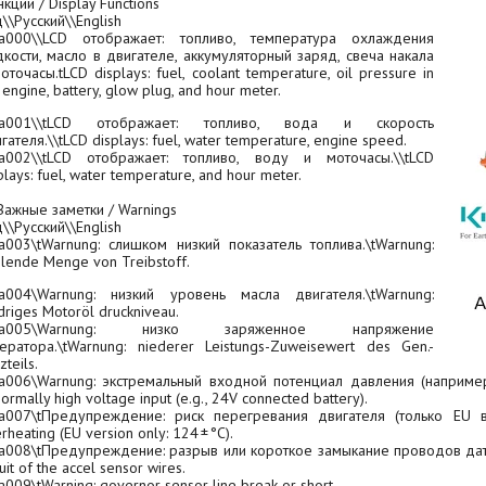
нкции
/ Display Functions
\\Русский\\English
ta000
\\LCD
отображает:
топливо,
температура
охлаждения
кости,
масло
в
двигателе,
аккумуляторный
заряд,
свеча
накала
оточасы.tLCD
displays
: fuel
, coolant temperature,
oil pressure
in
 engine
, battery, glow plug, and hour meter.
ta001
\\tLCD
отображает:
топливо,
вода
и
скорость
гателя.\\tLCD
displays
: fuel
,
water
temperature, engine speed.
ta002
\\tLCD
отображает:
топливо,
воду
и
моточасы.\\tLCD
plays
: fuel
,
water
temperature, and hour meter.
Важные
заметки
/ Warnings
\\Русский\\English
ta003
\tWarnung:
слишком
низкий
показатель
топлива.\tWarnung
:
hlende
Menge
von Treibstoff
.
ta004
\Warnung:
низкий
уровень
масла
двигателя.\tWarnung
:
driges
Motoröl
druckniveau
.
ta005
\Warnung:
низко
заряженное
напряжение
ератора.\tWarnung
:
niederer
Leistungs-Zuweisewert
des
Gen.-
zteils
.
ta006
\
Warnung:
экстремальный
входной
потенциал
давления
(наприме
normally
high voltage input (e.g., 24V
connected
battery
).
ta007
\t
Предупреждение:
риск
перегревания
двигателя (только EU в
rheating (EU version only: 124 ± °C).
ta008
\t
Предупреждение:
разрыв
или короткое замыкание
проводов
да
cuit of the
accel sensor
wires.
a009\tWarning: governor sensor
line break or short.