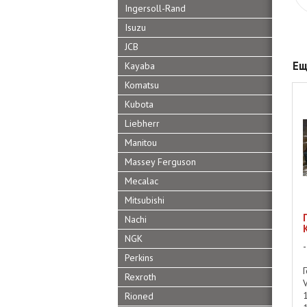
Ingersoll-Rand
Isuzu
JCB
Ещ
Kayaba
Komatsu
Kubota
Liebherr
Manitou
Massey Ferguson
Mecalac
Mitsubishi
Nachi
NGK
Perkins
Rexroth
Rioned