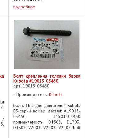
подробнее
ка
Болт крепления головки блока
Kubota #19013-03450
арт. 19013-03450
Производитель:
Kubota
ta
Болты ГБЦ для двигателей Kubota
2,
03-серии номер детали: #19013-
03450, #1901303450
 /
применяемость: D1503, D1703,
3,
D1803, V2003, V2203, V2403 bolt
cylinder ...