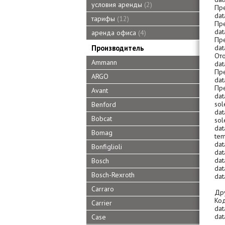
условия аренды
2
Пре
dat
тарифы
12
Пре
dat
аренда офиса
4
Пре
dat
Производитель
Ото
Ammann
dat
Пре
ARGO
dat
Пре
Avant
dat
sol
Benford
dat
Bobcat
sol
da
Bomag
tem
dat
Bonfiglioli
dat
dat
Bosch
da
Bosch-Rexroth
da
Carraro
Др
Код
Carrier
da
da
Case