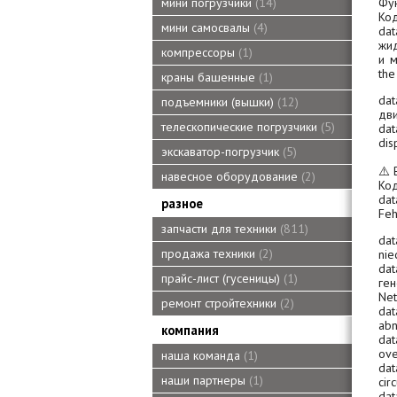
Ф
у
мини погрузчики
14
Код
мини самосвалы
4
da
жид
компрессоры
1
и
м
the
краны башенные
1
da
подъемники (вышки)
12
дви
телескопические погрузчики
5
da
dis
экскаватор-погрузчик
5
⚠️
навесное оборудование
2
Код
da
разное
Fe
запчасти для техники
811
da
продажа техники
2
nie
da
прайс-лист (гусеницы)
1
ген
Net
ремонт стройтехники
2
da
ab
компания
da
ove
наша команда
1
da
наши партнеры
1
cir
dat