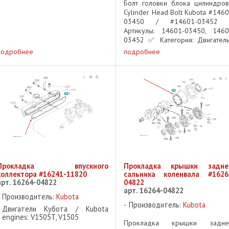
Болт головки блока цилиндров
Cylinder Head Bolt Kubota #1460
03450 / #14601-03452
Артикулы: 14601-03450, 1460
03452 ✅ Категория: Двигатель
Крепёж, ГБЦ ✅ Тип детали: Бо
подробнее
подробнее
ГБЦ (bolt cylinder head)
Применяемость: Дизельн
двигатели Kubota ...
Прокладка впускного
Прокладка крышки задне
коллектора #16241-11820
сальника коленвала #1626
арт. 16264-04822
04822
арт. 16264-04822
Производитель:
Kubota
Производитель:
Kubota
Двигатели Кубота / Kubota
engines: V1505T, V1505
Прокладка крышки задне