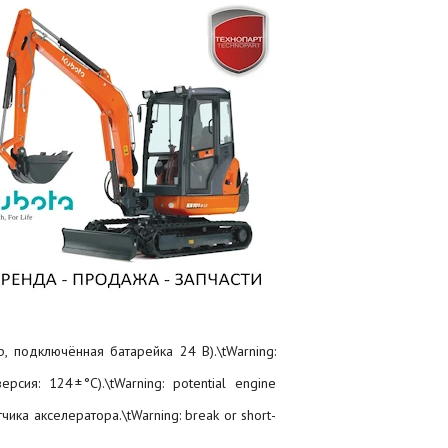
р,
подключённая
батарейка
24 В)
.\tWarning
:
ерсия: 124 ± °C)
.\tWarning
:
potential
engine
тчика
акселератора.\tWarning
:
break or short-