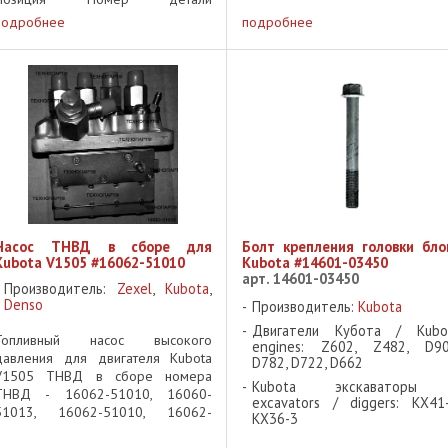
Наименование к-во 010 16062-
подробнее
подробнее
51010, 16060-51013 ТНВД В
СБОРЕ 1 020 16030-5105
ПЛУНЖЕРНАЯ ПАРА 4 030 15841-
103 ...
Насос ТНВД в сборе для
Болт крепления головки бло
Kubota V1505 #16062-51010
Kubota #14601-03450
арт. 14601-03450
Производитель:
Zexel
,
Kubota
,
Denso
Производитель:
Kubota
Двигатели Кубота / Kubo
Топливный насос высокого
engines: Z602, Z482, D90
давления для двигателя Kubota
D782, D722, D662
V1505 ТНВД в сборе номера
Kubota экскаваторы
ТНВД - 16062-51010, 16060-
excavators / diggers: KX41-
51013, 16062-51010, 16062-
KX36-3
1013, ...