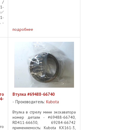
 /
1-
 ✅
1-
 -
лт
подробнее
 ✅
ые
го
Втулка #69488-66740
4-
Производитель:
Kubota
Втулка в стрелу мини экскаватора
номер детали - #69488-66740,
RD411-66630, 69284-66742
го
применяемость: Kubota KX161-3,