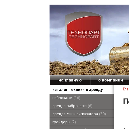
на главную
о компании
каталог техники в аренду
Гла
виброкатки
16
П
аренда виброкатка
6
аренда мини экскаватора
20
грейдеры
2