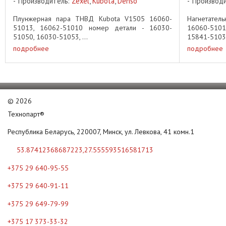
Производитель:
Zexel
,
Kubota
,
Denso
Производ
Плунжерная пара ТНВД Kubota V1505 16060-
Нагнетате
51013, 16062-51010 номер детали - 16030-
16060-510
51050, 16030-51053, ...
15841-51030,
подробнее
подробнее
©
2026
Технопарт®
Республика Беларусь, 220007, Минск, ул. Левкова, 41 комн.1
53.87412368687223,27.555593516581713
+375 29 640-95-55
+375 29 640-91-11
+375 29 649-79-99
+375 17 373-33-32