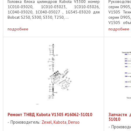
Головка блока цилиндров Kubota V3300 номер
Руководств
1C010-03020, 1C010-03023, 1C010-03026,
серии D905,
1C040-03020, 1C040-03027 , 1G545-03020 для
V1505 Техн
Bobcat S250, S300, S330, T250, ...
серии D905,
V1505 объ
D1005, D1105
подробнее
подробнее
Ремонт ТНВД Kubota V1505 #16062-51010
Запчасти 
51010
Производитель:
Zexel
,
Kubota
,
Denso
Производ