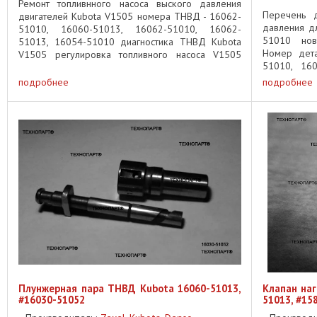
Ремонт топливнного насоса выского давления
Перечень д
двигателей Kubota V1505 номера ТНВД - 16062-
давления д
51010, 16060-51013, 16062-51010, 16062-
51010 нов
51013, 16054-51010 диагностика ТНВД Kubota
Номер дета
V1505 регулировка топливного насоса V1505
51010, 16
замена плунжерных пар Kubota V1505 ...
16030-510
подробнее
подробнее
5103 ...
Плунжерная пара ТНВД Kubota 16060-51013,
Клапан на
#16030-51052
51013, #15