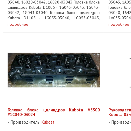
03040, 16020-03042, 16020-03043 Головка блока
03043, 1A0
цилиндров Kubota D1005 - 1G043-03043, 1G043-
Головка бло
03042, 1G043-03040 Головка блока цилиндров
03040, 1648
Kubota D1105 - 1G053-03040, 1G053-03045,
1A033-0304
1G053-03044 Головка блока ...
V2003T - 1E0
подробнее
подробнее
Головка блока цилиндров Kubota V3300
Руководст
#1C040-03024
Kubota 05-
Производитель:
Kubota
Производ