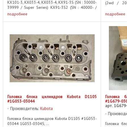
KX101-3, KX033-4, KX033-4, KX91-3S (SN : 30000-
(2wd / 20
39999 / Super Series) KX91-3S2 (SN : 40000- /
F2880E-F (2
Super Series / Tier 3) U35-4 ...
подробнее
подробнее
Головка блока цилиндров Kubota D1105
Головка 
#1G053-03044
#1G679-03
арт. 1G679
Производитель:
Kubota
Производ
Головка блока цилиндров Kubota D1105 #1G053-
03044 1G053-03045, ...
Головка бл