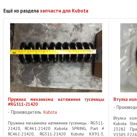
Ещё из раздела
запчасти для Kubota
Пружина механизма натяжения гусеницы
Втулка кол
#RG511-21420
Производ
Производитель:
Kubota
Втулка кол
Пружина механизма натяжения гусеницы - RG511-
Kubota: Sle
21420, RC461-21420 Kubota: SPRING, Part #
23282 При
RC461-21420, RG511-21420 Kubota KX91-3,
V1505 F226