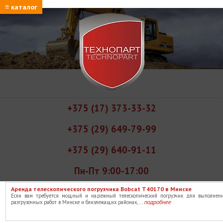
≡ каталог
+375 (17) 373-33-32
+375 (29) 649-79-99
+375 (29) 640-91-11
Пн-Пт 9:00-17:00
Аренда телескопического погрузчика Bobcat T40170 в Минске
Если вам требуется мощный и надежный телескопический погрузчик для выполнени
подробнее
разгрузочных работ в Минске и близлежащих районах, ...