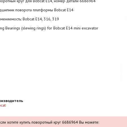
оротный круг для Bobcat E14, номер детали 6686964
дшипник поворота платформы Bobcat E14
меняемость: Bobcat E14, 316, 319
ng Bearings (slewing rings) for Bobcat E14 mini excavator
оизводитель
cat
Если хотите купить поворотный круг 6686964 Вы можете: