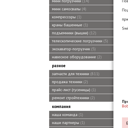
Пов
мини погрузчики
14
мини самосвалы
4
По
компрессоры
1
при
краны башенные
1
Swi
подъемники (вышки)
12
телескопические погрузчики
5
экскаватор-погрузчик
5
навесное оборудование
2
разное
запчасти для техники
811
продажа техники
2
прайс-лист (гусеницы)
1
ремонт стройтехники
2
Пр
Bob
компания
наша команда
1
наши партнеры
1