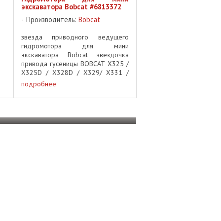
экскаватора Bobcat #6813372
Производитель:
Bobcat
звезда приводного ведущего
гидромотора для мини
экскаватора Bobcat звездочка
привода гусеницы BOBCAT X325 /
X325D / X328D / X329/ X331 /
X331E / X334 номер детали
подробнее
#6813372 количество отверстий -
12шт количество зубьев - ...