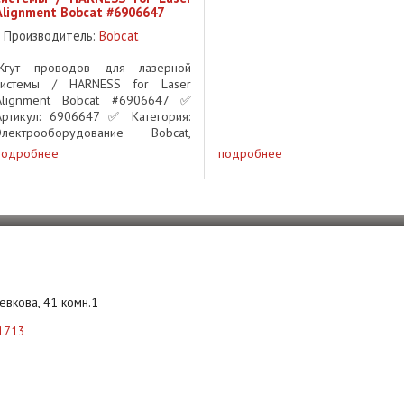
Alignment Bobcat #6906647
Производитель:
Bobcat
Жгут проводов для лазерной
системы / HARNESS for Laser
Alignment Bobcat #6906647 ✅
Артикул: 6906647 ✅ Категория:
Электрооборудование Bobcat,
Жгуты проводов ✅
подробнее
подробнее
Применяемость: Системы
лазерного выравнивания для
грейдеров Bobcat Описание:
Оригинальный ...
Левкова, 41 комн.1
1713