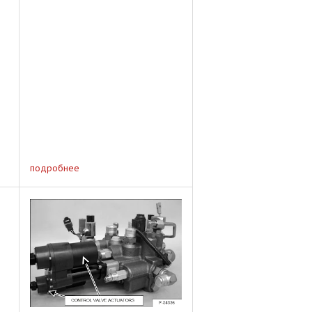
50
S220 S250 S300 S330 S450 S510
at
S530 S550 S570 S590 S630 S650
S750 S770 ...
подробнее