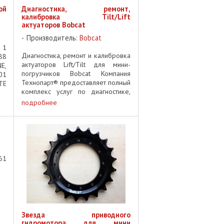
ой
Диагностика, ремонт,
калибровка Tilt/Lift
актуаторов Bobcat
Производитель:
Bobcat
 1
Диагностика, ремонт и калибровка
88
актуаторов Lift/Tilt для мини-
E,
погрузчиков Bobcat Компания
01
Технопарт® предоставляет полный
TE
комплекс услуг по диагностике,
E,
ремонту и калибровке актуаторов
14
подробнее
Tilt (наклона) и Lift (подъема) для
58
мини-погрузчиков Bobcat . ...
1
Звезда приводного
гидромотора для мини