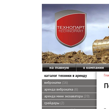
на главную
о компании
каталог техники в аренду
Гла
виброкатки
16
П
аренда виброкатка
6
аренда мини экскаватора
20
грейдеры
2