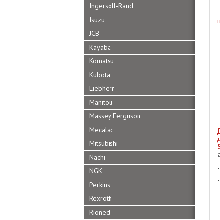
Ingersoll-Rand
Isuzu
JCB
Kayaba
Komatsu
Kubota
Liebherr
Manitou
Massey Ferguson
Mecalac
Mitsubishi
Nachi
NGK
Perkins
Rexroth
Rioned