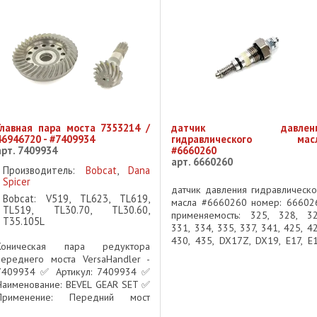
Главная пара моста 7353214 /
датчик давлени
46946720 - #7409934
гидравлического мас
арт. 7409934
#6660260
арт. 6660260
Производитель:
Bobcat
,
Dana
Spicer
датчик давления гидравлическо
Bobcat: V519, TL623, TL619,
масла #6660260 номер: 66602
TL519, TL30.70, TL30.60,
применяемость: 325, 328, 32
T35.105L
331, 334, 335, 337, 341, 425, 42
430, 435, DX17Z, DX19, E17, E1
Коническая пара редуктора
E20, E25, E26, E27, E32, E32, E3
переднего моста VersaHandler -
E35, E37, E42, E45, E50, E55, E
7409934 ✅ Артикул: 7409934 ✅
Hydraulic Oil ...
Наименование: BEVEL GEAR SET ✅
Применение: Передний мост
телескопических погрузчиков