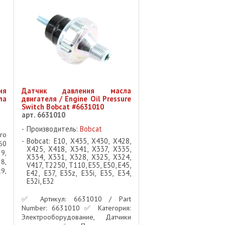
я
Датчик давления масла
ла
двигателя / Engine Oil Pressure
Switch Bobcat #6631010
арт. 6631010
Производитель:
Bobcat
го
Bobcat: E10, X435, X430, X428,
60
X425, X418, X341, X337, X335,
9,
X334, X331, X328, X325, X324,
8,
V417, T2250, T110, E55, E50, E45,
9,
E42, E37, E35z, E35i, E35, E34,
4,
E32i, E32
85
✅ Артикул: 6631010 / Part
Number: 6631010 ✅ Категория:
Электрооборудование, Датчики