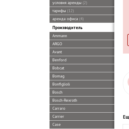
условия аренды
2
тарифы
12
аренда офиса
4
Производитель
Ammann
ARGO
Avant
Benford
Bobcat
Bomag
Bonfiglioli
Bosch
Bosch-Rexroth
Carraro
Carrier
Ещ
Case