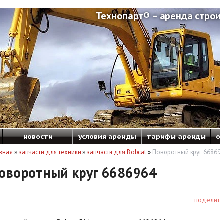
Технопарт® – аренда строи
новости
условия аренды
тарифы аренды
о
вная
»
запчасти для техники
»
запчасти для Bobcat
»
Поворотный круг 6686
оворотный круг 6686964
поделит