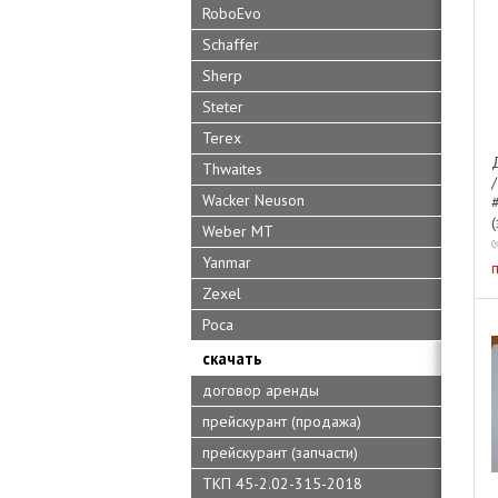
RoboEvo
Schaffer
Sherp
Steter
Terex
Thwaites
Wacker Neuson
Weber MT
Yanmar
Zexel
Роса
.
скачать
договор аренды
прейскурант (продажа)
прейскурант (запчасти)
ТКП 45-2.02-315-2018