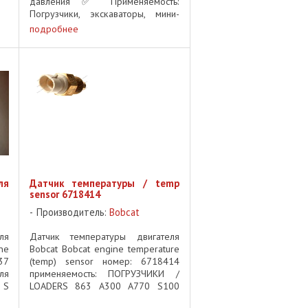
давления ✅ Применяемость:
Погрузчики, экскаваторы, мини-
техника Bobcat Описание /
подробнее
Description Датчик давления
масла Bobcat #6631010
предназначен для включения ...
ля
Датчик температуры / temp
sensor 6718414
Производитель:
Bobcat
ля
Датчик температуры двигателя
ne
Bobcat Bobcat engine temperature
37
(temp) sensor номер: 6718414
ля
применяемость: ПОГРУЗЧИКИ /
 S
LOADERS 863 A300 A770 S100
at
S130 S150 S160 S175 S185 S205