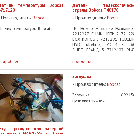
Датчик температуры Bobcat
Детали телескопическ
6717120
стрелы Bobcat T40170
Производитель:
Bobcat
Производитель:
Bobcat
Датчик температуры Bobcat ...
№ Номер Название Название
7212277 CHAIN ЦЕПЬ 2 72122
BOX КОРОБ 3 7212291 TUBELIN
HYD Tubeline, HYD 4 72126
SLIDE СЛАЙД 5 7212602 PLA
ПЛАСТИНА 6 7212604 TUBELIN
HYD Tubeline, HYD 7 72126
подробнее
подробнее
PLATE ПЛАСТИНА 8 72136
PLATE ПЛАСТИНА 9 7213660 ...
Заглушка
Производитель:
Bobcat
Заглушка 692156
применяемость- ...
Жгут проводов для лазерной
системы / HARNESS for Laser