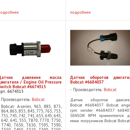
VersaHandler ✅ Производитель
моста: Dana Spicer ✅ Номер Dana
подробнее
подробнее
Spicer: 10086838 ...
Датчик давления масла
Датчик оборотов двигате
двигателя / Engine Oil Pressure
Bobcat #6684037
Switch Bobcat #6674315
Производитель:
Bobcat
арт. 6674315
Производитель:
Bobcat
Датчик оборотов двигате
Bobcat #6684037 Bobcat engi
Bobcat: A-series, 963, 883, 873,
rpm sender #6684037 66840
864, 863, 853, 843, 773, 763, 753,
751, 743, 742, 741, 653, 645, 643,
SENSOR RPM приментяется д
642, 641, 553, T870, T770, T750,
мини погрузчиков Bobcat Bobcat
T740, T650, T630, T595, T590,
Bobcat S130 Bobcat S160 Bobc
T550, T450, T320, T300, T250,