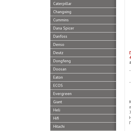
Caterpillar
Changxing
Cummins
Dana Spicer
Danfoss
Denso
Deutz
Dongfeng
Doosan
Eaton
ECOS
Evergreen
Giant
Heli
Hifi
Hitachi