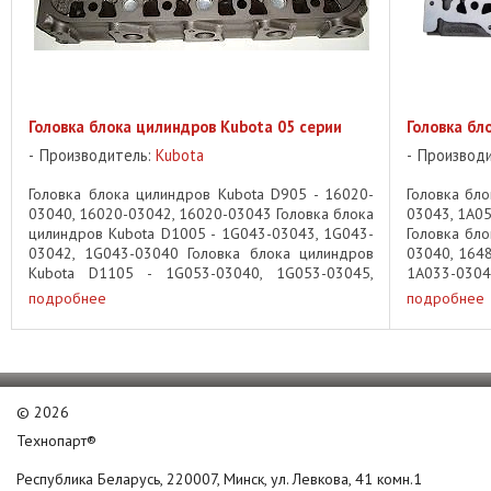
Головка блока цилиндров Kubota 05 серии
Головка бл
Производитель:
Kubota
Производ
Головка блока цилиндров Kubota D905 - 16020-
Головка бло
03040, 16020-03042, 16020-03043 Головка блока
03043, 1A0
цилиндров Kubota D1005 - 1G043-03043, 1G043-
Головка бло
03042, 1G043-03040 Головка блока цилиндров
03040, 1648
Kubota D1105 - 1G053-03040, 1G053-03045,
1A033-0304
1G053-03044 Головка блока ...
V2003T - 1E0
подробнее
подробнее
©
2026
Технопарт®
Республика Беларусь, 220007, Минск, ул. Левкова, 41 комн.1