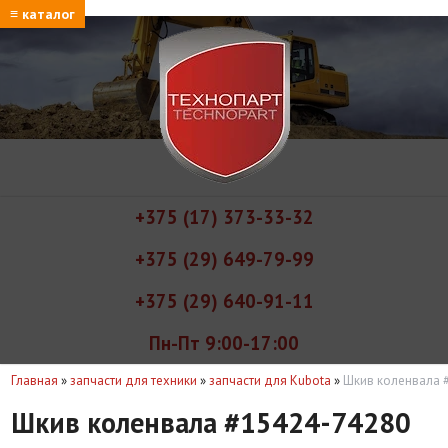
≡ каталог
+375 (17) 373-33-32
+375 (29) 649-79-99
+375 (29) 640-91-11
Пн-Пт 9:00-17:00
Главная
»
запчасти для техники
»
запчасти для Kubota
»
Шкив коленвала 
Шкив коленвала #15424-74280