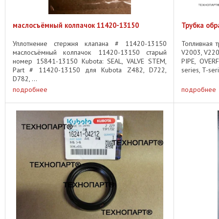
маслосъёмный колпачок 11420-13150
Трубка обр
Уплотнение стержня клапана # 11420-13150
Топливная т
маслосъёмный колпачок 11420-13150 старый
V2003, V220
номер 15841-13150 Kubota: SEAL, VALVE STEM,
PIPE, OVER
Part # 11420-13150 для Kubota Z482, D722,
series, T-se
D782, ...
подробнее
подробнее