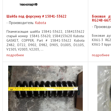
Шайба под форсунку # 15841-53622
Боковая д
RG248-667
Производитель:
Kubota
Производ
Пламягасящая шайба 15841-53622, 1584153622
Боковая ду
старый номер 15841-53620, 1584153620 Kubota:
KX61-3 RG2
GASKET, COPPER, Part # 15841-53622 Kubota
KX61-3 tippi
Z482, D722, D902, D982, D905, D1005, D1105,
V1505, V2003, V2203, ...
подробнее
подробнее