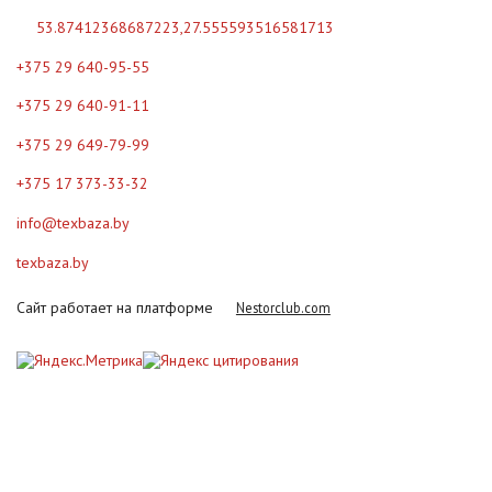
53.87412368687223,27.555593516581713
+375 29 640-95-55
+375 29 640-91-11
+375 29 649-79-99
+375 17 373-33-32
info@texbaza.by
texbaza.by
Сайт работает на платформе
Nestorclub.com