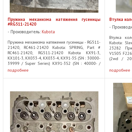
Пружина механизма натяжения гусеницы
Втулка кол
#RG511-21420
Производ
Производитель:
Kubota
Втулка кол
Пружина механизма натяжения гусеницы - RG511-
Kubota: Sle
21420, RC461-21420 Kubota: SPRING, Part #
23282 При
RC461-21420, RG511-21420 Kubota KX91-3,
V1505 F226
KX101-3, KX033-4, KX033-4, KX91-3S (SN : 30000-
(2wd / 20
39999 / Super Series) KX91-3S2 (SN : 40000- /
F2880E-F (2
Super Series / Tier 3) U35-4 ...
подробнее
подробнее