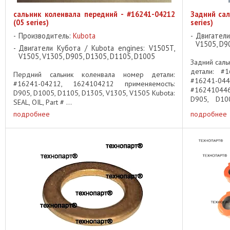
сальник коленвала передний - #16241-04212
Задний сал
(05 series)
series)
Производитель:
Kubota
Двигатели
V1505, D9
Двигатели Кубота / Kubota engines: V1505T,
V1505, V1305, D905, D1305, D1105, D1005
Задний саль
детали: #1
Пердний сальник коленвала номер детали:
#16241-04
#16241-04212, 1624104212 применяемость:
#16241044
D905, D1005, D1105, D1305, V1305, V1505 Kubota:
D905, D10
SEAL, OIL, Part # ...
Сальник коле
подробнее
подробнее