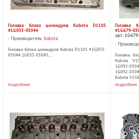
Головка блока цилиндров Kubota D1105
Головка 
#1G053-03044
#1G679-03
арт. 1G679
Производитель:
Kubota
Производ
Головка блока цилиндров Kubota D1105 #1G053-
03044 1G053-03045, ...
Головка бл
Kubota V1
1G092-030
1G092-030
Kubota V1505
подробнее
подробнее