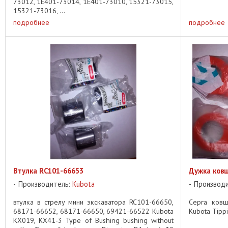
73012, 1E401-73014, 1E401-73010, 15321-73015,
15321-73016, ...
подробнее
подробнее
Втулка RC101-66653
Дужка ков
Производитель:
Kubota
Производ
втулка в стрелу мини экскаватора RC101-66650,
Серга ковш
68171-66652, 68171-66650, 69421-66522 Kubota
Kubota Tippi
KX019, KX41-3 Type of Bushing bushing without