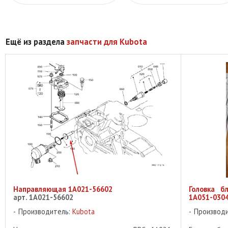
Ещё из раздела
запчасти для Kubota
Направляющая 1A021-56602
Головка б
арт. 1A021-56602
1A051-030
Производитель:
Kubota
Производ