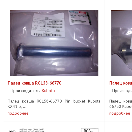
Палец ковша RG158-66770
Палец ков
Производитель:
Kubota
Производ
Палец ковша RG158-66770 Pin bucket Kubota
Палец ковш
KX41-3, ...
66750 Kubota
подробнее
подробнее