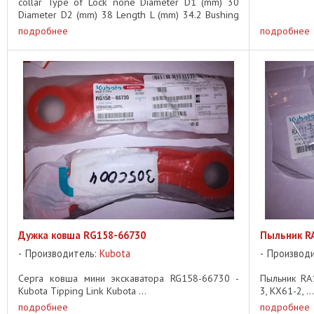
collar Type of Lock none Diameter D1 (mm) 30
Diameter D2 (mm) 38 Length L (mm) 34.2 Bushing
Material steel, ...
подробнее
подробнее
Дужка ковша RG158-66730
Пыльник R
Производитель:
Kubota
Производ
Серга ковша мини экскаватора RG158-66730 -
Пыльник RA
Kubota Tipping Link Kubota ...
3, KX61-2, ...
подробнее
подробнее