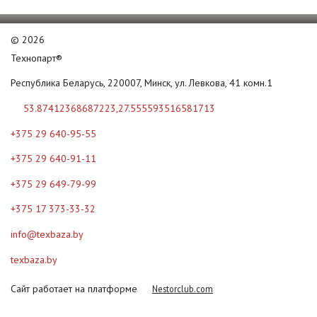
©
2026
Технопарт®
Республика Беларусь, 220007, Минск, ул. Левкова, 41 комн.1
53.87412368687223,27.555593516581713
+375 29 640-95-55
+375 29 640-91-11
+375 29 649-79-99
+375 17 373-33-32
info@texbaza.by
texbaza.by
Сайт работает на платформе
Nestorclub.com