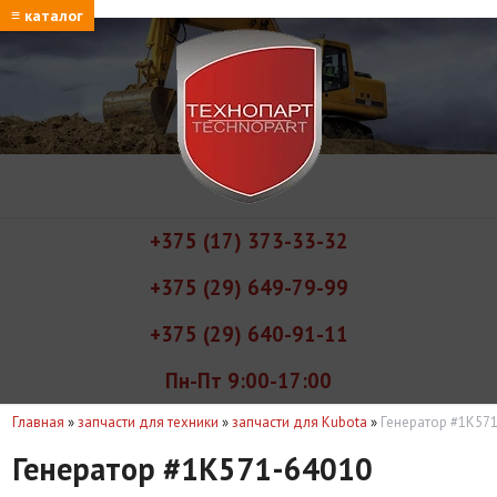
≡ каталог
+375 (17) 373-33-32
+375 (29) 649-79-99
+375 (29) 640-91-11
Пн-Пт 9:00-17:00
Главная
»
запчасти для техники
»
запчасти для Kubota
»
Генератор #1K57
Генератор #1K571-64010