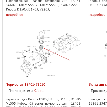
Направляющая клапана остановки ДВС 1A021-
Головка бл
56602, 1A02156602 1A02156600, 1A021-56600
D1503 head
Kubota D1503, D1703, V2203, ...
...
подробнее
подробнее
Термостат 1E401-73010
Вкладыш к
Производитель:
Kubota
Производ
термостат для Kubota D905, D1005, D1105, D1305,
Вкладыш ко
V1505 Kubota 05 series номер детали - 1E401-
15861-23470,