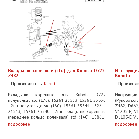
Вкладыши коренные (std) для Kubota D722,
Инструкци
Z482
Kubota
Производитель:
Kubota
Производ
Вкладыши коренные для Kubota D722
Инструкции
полукольцо std (170): 15261-23533, 15261-23530
(Руководст
- 2шт полукольцо std (180): 15261-23544, 15261-
Z482, D662,
23543, 15261-23540 - 2шт вкладыши коренные
V1205-E, V1
(переднее кольцо коленвала) std (140): 15861-
D1105-E, V13
23474, 15861-23470 - 1шт вкладыши ...
подробнее
подробнее