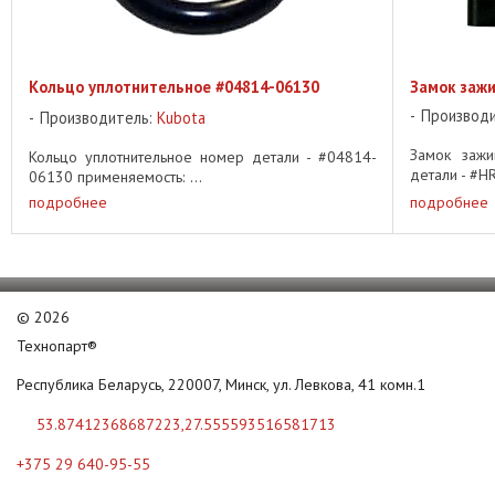
Кольцо уплотнительное #04814-06130
Замок заж
Производ
Производитель:
Kubota
Замок зажи
Кольцо уплотнительное номер детали - #04814-
детали - #H
06130 применяемость: ...
подробнее
подробнее
©
2026
Технопарт®
Республика Беларусь, 220007, Минск, ул. Левкова, 41 комн.1
53.87412368687223,27.555593516581713
+375 29 640-95-55