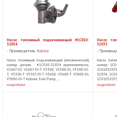
Насос топливный подкачивающий #1C010-
Насос топ
52034
52035
Производитель:
Kubota
Производ
Насос топливный подкачивающий (механический)
Насос топл
номер детали - #1C010-52034 применяемость:
номер: 1C0
V2607-DI, V2607-DI-T V3300, V3300-DI, V3300-DI-
1C01052030
T, V3300-T V3307-DI-T V3600, V3600-T V3800-DI,
52034, 1C0
V3800-DI-T Kubota: Fuel Pump, ...
1C01052035
V3307, V3600
подробнее
подробнее