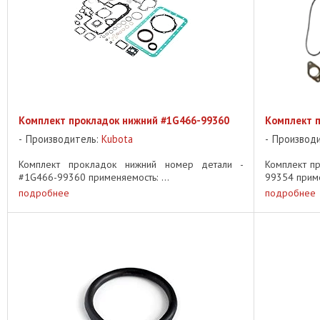
Комплект прокладок нижний #1G466-99360
Комплект 
Производитель:
Kubota
Производ
Комплект прокладок нижний номер детали -
Комплект пр
#1G466-99360 применяемость: ...
99354 приме
подробнее
подробнее