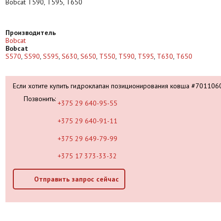
Bobcat T590, T595, T650
Производитель
Bobcat
Bobcat
S570
,
S590
,
S595
,
S630
,
S650
,
T550
,
T590
,
T595
,
T630
,
T650
Если хотите купить гидроклапан позиционирования ковша #701106
Позвонить:
+375 29 640-95-55
+375 29 640-91-11
+375 29 649-79-99
+375 17 373-33-32
Отправить запрос сейчас