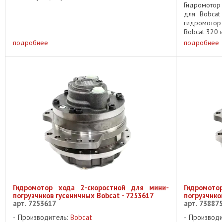
Гидромотор
для Bobcat
гидромото
Bobcat 320 и
подробнее
подробнее
Гидромотор хода 2-скоростной для мини-
Гидромото
погрузчиков гусеничных Bobcat - 7253617
погрузчико
арт. 7253617
арт. 73887
Производитель:
Bobcat
Производ