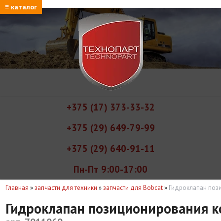
≡ каталог
+375 (17) 373-33-32
+375 (29) 649-79-99
+375 (29) 640-91-11
Пн-Пт 9:00-17:00
Главная
»
запчасти для техники
»
запчасти для Bobcat
»
Гидроклапан поз
Гидроклапан позиционирования 