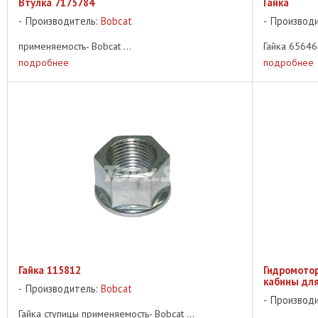
Втулка 7175784
Гайка
Производитель:
Bobcat
Производ
применяемость- Bobcat ...
Гайка 65646
подробнее
подробнее
Гайка 115812
Гидромото
кабины для
Производитель:
Bobcat
Производ
Гайка ступицы применяемость- Bobcat ...