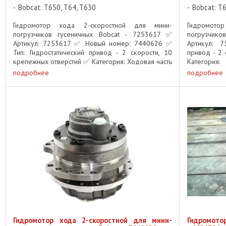
Bobcat: T650, T64, T630
Bobcat: T6
Гидромотор хода 2-скоростной для мини-
Гидромото
погрузчиков гусеничных Bobcat - 7253617 ✅
погрузчико
Артикул: 7253617 ✅ Новый номер: 7440626 ✅
Артикул: 
Тип: Гидростатический привод - 2 скорости, 10
привод - 2 
крепежных отверстий ✅ Категория: Ходовая часть
Категория
- Гидромоторы ✅ Применяемость: ...
Применяемос
подробнее
подробнее
Гидромотор хода 2-скоростной для мини-
Гидромотор