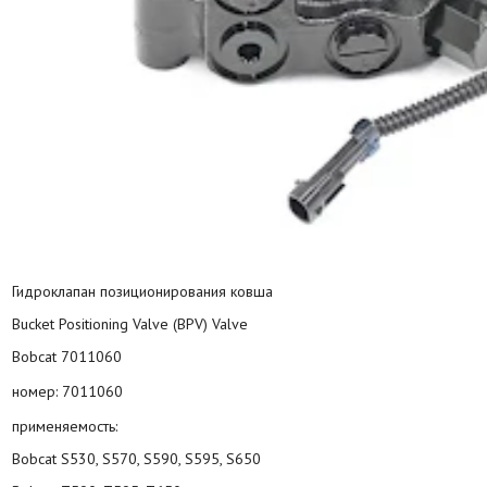
Гидроклапан позиционирования ковша
Bucket Positioning Valve (BPV) Valve
Bobcat 7011060
номер: 7011060
применяемость:
Bobcat S530, S570, S590, S595, S650