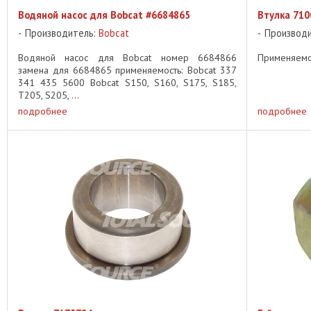
Водяной насос для Bobcat #6684865
Втулка 710
Производитель:
Bobcat
Производ
Водяной насос для Bobcat номер 6684866
Применяемос
замена для 6684865 применяемость: Bobcat 337
341 435 5600 Bobcat S150, S160, S175, S185,
T205, S205, ...
подробнее
подробнее