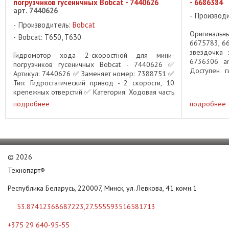
погрузчиков гусеничных Bobcat - 7440626
- 6686384
арт. 7440626
Производ
Производитель:
Bobcat
Оригинальн
Bobcat: T650, T630
6675783, 6
звездочка 
Гидромотор хода 2-скоростной для мини-
6736306 an
погрузчиков гусеничных Bobcat - 7440626 ✅
Доступен 
Артикул: 7440626 ✅ Заменяет номер: 7388751 ✅
6686384 Ном
Тип: Гидростатический привод - 2 скорости, 10
крепежных отверстий ✅ Категория: Ходовая часть
- Гидромоторы ✅ Применяемость: ...
подробнее
подробнее
©
2026
Технопарт®
Республика Беларусь, 220007, Минск, ул. Левкова, 41 комн.1
53.87412368687223,27.555593516581713
+375 29 640-95-55