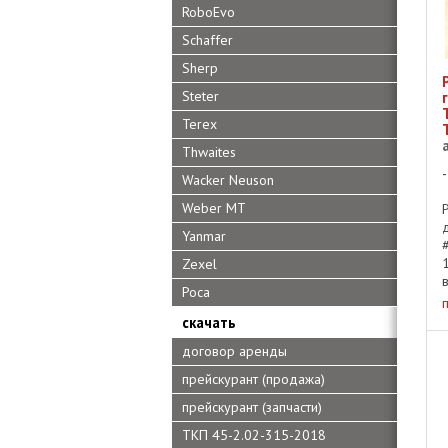
RoboEvo
Schaffer
Sherp
Steter
Terex
Thwaites
Wacker Neuson
Weber MT
Yanmar
Zexel
Роса
скачать
договор аренды
прейскурант (продажа)
прейскурант (запчасти)
ТКП 45-2.02-315-2018