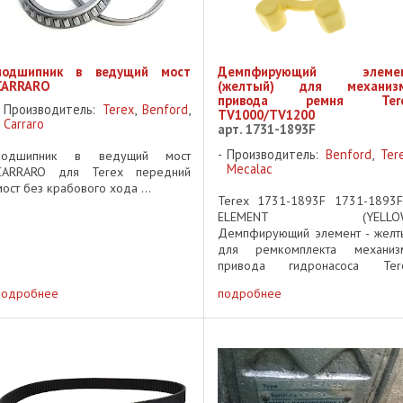
подшипник в ведущий мост
Демпфирующий элеме
CARRARO
(желтый) для механиз
привода ремня Ter
Производитель:
Terex
,
Benford
,
TV1000/TV1200
Carraro
арт. 1731-1893F
Производитель:
Benford
,
Ter
подшипник в ведущий мост
Mecalac
CARRARO для Terex передний
мост без крабового хода ...
Terex 1731-1893F 1731-1893F
ELEMENT (YELLOW
Демпфирующий элемент - желт
для ремкомплекта механиз
привода гидронасоса Ter
TV1200 для ремкомплек
подробнее
подробнее
механизма привода гидронасо
Terex TV1000 part of cust
repair Kit for Ter
TV1000/TV1200 ...