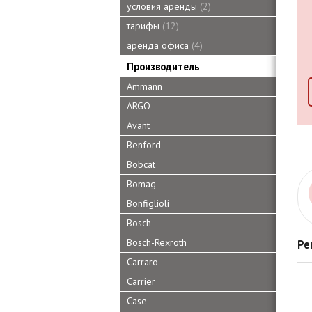
условия аренды
2
тарифы
12
аренда офиса
4
Производитель
Ammann
ARGO
Avant
Benford
Bobcat
Bomag
Bonfiglioli
Bosch
Bosch-Rexroth
Ре
Carraro
Carrier
Case