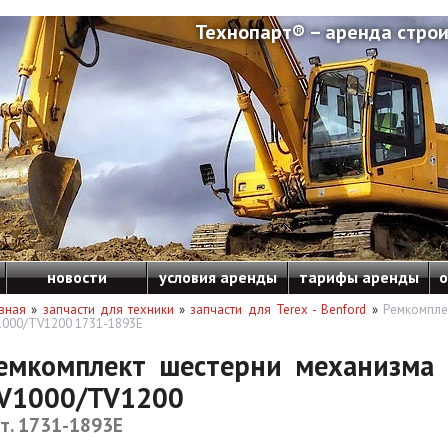
Технопарт® – аренда строи
новости
условия аренды
тарифы аренды
о
вная
»
запчасти для техники
»
запчасти для Terex - Benford
»
Ремкомпле
000/TV1200 1731-1893E
емкомплект шестерни механизма 
V1000/TV1200
т. 1731-1893E