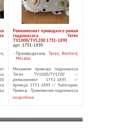
ня
Ремкомплект приводного ремня
x
гидронасоса Terex
TV1000/TV1200 1731-1893
арт. 1731-1893
ex
,
Производитель:
Terex
,
Benford
,
Mecalac
кт
Механизм привода гидронасоса
са
Terex TV1000/TV1200 –
00
ремкомплект 1731-1893 ✅
са
Артикул: 1731-1893 ✅ Категория:
да
Привод - Трансмиссия гидронасоса
ex
✅ Производитель: Terex ✅
подробнее
mp
Применяемость: Виброкатки Terex
..
TV1000, TV1200 Описание:
Оригинальный механизм ...