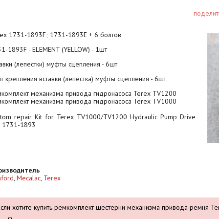
поделит
ex 1731-1893F; 1731-1893E + 6 болтов
1-1893F - ELEMENT (YELLOW) - 1шт
авки (лепестки) муфты сцепления - 6шт
т крепления вставки (лепестка) муфты сцепления - 6шт
мкомплект механизма привода гидронасоса Terex TV1200
мкомплект механизма привода гидронасоса Terex TV1000
tom repair Kit for Terex TV1000/TV1200 Hydraulic Pump Drive
t 1731-1893
оизводитель
ford
,
Mecalac
,
Terex
Если хотите купить ремкомплект шестерни механизма привода ремня T