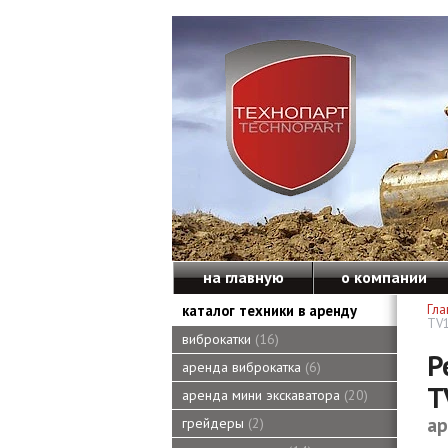
на главную
о компании
каталог техники в аренду
Гла
TV1
виброкатки
16
Р
аренда виброкатка
6
T
аренда мини экскаватора
20
ар
грейдеры
2