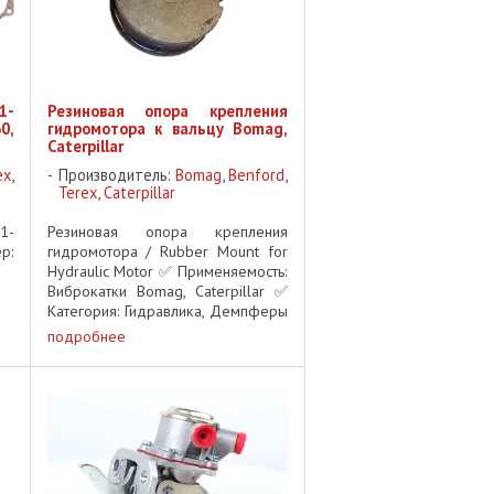
1-
Резиновая опора крепления
0,
гидромотора к вальцу Bomag,
Caterpillar
ex
,
Производитель:
Bomag
,
Benford
,
Terex
,
Caterpillar
1-
Резиновая опора крепления
р:
гидромотора / Rubber Mount for
Hydraulic Motor ✅ Применяемость:
Виброкатки Bomag, Caterpillar ✅
Категория: Гидравлика, Демпферы
и опоры Описание: Резиновая
подробнее
опора предназначена для
крепления гидромотора к вальцу
дорожных ...