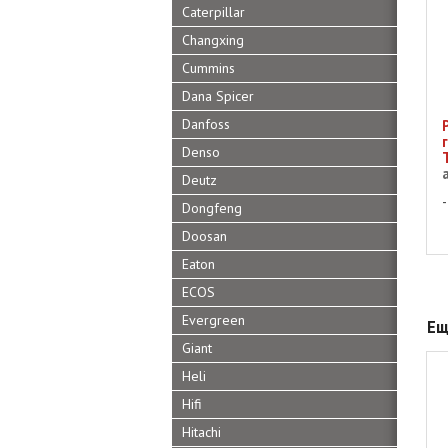
Caterpillar
Changxing
Cummins
Dana Spicer
Danfoss
Denso
Deutz
Dongfeng
Doosan
Eaton
ECOS
Evergreen
Ещ
Giant
Heli
Hifi
Hitachi