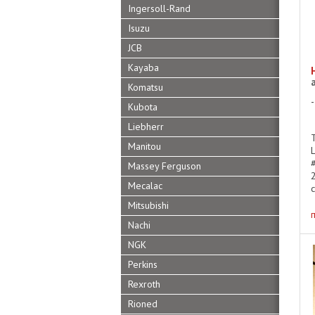
Ingersoll-Rand
Isuzu
JCB
Kayaba
Komatsu
Kubota
Liebherr
Manitou
Massey Ferguson
Mecalac
Mitsubishi
Nachi
NGK
Perkins
Rexroth
Rioned