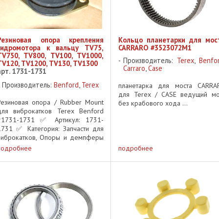
Резиновая опора крепления
Кольцо планетарки для мос
гидромотора к вальцу TV75,
CARRARO #3523072M1
TV750, TV800, TV100, TV1000,
Производитель:
Terex
,
Benfo
TV120, TV1200, TV130, TV1300
Carraro
,
Case
арт. 1731-1731
Производитель:
Benford
,
Terex
планетарка для моста CARRA
для Terex / CASE ведущий мо
Резиновая опора / Rubber Mount
без крабового хода ...
для виброкатков Terex Benford
#1731-1731 ✅ Артикул: 1731-
1731 ✅ Категория: Запчасти для
виброкатков, Опоры и демпферы
✅ Применяемость: Виброкатки
подробнее
подробнее
Terex Benford Описание:
Оригинальная резиновая опора
Terex Benford ...