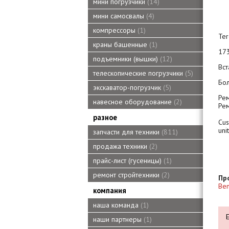
мини погрузчики
14
мини самосвалы
4
компрессоры
1
Ter
краны башенные
1
173
подъемники (вышки)
12
Вст
телескопические погрузчики
5
Бол
экскаватор-погрузчик
5
Ре
навесное оборудование
2
Ре
разное
Cus
uni
запчасти для техники
811
продажа техники
2
прайс-лист (гусеницы)
1
ремонт стройтехники
2
Пр
Ben
компания
наша команда
1
наши партнеры
1