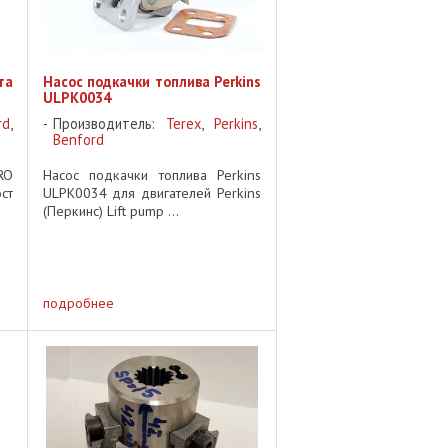
та
Насос подкачки топлива Perkins
ULPK0034
rd
,
Производитель:
Terex
,
Perkins
,
Benford
RO
Насос подкачки топлива Perkins
ст
ULPK0034 для двигателей Perkins
(Перкинс) Lift pump ...
подробнее