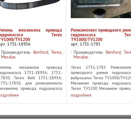
Ремень механизма привода
Ремкомплект приводного рем
гидронасоса Terex
гидронасоса Tere
TV1000/TV1200
TV1000/TV1200
арт. 1731-1893A
арт. 1731-1785
Производитель:
Benford
,
Terex
,
Производитель:
Benford
,
Ter
Mecalac
Mecalac
Ремень механизма привода
Terex 1731-1785 Ремкомпле
гидронасоса 1731-1893A; 1731-
приводного ремня гидронасо
1785G Terex Belt 1731-1893A;
виброкатка Terex TV1000/TV12
1731-1785G для ремкомплекта
Механизм привода гидронасо
механизма привода гидронасоса
Terex TV1200 Механизм приво
Terex TV1200 для ремкомплекта
гидронасоса Terex TV1000 Ter
подробнее
подробнее
механизма привода гидронасоса
TV1000/TV1200 Hydraulic Pu
Terex TV1000 part of custom
Drive Kit 1731-1785 BELT-DRIVE .
epair Kit for Terex ...