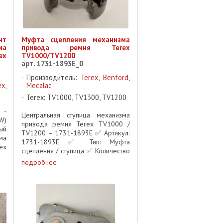
нт
Муфта сцепления механизма
ма
привода ремня Terex
ex
TV1000/TV1200
арт. 1731-1893E_0
Производитель:
Terex
,
Benford
,
ex
,
Mecalac
Terex: TV1000, TV1300, TV1200
 -
Центральная ступица механизма
)
привода ремня Terex TV1000 /
ый
TV1200 – 1731-1893E ✅ Артикул:
ма
1731-1893E ✅ Тип: Муфта
ex
сцепления / ступица ✅ Количество
та
шлицов: 15 ✅ Высота: 42 мм ✅
подробнее
са
Код: CB-F-098 ✅ Совместимость:
om
Terex TV1000, Terex TV1200
ex
Комплектация ...