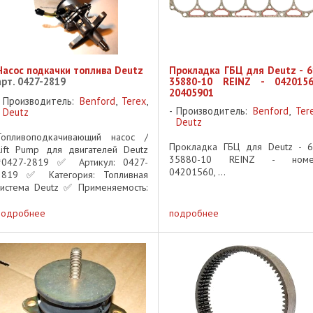
Насос подкачки топлива Deutz
Прокладка ГБЦ для Deutz - 6
арт. 0427-2819
35880-10 REINZ - 0420156
20405901
Производитель:
Benford
,
Terex
,
Производитель:
Benford
,
Ter
Deutz
Deutz
Топливоподкачивающий насос /
Прокладка ГБЦ для Deutz - 6
Lift Pump для двигателей Deutz
35880-10 REINZ - номе
#0427-2819 ✅ Артикул: 0427-
04201560, ...
2819 ✅ Категория: Топливная
система Deutz ✅ Применяемость:
Дизельные двигатели Deutz
Описание: Оригинальный
подробнее
подробнее
топливоподкачивающий насос
Deutz #0427-2819 ...