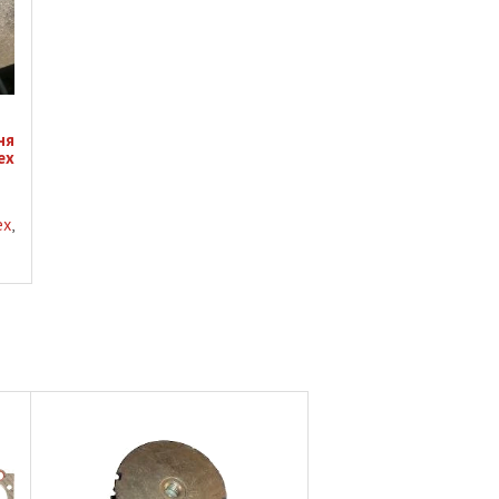
ня
x
ex
,