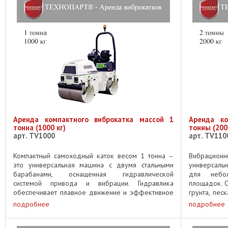
Аренда компактного виброкатка массой 1
Аренда ко
тонна (1000 кг)
тонны (200
арт. TV1000
арт. TV110
Компактный самоходный каток весом 1 тонна –
Вибрацион
это универсальная машина с двумя стальными
универсаль
барабанами, оснащенная гидравлической
для небо
системой привода и вибрации. Гидравлика
площадок. О
обеспечивает плавное движение и эффективное
грунта, пес
уплотнение, работая одновременно на двух ...
может испол
подробнее
подробнее