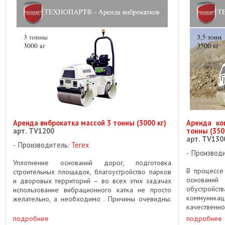
Аренда виброкатка массой 3 тонны (3000 кг)
Аренда ко
арт. TV1200
тонны (350
арт. TV130
Производитель:
Terex
Производ
Уплотнение оснований дорог, подготовка
В процессе
строительных площадок, благоустройство парков
оснований
и дворовых территорий – во всех этих задачах
обустройст
использование вибрационного катка не просто
коммуник
желательно, а необходимо . Причины очевидны:
качественно
✔️ Максимальная эффективность ...
этих задач 
подробнее
подробнее