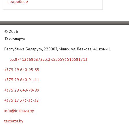
оснований и фундаментов из несвязанных ...
подробнее
©
2026
Технопарт®
Республика Беларусь, 220007, Минск, ул. Левкова, 41 комн.1
53.87412368687223,27.555593516581713
+375 29 640-95-55
+375 29 640-91-11
+375 29 649-79-99
+375 17 373-33-32
info@texbaza.by
texbaza.by