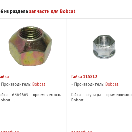
ё из раздела
запчасти для Bobcat
Гайка
Гайка 115812
Производитель:
Bobcat
Производитель:
Bobcat
Гайка 6564669 приемняемость-
Гайка ступицы применяемост
obcat ...
Bobcat ...
подробнее
подробнее