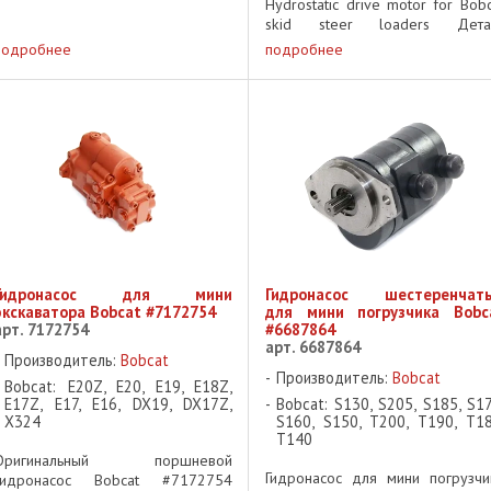
ходовой звездочки ...
Hydrostatic drive motor for Bobc
skid steer loaders Дета
заменена новой деталью
подробнее
подробнее
номером #6682034 Детали мог
различаться в зависимости 
серийного номера ...
Гидронасос для мини
Гидронасос шестеренчат
экскаватора Bobcat #7172754
для мини погрузчика Bobc
арт. 7172754
#6687864
арт. 6687864
Производитель:
Bobcat
Производитель:
Bobcat
Bobcat: E20Z, E20, E19, E18Z,
E17Z, E17, E16, DX19, DX17Z,
Bobcat: S130, S205, S185, S17
X324
S160, S150, T200, T190, T18
T140
Оригинальный поршневой
Гидронасос для мини погрузчи
гидронасос Bobcat #7172754