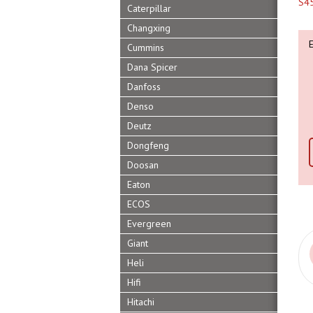
S4
Caterpillar
Changxing
Cummins
Dana Spicer
Danfoss
Denso
Deutz
Dongfeng
Doosan
Eaton
ECOS
Evergreen
Giant
Heli
Hifi
Hitachi