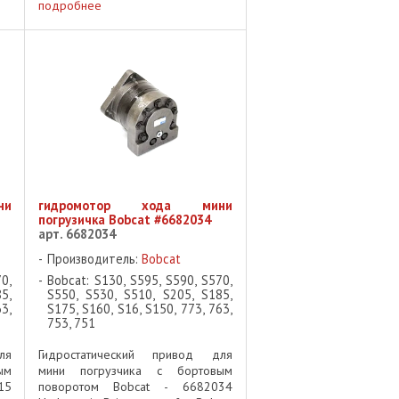
 ✅
привод - 2 скорости, 10
подробнее
 -
крепежных отверстий ✅
ь:
Категория: Ходовая часть -
Гидромоторы ✅ Применяемость: ...
ни
гидромотор хода мини
погрузичка Bobcat #6682034
арт. 6682034
Производитель:
Bobcat
0,
Bobcat: S130, S595, S590, S570,
5,
S550, S530, S510, S205, S185,
3,
S175, S160, S16, S150, 773, 763,
753, 751
ля
Гидростатический привод для
ым
мини погрузчика с бортовым
15
поворотом Bobcat - 6682034