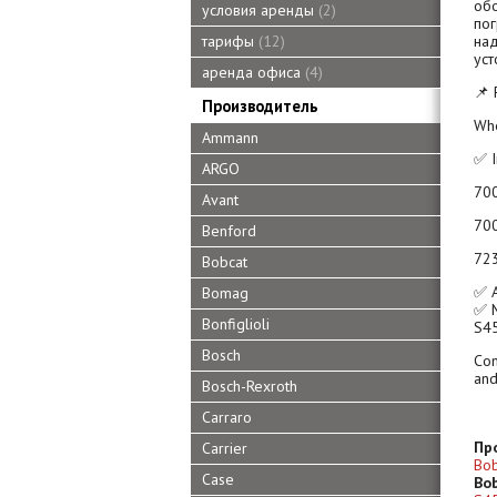
об
условия аренды
2
по
на
тарифы
12
уст
аренда офиса
4
📌 
Производитель
Whe
Ammann
✅ I
ARGO
700
Avant
700
Benford
723
Bobcat
✅ A
Bomag
✅ M
Bonfiglioli
S45
Bosch
Com
and
Bosch-Rexroth
Carraro
Пр
Carrier
Bob
Case
Bo