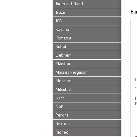
Ingersoll-Rand
Ещ
Isuzu
JCB
Kayaba
Komatsu
Kubota
Liebherr
Manitou
Massey Ferguson
Mecalac
Mitsubishi
Nachi
B
NGK
Perkins
Rexroth
Rioned