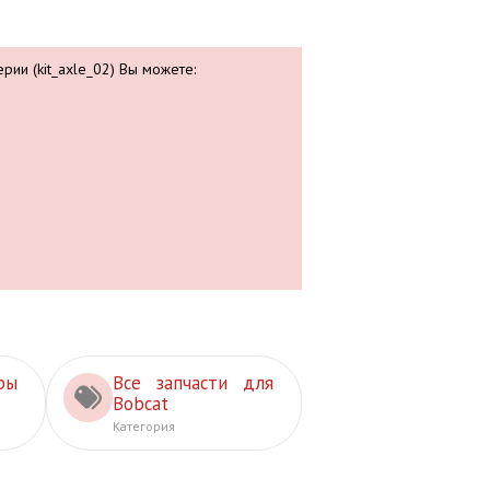
рии (kit_axle_02) Вы можете:
ры
Все запчасти для
Bobcat
Категория