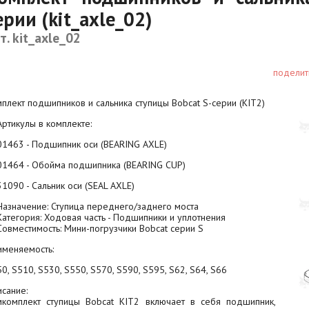
ерии (kit_axle_02)
т. kit_axle_02
поделит
плект подшипников и сальника ступицы Bobcat S-серии (KIT2)
ртикулы в комплекте:
1463 - Подшипник оси (BEARING AXLE)
01464 - Обойма подшипника (BEARING CUP)
1090 - Сальник оси (SEAL AXLE)
азначение: Ступица переднего/заднего моста
атегория: Ходовая часть - Подшипники и уплотнения
овместимость: Мини-погрузчики Bobcat серии S
именяемость:
0, S510, S530, S550, S570, S590, S595, S62, S64, S66
сание:
мкомплект ступицы Bobcat KIT2 включает в себя подшипник,