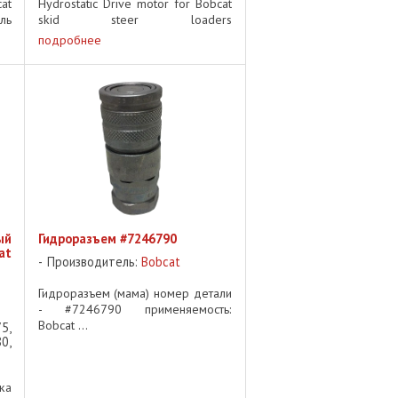
at
Hydrostatic Drive motor for Bobcat
ль
skid steer loaders
 с
Односкоростной, правая и левая
подробнее
ут
сторона, 9-болтовой, радиально-
от
поршневой гидростатический
приводной двигатель ...
ый
Гидроразъем #7246790
at
Производитель:
Bobcat
Гидроразъем (мама) номер детали
- #7246790 применяемость:
Bobcat ...
5,
0,
ка