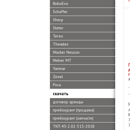
RoboEvo
Schaffer
Sherp
Steter
Terex
Thwaites
Wacker Neuson
Weber MT
Yanmar
Zexel
Роса
скачать
договор аренды
прейскурант (продажа)
прейскурант (запчасти)
ТКП 45-2.02-315-2018