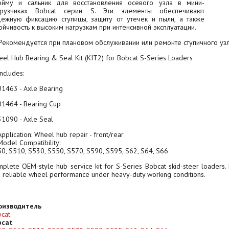
ойму и сальник для восстановления осевого узла в мини-
грузчиках Bobcat серии S. Эти элементы обеспечивают
дежную фиксацию ступицы, защиту от утечек и пыли, а также
ойчивость к высоким нагрузкам при интенсивной эксплуатации.
Рекомендуется при плановом обслуживании или ремонте ступичного узл
el Hub Bearing & Seal Kit (KIT2) for Bobcat S-Series Loaders
ncludes:
1463 - Axle Bearing
1464 - Bearing Cup
1090 - Axle Seal
pplication: Wheel hub repair - front/rear
odel Compatibility:
0, S510, S530, S550, S570, S590, S595, S62, S64, S66
plete OEM-style hub service kit for S-Series Bobcat skid-steer loaders. E
 reliable wheel performance under heavy-duty working conditions.
оизводитель
cat
bcat