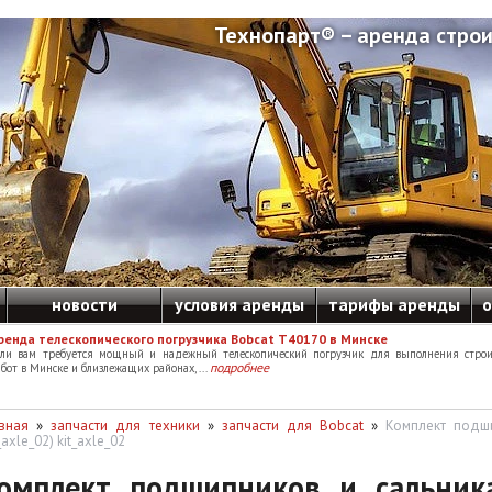
Технопарт® – аренда строи
новости
условия аренды
тарифы аренды
о
ренда телескопического погрузчика Bobcat T40170 в Минске
сли вам требуется мощный и надежный телескопический погрузчик для выполнения строи
подробнее
бот в Минске и близлежащих районах, ...
вная
»
запчасти для техники
»
запчасти для Bobcat
»
Комплект подши
t_axle_02) kit_axle_02
омплект подшипников и сальник