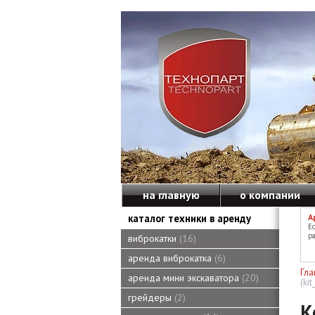
на главную
о компании
каталог техники в аренду
А
Е
ра
виброкатки
16
аренда виброкатка
6
Гла
аренда мини экскаватора
20
(ki
грейдеры
2
К