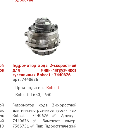
ой
Гидромотор хода 2-скоростной
ов
для мини-погрузчиков
гусеничных Bobcat - 7440626
арт. 7440626
Производитель:
Bobcat
Bobcat: T650, T630
ой
Гидромотор хода 2-скоростной
ых
для мини-погрузчиков гусеничных
л:
Bobcat - 7440626 ✅ Артикул:
ий
7440626 ✅ Заменяет номер:
10
7388751 ✅ Тип: Гидростатический