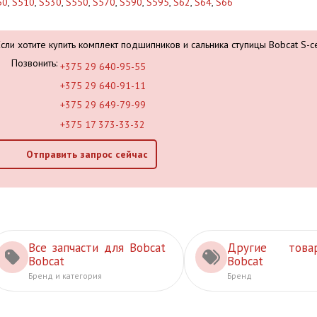
50
,
S510
,
S530
,
S550
,
S570
,
S590
,
S595
,
S62
,
S64
,
S66
Если хотите купить комплект подшипников и сальника ступицы Bobcat S-се
Позвонить:
+375 29 640-95-55
+375 29 640-91-11
+375 29 649-79-99
+375 17 373-33-32
Отправить запрос сейчас
Все запчасти для Bobcat
Другие това
Bobcat
Bobcat
Бренд и категория
Бренд