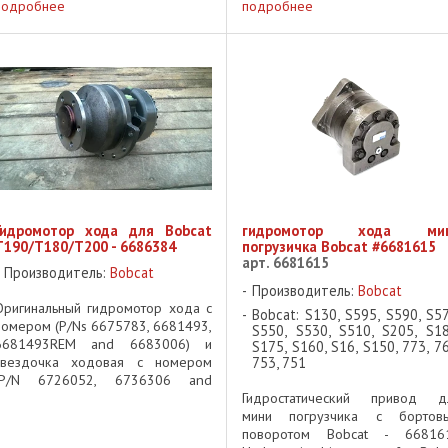
привод - 2 скорости, 10
крепежных отверстий
подробнее
подробнее
крепежных отверстий ✅
Категория: Ходовая часть
Категория: Ходовая часть -
Гидромоторы ✅ Применяемост
Гидромоторы ✅ Применяемость: ...
Мини-погрузчики гусеничные ...
Гидромотор хода для Bobcat
гидромотор хода ми
T190/T180/T200 - 6686384
погрузичка Bobcat #6681615
арт. 6681615
Производитель:
Bobcat
Производитель:
Bobcat
Оригинальный гидромотор хода с
Bobcat: S130, S595, S590, S57
номером (P/Ns 6675783, 6681493,
S550, S530, S510, S205, S18
6681493REM and 6683006) и
S175, S160, S16, S150, 773, 76
звездочка ходовая с номером
753, 751
(P/N 6726052, 6736306 and
6736308) уже не поставляются.
Гидростатический привод д
Доступен гидромтор хода с
мини погрузчика с бортов
номером детали 6686384 Номер
поворотом Bobcat - 66816