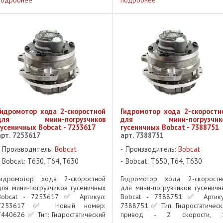
Гидромотор хода 2-скоростной
Гидромотор хода 2-скоростн
для мини-погрузчиков
для мини-погрузчик
гусеничных Bobcat - 7253617
гусеничных Bobcat - 7388751
арт. 7253617
арт. 7388751
Производитель:
Bobcat
Производитель:
Bobcat
Bobcat: T650, T64, T630
Bobcat: T650, T64, T630
Гидромотор хода 2-скоростной
Гидромотор хода 2-скоростн
для мини-погрузчиков гусеничных
для мини-погрузчиков гусеничн
Bobcat - 7253617 ✅ Артикул:
Bobcat - 7388751 ✅ Артику
7253617 ✅ Новый номер:
7388751 ✅ Тип: Гидростатическ
7440626 ✅ Тип: Гидростатический
привод - 2 скорости, 