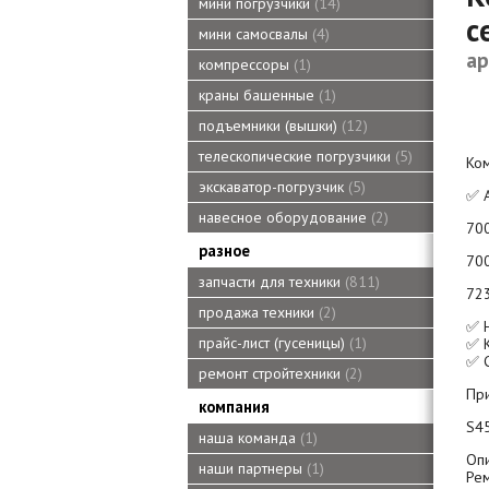
мини погрузчики
14
с
мини самосвалы
4
ар
компрессоры
1
краны башенные
1
подъемники (вышки)
12
телескопические погрузчики
5
Ком
экскаватор-погрузчик
5
✅ А
навесное оборудование
2
700
разное
70
запчасти для техники
811
723
продажа техники
2
✅ Н
прайс-лист (гусеницы)
1
✅ К
✅ С
ремонт стройтехники
2
Пр
компания
S45
наша команда
1
Опи
наши партнеры
1
Ре