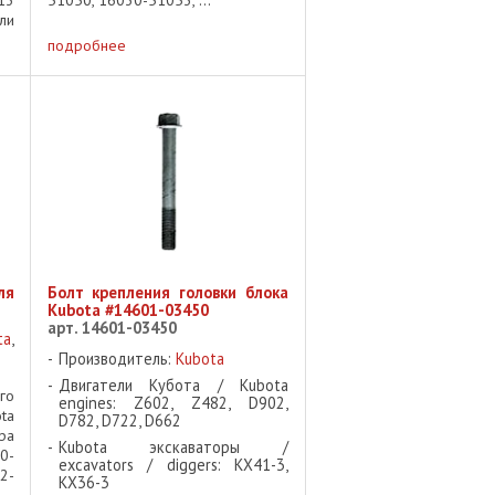
ли
2-
подробнее
 В
05
1-
ля
Болт крепления головки блока
Kubota #14601-03450
арт. 14601-03450
ta
,
Производитель:
Kubota
Двигатели Кубота / Kubota
го
engines: Z602, Z482, D902,
ta
D782, D722, D662
ра
Kubota экскаваторы /
0-
excavators / diggers: KX41-3,
2-
KX36-3