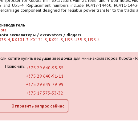
ve sprocket for Kubota mini excavators with 21 teeth and 9 bolt holes. 
5 and U35-4. Replacement numbers include RC417-14430, RC411-1443
ercarriage component designed for reliable power transfer to the tracks an
оизводитель
ota
ota экскаваторы / excavators / diggers
033-4
,
KX101-3
,
KX121-3
,
KX91-3
,
U35
,
U35-3
,
U35-4
Если хотите купить ведущая звездочка для мини-экскаваторов Kubota -
Позвонить:
+375 29 640-95-55
+375 29 640-91-11
+375 29 649-79-99
+375 17 373-33-32
Отправить запрос сейчас