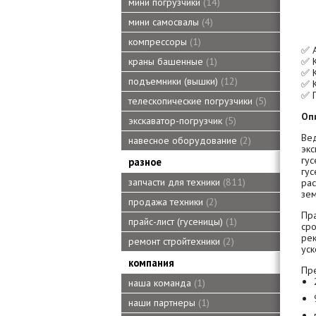
мини погрузчики
14
мини самосвалы
4
компрессоры
1
✅
А
✅
краны башенные
1
✅
подъемники (вышки)
12
✅
✅
телескопические погрузчики
5
Оп
экскаватор-погрузчик
5
Ве
навесное оборудование
2
эк
гу
разное
гу
запчасти для техники
811
ра
зем
продажа техники
2
Пр
прайс-лист (гусеницы)
1
ср
ре
ремонт стройтехники
2
уск
компания
Пр
наша команда
1
наши партнеры
1