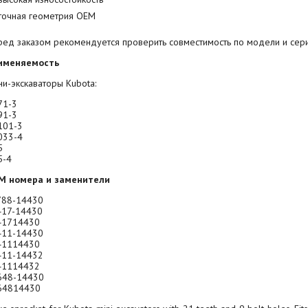
точная геометрия OEM
ред заказом рекомендуется проверить совместимость по модели и се
именяемость
и-экскаваторы Kubota:
71-3
91-3
101-3
033-4
5
5-4
M номера и заменители
788-14430
417-14430
41714430
411-14430
41114430
411-14432
41114432
648-14430
64814430