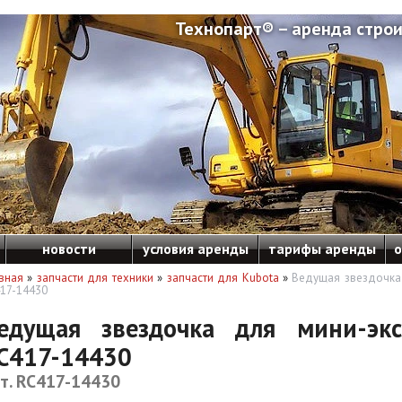
Технопарт® – аренда строи
новости
условия аренды
тарифы аренды
о
вная
»
запчасти для техники
»
запчасти для Kubota
»
Ведущая звездочка 
17-14430
едущая звездочка для мини-экс
C417-14430
т. RC417-14430