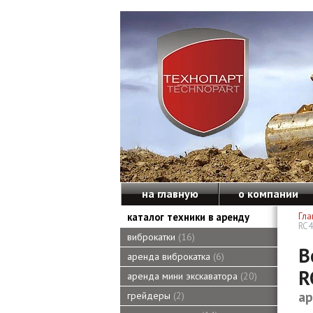
на главную
о компании
каталог техники в аренду
Гла
RC4
виброкатки
16
В
аренда виброкатка
6
R
аренда мини экскаватора
20
ар
грейдеры
2