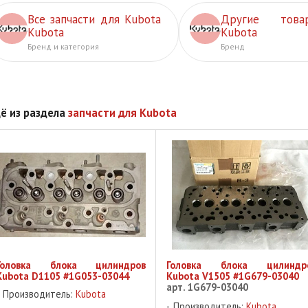
Все запчасти для Kubota
Другие това
Kubota
Kubota
Бренд и категория
Бренд
ё из раздела
запчасти для Kubota
Головка блока цилиндров
Головка блока цилиндр
Kubota D1105 #1G053-03044
Kubota V1505 #1G679-03040
арт. 1G679-03040
Производитель:
Kubota
Производитель:
Kubota