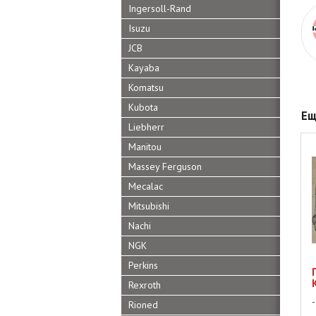
Ingersoll-Rand
Isuzu
JCB
Kayaba
Komatsu
Kubota
Ещ
Liebherr
Manitou
Massey Ferguson
Mecalac
Mitsubishi
Nachi
NGK
Perkins
Rexroth
Rioned