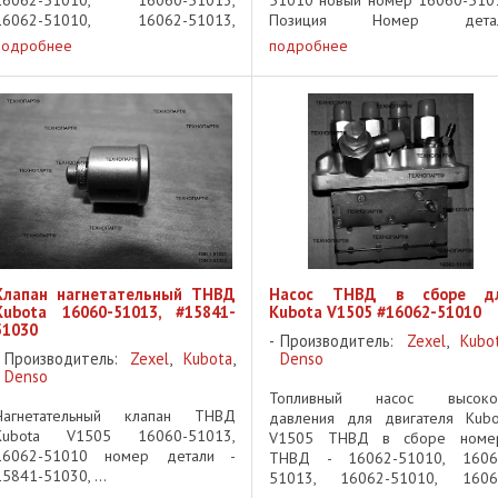
16062-51010, 16062-51013,
Позиция Номер дета
16054-51010 диагностика ТНВД
Наименование к-во 010 1606
подробнее
подробнее
Kubota V1505 регулировка
51010, 16060-51013 ТНВД
топливного насоса V1505 замена
СБОРЕ 1 020 16030-51
плунжерных пар Kubota V1505 ...
ПЛУНЖЕРНАЯ ПАРА 4 030 1584
5103 ...
Клапан нагнетательный ТНВД
Насос ТНВД в сборе д
Kubota 16060-51013, #15841-
Kubota V1505 #16062-51010
51030
Производитель:
Zexel
,
Kubo
Производитель:
Zexel
,
Kubota
,
Denso
Denso
Топливный насос высоко
Нагнетательный клапан ТНВД
давления для двигателя Kubo
Kubota V1505 16060-51013,
V1505 ТНВД в сборе номе
16062-51010 номер детали -
ТНВД - 16062-51010, 1606
15841-51030, ...
51013, 16062-51010, 1606