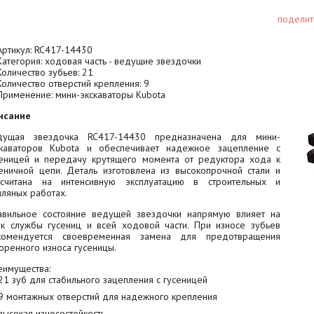
поделит
ртикул: RC417-14430
Категория
:
ходовая
часть
-
ведущие
звездочки
Количество
зубьев
: 21
Количество
отверстий
крепления
: 9
Применение
:
мини
-
экскаваторы
Kubota
исание
дущая звездочка RC417-14430 предназначена для мини-
скаваторов Kubota и обеспечивает надежное зацепление с
сеницей и передачу крутящего момента от редуктора хода к
сеничной цепи. Деталь изготовлена из высокопрочной стали и
ссчитана на интенсивную эксплуатацию в строительных и
ляных работах.
авильное состояние ведущей звездочки напрямую влияет на
ок службы гусениц и всей ходовой части. При износе зубьев
комендуется своевременная замена для предотвращения
оренного износа гусеницы.
еимущества:
21 зуб для стабильного зацепления с гусеницей
9 монтажных отверстий для надежного крепления
высокая износостойкость