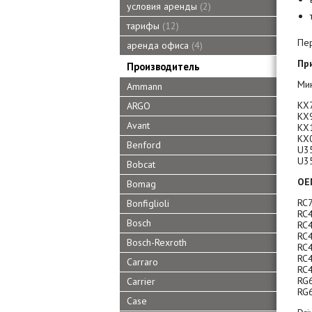
условия аренды
2
тарифы
12
Пе
аренда офиса
4
Пр
Производитель
Мин
Ammann
KX
ARGO
KX
Avant
KX
KX
Benford
U3
U3
Bobcat
OE
Bomag
RC
Bonfiglioli
RC
Bosch
RC
RC
Bosch-Rexroth
RC
RC
Carraro
RC
RG
Carrier
RG
Case