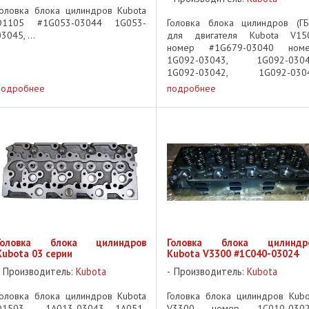
Головка блока цилиндров Kubota
D1105 #1G053-03044 1G053-
Головка блока цилиндров (ГБ
3045, ...
для двигателя Kubota V15
номер #1G679-03040 номе
1G092-03043, 1G092-0304
1G092-03042, 1G092-030
применяемость: Kubota V15
подробнее
подробнее
Kubota V1505 Cylinder ...
Головка блока цилиндров
Головка блока цилиндр
Kubota 03 серии
Kubota V3300 #1C040-03024
Производитель:
Kubota
Производитель:
Kubota
Головка блока цилиндров Kubota
Головка блока цилиндров Kubo
D1503 - 1A013-03043, 1A051-
V3300 номер 1C010-0302