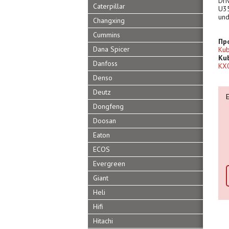
Dri
Caterpillar
U3
und
Changxing
Cummins
Пр
Dana Spicer
Kub
Kub
Danfoss
KX
Denso
Deutz
Dongfeng
Doosan
Eaton
ECOS
Evergreen
Giant
Heli
Hifi
Hitachi