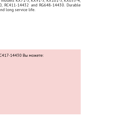
Fits models KX71-3, KX91-3, KX101-3, KX033-4,
0, RC411-14432 and RG648-14430. Durable
d long service life.
 RC417-14430 Вы можете: