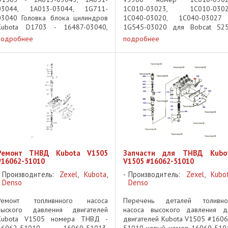
03044, 1A013-03044, 1G711-
1C010-03023, 1C010-0302
03040 Головка блока цилиндров
1C040-03020, 1C040-03027
Kubota D1703 - 16487-03040,
1G545-03020 для Bobcat S25
16487-03045, 16487-03047,
S300, S330, T250, ...
подробнее
подробнее
1A033-03042, 1A033-03043
Головка блока цилиндров Kubota
V2003T - 1E013-03043, ...
Ремонт ТНВД Kubota V1505
Запчасти для ТНВД Kubo
#16062-51010
V1505 #16062-51010
Производитель:
Zexel
,
Kubota
,
Производитель:
Zexel
,
Kubo
Denso
Denso
Ремонт топливнного насоса
Перечень деталей толивно
выского давления двигателей
насоса высокого давления д
Kubota V1505 номера ТНВД -
двигателей Kubota V1505 #1606
16062-51010, 16060-51013,
51010 новый номер 16060-510