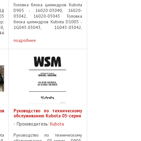
Головка блока цилиндров Kubota
Ц)
D905 - 16020-03040, 16020-
05
03042, 16020-03043 Головка
р:
блока цилиндров Kubota D1005 -
0,
1G043-03043, 1G043-03042,
44
1G043-03040 Головка блока
05
цилиндров Kubota D1105 - 1G053-
подробнее
03040, 1G053-03045, 1G053-
03044 Головка блока ...
ов
Руководство по техническому
обслуживанию Kubota 05-серии
Производитель:
Kubota
ta
Руководство по техническому
0,
обслуживанию 05-серии D905,