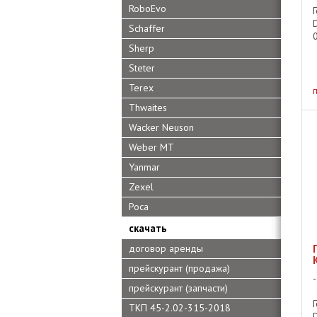
RoboEvo
Schaffer
0
Sherp
Steter
Terex
Thwaites
Wacker Neuson
Weber MT
Yanmar
Zexel
Роса
скачать
договор аренды
прейскурант (продажа)
прейскурант (запчасти)
ТКП 45-2.02-315-2018