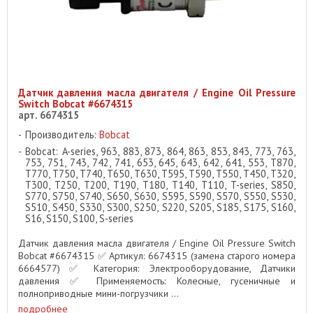
Датчик давления масла двигателя / Engine Oil Pressure
Switch Bobcat #6674315
арт. 6674315
Производитель:
Bobcat
Bobcat: A-series, 963, 883, 873, 864, 863, 853, 843, 773, 763,
753, 751, 743, 742, 741, 653, 645, 643, 642, 641, 553, T870,
T770, T750, T740, T650, T630, T595, T590, T550, T450, T320,
T300, T250, T200, T190, T180, T140, T110, T-series, S850,
S770, S750, S740, S650, S630, S595, S590, S570, S550, S530,
S510, S450, S330, S300, S250, S220, S205, S185, S175, S160,
S16, S150, S100, S-series
Датчик давления масла двигателя / Engine Oil Pressure Switch
Bobcat #6674315 ✅ Артикул: 6674315 (замена старого номера
6664577) ✅ Категория: Электрооборудование, Датчики
давления ✅ Применяемость: Колесные, гусеничные и
полноприводные мини-погрузчики ...
подробнее