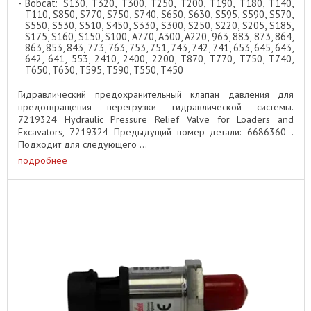
Bobcat: S130, T320, T300, T250, T200, T190, T180, T140,
T110, S850, S770, S750, S740, S650, S630, S595, S590, S570,
S550, S530, S510, S450, S330, S300, S250, S220, S205, S185,
S175, S160, S150, S100, A770, A300, A220, 963, 883, 873, 864,
863, 853, 843, 773, 763, 753, 751, 743, 742, 741, 653, 645, 643,
642, 641, 553, 2410, 2400, 2200, T870, T770, T750, T740,
T650, T630, T595, T590, T550, T450
Гидравлический предохранительный клапан давления для
предотвращения перегрузки гидравлической системы.
7219324 Hydraulic Pressure Relief Valve for Loaders and
Excavators, 7219324 Предыдущий номер детали: 6686360 .
Подходит для следующего ...
подробнее