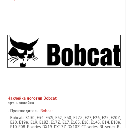
Наклейка логотип Bobcat
арт. наклейка
Производитель:
Bobcat
Bobcat: S130, E34, E32i, E32, E30, E27Z, E27, E26, E25, E20Z,
E20, E19e, E19, E18Z, E17Z, E17, E165, E16, E145, E14, E10e,
E10, E08, E-series, DX19, DX17Z, DX10Z, CT-series, BL-series, B-