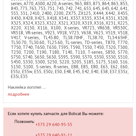
series, A770, A300, A220, A-series, 963, 883, 873, 864, 863, 853,
843, 773, 763, 753, 751, 743, 742, 741, 653, 645, 643, 642, 641,
553, 331, 2410, 2400, 2200, ZX75, ZX125, X444, X442, X435,
X430, X428, X425, X418, X341, X337, X335, X334, X331, X328,
X325, X324, X323, X322, X321, X320, X319, X316, X231, X225,
X220, X130, X116, X100, X-series, VR723, VR638, VR530C,
VR518, VR-series, V923, V918, V723, V638, V623, V519, V518,
V417, V-series, TL43.80, TL38.70HF, TL38.70, TL34.65HF,
TL30.70, TL30.60, TL25.60, TL-series, TD-series, T870, T770,
T750, T740, T650, T630, T595, T590, T550, T450, T320, T300,
T250, T200, T190, T180, T140, T110, T-series, S850, S770,
S750, S740, S650, S630, S595, S590, S570, S550, S530, S510,
S450, S330, S300, S250, S220, S205, S185, S175, S160, S16,
S150, S100, S-series, R-series, E88, E85, E80, E63, E62, E60,
E55z, E55w, E55, E50z, E50, E48, E45, E42, E40, E38, E37, E35z,
E35i, E35
Наклейка логотип ...
подробнее
Если хотите купить запчасти для Bobcat Вы можете:
Позвонить:
+375 29 640-95-55
+375 29 640-91-11