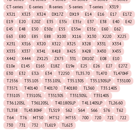
CT-series
E-series
R-series
S-series
T-series
X319
X321
X323
X324
DX17Z
DX19
E14
E16
E17
E17Z
E19
E20
E20Z
E35
E35i
E35z
E37
E38
E40
E42
E45
E48
E50
E50z
E55
E55w
E55z
E60
E62
E63
E80
E85
E88
X100
X116
X130
X220
X225
X231
X316
X320
X322
X325
X328
X331
X334
X335
X337
X341
X418
X425
X428
X430
X435
X442
X444
ZX125
ZX75
331
DX10Z
E08
E10
E10e
E145
E165
E18Z
E19e
E25
E26
E27
E27Z
E30
E32
E32i
E34
T2250
TL35.70
TL470
TL470HF
T2556
T35.105
T35.105L
T35.130S
T35.130SLP
T35100
T3571
T40140
T40170
T40180
TL360
T35.140S
T35105
T35105L
T35130S
T35130SL
T35140S
T36.120SL
T36120SL
T40.180SLP
T41.140SLP
TL26.60
TL358
TL43.80HF
TL519
S62
S64
S66
S76
T62
T64
T76
MT50
MT52
MT55
700
720
721
722
730
731
732
TL619
TL623