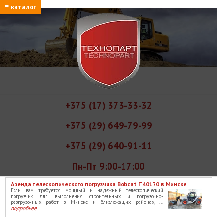
≡ каталог
+375 (17) 373-33-32
+375 (29) 649-79-99
+375 (29) 640-91-11
Пн-Пт 9:00-17:00
Аренда телескопического погрузчика Bobcat T40170 в Минске
Если вам требуется мощный и надежный телескопический
погрузчик для выполнения строительных и погрузочно-
разгрузочных работ в Минске и близлежащих районах, ...
подробнее