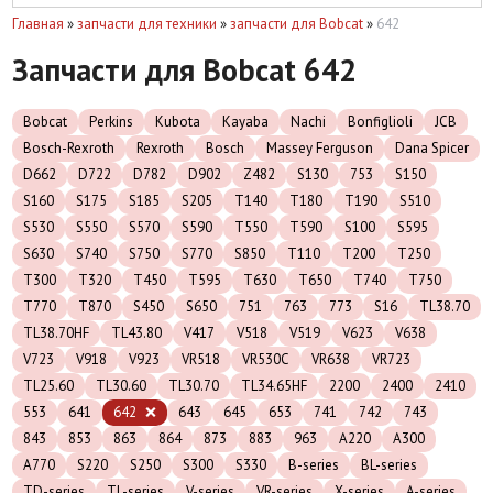
Главная
»
запчасти для техники
»
запчасти для Bobcat
»
642
Запчасти для Bobcat 642
Bobcat
Perkins
Kubota
Kayaba
Nachi
Bonfiglioli
JCB
Bosch-Rexroth
Rexroth
Bosch
Massey Ferguson
Dana Spicer
D662
D722
D782
D902
Z482
S130
753
S150
S160
S175
S185
S205
T140
T180
T190
S510
S530
S550
S570
S590
T550
T590
S100
S595
S630
S740
S750
S770
S850
T110
T200
T250
T300
T320
T450
T595
T630
T650
T740
T750
T770
T870
S450
S650
751
763
773
S16
TL38.70
TL38.70HF
TL43.80
V417
V518
V519
V623
V638
V723
V918
V923
VR518
VR530C
VR638
VR723
TL25.60
TL30.60
TL30.70
TL34.65HF
2200
2400
2410
553
641
642
643
645
653
741
742
743
843
853
863
864
873
883
963
A220
A300
A770
S220
S250
S300
S330
B-series
BL-series
TD-series
TL-series
V-series
VR-series
X-series
A-series