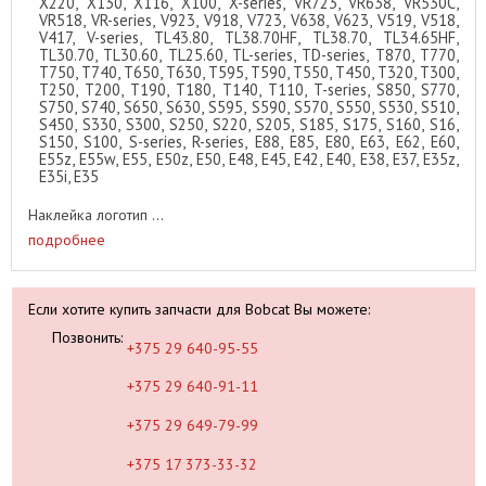
X220, X130, X116, X100, X-series, VR723, VR638, VR530C,
VR518, VR-series, V923, V918, V723, V638, V623, V519, V518,
V417, V-series, TL43.80, TL38.70HF, TL38.70, TL34.65HF,
TL30.70, TL30.60, TL25.60, TL-series, TD-series, T870, T770,
T750, T740, T650, T630, T595, T590, T550, T450, T320, T300,
T250, T200, T190, T180, T140, T110, T-series, S850, S770,
S750, S740, S650, S630, S595, S590, S570, S550, S530, S510,
S450, S330, S300, S250, S220, S205, S185, S175, S160, S16,
S150, S100, S-series, R-series, E88, E85, E80, E63, E62, E60,
E55z, E55w, E55, E50z, E50, E48, E45, E42, E40, E38, E37, E35z,
E35i, E35
Наклейка логотип ...
подробнее
Если хотите купить запчасти для Bobcat Вы можете:
Позвонить:
+375 29 640-95-55
+375 29 640-91-11
+375 29 649-79-99
+375 17 373-33-32