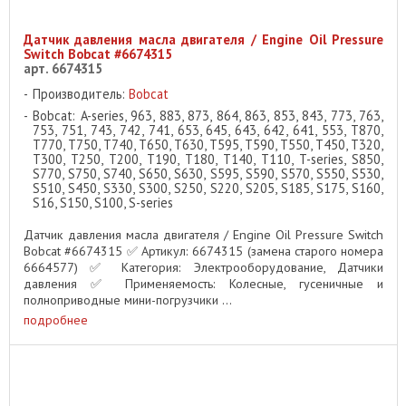
Датчик давления масла двигателя / Engine Oil Pressure
Switch Bobcat #6674315
арт. 6674315
Производитель:
Bobcat
Bobcat: A-series, 963, 883, 873, 864, 863, 853, 843, 773, 763,
753, 751, 743, 742, 741, 653, 645, 643, 642, 641, 553, T870,
T770, T750, T740, T650, T630, T595, T590, T550, T450, T320,
T300, T250, T200, T190, T180, T140, T110, T-series, S850,
S770, S750, S740, S650, S630, S595, S590, S570, S550, S530,
S510, S450, S330, S300, S250, S220, S205, S185, S175, S160,
S16, S150, S100, S-series
Датчик давления масла двигателя / Engine Oil Pressure Switch
Bobcat #6674315 ✅ Артикул: 6674315 (замена старого номера
6664577) ✅ Категория: Электрооборудование, Датчики
давления ✅ Применяемость: Колесные, гусеничные и
полноприводные мини-погрузчики ...
подробнее