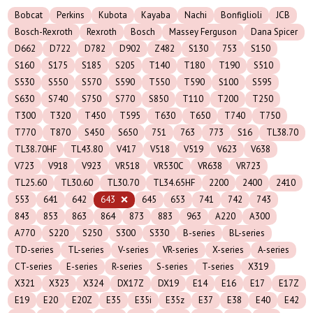
Bobcat
Perkins
Kubota
Kayaba
Nachi
Bonfiglioli
JCB
Bosch-Rexroth
Rexroth
Bosch
Massey Ferguson
Dana Spicer
D662
D722
D782
D902
Z482
S130
753
S150
S160
S175
S185
S205
T140
T180
T190
S510
S530
S550
S570
S590
T550
T590
S100
S595
S630
S740
S750
S770
S850
T110
T200
T250
T300
T320
T450
T595
T630
T650
T740
T750
T770
T870
S450
S650
751
763
773
S16
TL38.70
TL38.70HF
TL43.80
V417
V518
V519
V623
V638
V723
V918
V923
VR518
VR530C
VR638
VR723
TL25.60
TL30.60
TL30.70
TL34.65HF
2200
2400
2410
553
641
642
643
645
653
741
742
743
843
853
863
864
873
883
963
A220
A300
A770
S220
S250
S300
S330
B-series
BL-series
TD-series
TL-series
V-series
VR-series
X-series
A-series
CT-series
E-series
R-series
S-series
T-series
X319
X321
X323
X324
DX17Z
DX19
E14
E16
E17
E17Z
E19
E20
E20Z
E35
E35i
E35z
E37
E38
E40
E42