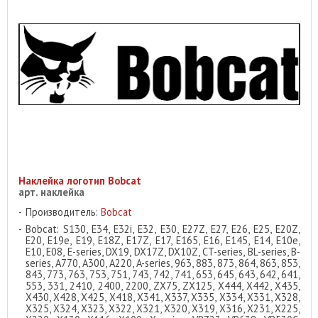
Наклейка логотип Bobcat
арт. наклейка
Производитель:
Bobcat
Bobcat: S130, E34, E32i, E32, E30, E27Z, E27, E26, E25, E20Z,
E20, E19e, E19, E18Z, E17Z, E17, E165, E16, E145, E14, E10e,
E10, E08, E-series, DX19, DX17Z, DX10Z, CT-series, BL-series, B-
series, A770, A300, A220, A-series, 963, 883, 873, 864, 863, 853,
843, 773, 763, 753, 751, 743, 742, 741, 653, 645, 643, 642, 641,
553, 331, 2410, 2400, 2200, ZX75, ZX125, X444, X442, X435,
X430, X428, X425, X418, X341, X337, X335, X334, X331, X328,
X325, X324, X323, X322, X321, X320, X319, X316, X231, X225,