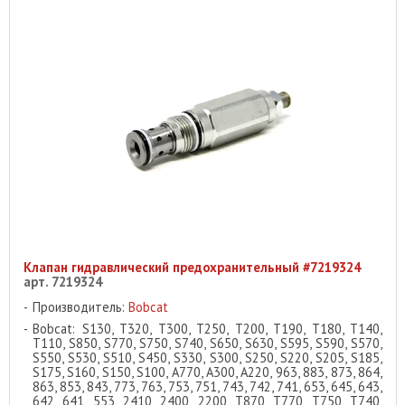
Клапан гидравлический предохранительный #7219324
арт. 7219324
Производитель:
Bobcat
Bobcat: S130, T320, T300, T250, T200, T190, T180, T140,
T110, S850, S770, S750, S740, S650, S630, S595, S590, S570,
S550, S530, S510, S450, S330, S300, S250, S220, S205, S185,
S175, S160, S150, S100, A770, A300, A220, 963, 883, 873, 864,
863, 853, 843, 773, 763, 753, 751, 743, 742, 741, 653, 645, 643,
642, 641, 553, 2410, 2400, 2200, T870, T770, T750, T740,