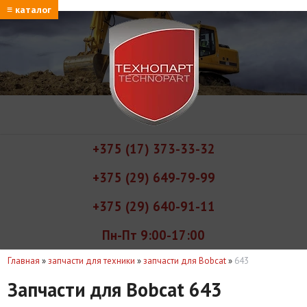
≡ каталог
+375 (17) 373-33-32
+375 (29) 649-79-99
+375 (29) 640-91-11
Пн-Пт 9:00-17:00
Главная
»
запчасти для техники
»
запчасти для Bobcat
»
643
Запчасти для Bobcat 643