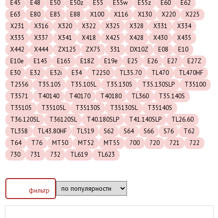
E45
E48
E50
E50z
E55
E55w
E55z
E60
E62
E63
E80
E85
E88
X100
X116
X130
X220
X225
X231
X316
X320
X322
X325
X328
X331
X334
X335
X337
X341
X418
X425
X428
X430
X435
X442
X444
ZX125
ZX75
331
DX10Z
E08
E10
E10e
E145
E165
E18Z
E19e
E25
E26
E27
E27Z
E30
E32
E32i
E34
T2250
TL35.70
TL470
TL470HF
T2556
T35.105
T35.105L
T35.130S
T35.130SLP
T35100
T3571
T40140
T40170
T40180
TL360
T35.140S
T35105
T35105L
T35130S
T35130SL
T35140S
T36.120SL
T36120SL
T40.180SLP
T41.140SLP
TL26.60
TL358
TL43.80HF
TL519
S62
S64
S66
S76
T62
T64
T76
MT50
MT52
MT55
700
720
721
722
730
731
732
TL619
TL623
фильтр