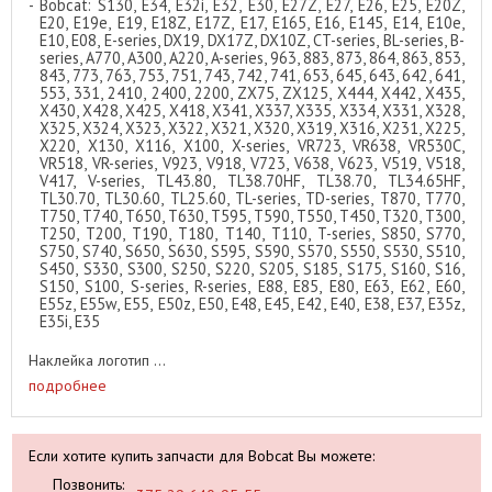
Bobcat: S130, E34, E32i, E32, E30, E27Z, E27, E26, E25, E20Z,
E20, E19e, E19, E18Z, E17Z, E17, E165, E16, E145, E14, E10e,
E10, E08, E-series, DX19, DX17Z, DX10Z, CT-series, BL-series, B-
series, A770, A300, A220, A-series, 963, 883, 873, 864, 863, 853,
843, 773, 763, 753, 751, 743, 742, 741, 653, 645, 643, 642, 641,
553, 331, 2410, 2400, 2200, ZX75, ZX125, X444, X442, X435,
X430, X428, X425, X418, X341, X337, X335, X334, X331, X328,
X325, X324, X323, X322, X321, X320, X319, X316, X231, X225,
X220, X130, X116, X100, X-series, VR723, VR638, VR530C,
VR518, VR-series, V923, V918, V723, V638, V623, V519, V518,
V417, V-series, TL43.80, TL38.70HF, TL38.70, TL34.65HF,
TL30.70, TL30.60, TL25.60, TL-series, TD-series, T870, T770,
T750, T740, T650, T630, T595, T590, T550, T450, T320, T300,
T250, T200, T190, T180, T140, T110, T-series, S850, S770,
S750, S740, S650, S630, S595, S590, S570, S550, S530, S510,
S450, S330, S300, S250, S220, S205, S185, S175, S160, S16,
S150, S100, S-series, R-series, E88, E85, E80, E63, E62, E60,
E55z, E55w, E55, E50z, E50, E48, E45, E42, E40, E38, E37, E35z,
E35i, E35
Наклейка логотип ...
подробнее
Если хотите купить запчасти для Bobcat Вы можете:
Позвонить: