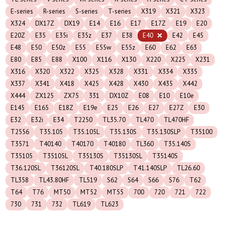
E-series
R-series
S-series
T-series
X319
X321
X323
X324
DX17Z
DX19
E14
E16
E17
E17Z
E19
E20
E20Z
E35
E35i
E35z
E37
E38
E40
E42
E45
E48
E50
E50z
E55
E55w
E55z
E60
E62
E63
E80
E85
E88
X100
X116
X130
X220
X225
X231
X316
X320
X322
X325
X328
X331
X334
X335
X337
X341
X418
X425
X428
X430
X435
X442
X444
ZX125
ZX75
331
DX10Z
E08
E10
E10e
E145
E165
E18Z
E19e
E25
E26
E27
E27Z
E30
E32
E32i
E34
T2250
TL35.70
TL470
TL470HF
T2556
T35.105
T35.105L
T35.130S
T35.130SLP
T35100
T3571
T40140
T40170
T40180
TL360
T35.140S
T35105
T35105L
T35130S
T35130SL
T35140S
T36.120SL
T36120SL
T40.180SLP
T41.140SLP
TL26.60
TL358
TL43.80HF
TL519
S62
S64
S66
S76
T62
T64
T76
MT50
MT52
MT55
700
720
721
722
730
731
732
TL619
TL623