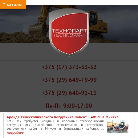
≡ каталог
+375 (17) 373-33-32
+375 (29) 649-79-99
+375 (29) 640-91-11
Пн-Пт 9:00-17:00
Аренда телескопического погрузчика Bobcat T40170 в Минске
Если вам требуется мощный и надежный телескопический
погрузчик для выполнения строительных и погрузочно-
разгрузочных работ в Минске и близлежащих районах, ...
подробнее