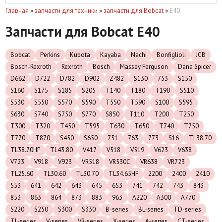
Главная
»
запчасти для техники
»
запчасти для Bobcat
»
E40
Запчасти для Bobcat E40
Bobcat
Perkins
Kubota
Kayaba
Nachi
Bonfiglioli
JCB
Bosch-Rexroth
Rexroth
Bosch
Massey Ferguson
Dana Spicer
D662
D722
D782
D902
Z482
S130
753
S150
S160
S175
S185
S205
T140
T180
T190
S510
S530
S550
S570
S590
T550
T590
S100
S595
S630
S740
S750
S770
S850
T110
T200
T250
T300
T320
T450
T595
T630
T650
T740
T750
T770
T870
S450
S650
751
763
773
S16
TL38.70
TL38.70HF
TL43.80
V417
V518
V519
V623
V638
V723
V918
V923
VR518
VR530C
VR638
VR723
TL25.60
TL30.60
TL30.70
TL34.65HF
2200
2400
2410
553
641
642
643
645
653
741
742
743
843
853
863
864
873
883
963
A220
A300
A770
S220
S250
S300
S330
B-series
BL-series
TD-series
TL-series
V-series
VR-series
X-series
A-series
CT-series