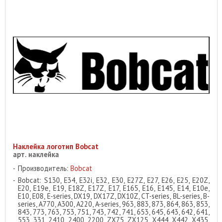
Наклейка логотип Bobcat
арт. наклейка
Производитель:
Bobcat
Bobcat: S130, E34, E32i, E32, E30, E27Z, E27, E26, E25, E20Z,
E20, E19e, E19, E18Z, E17Z, E17, E165, E16, E145, E14, E10e,
E10, E08, E-series, DX19, DX17Z, DX10Z, CT-series, BL-series, B-
series, A770, A300, A220, A-series, 963, 883, 873, 864, 863, 853,
843, 773, 763, 753, 751, 743, 742, 741, 653, 645, 643, 642, 641,
553, 331, 2410, 2400, 2200, ZX75, ZX125, X444, X442, X435,