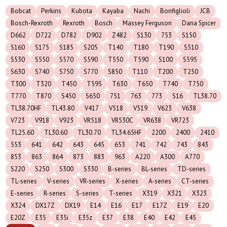
Bobcat
Perkins
Kubota
Kayaba
Nachi
Bonfiglioli
JCB
Bosch-Rexroth
Rexroth
Bosch
Massey Ferguson
Dana Spicer
D662
D722
D782
D902
Z482
S130
753
S150
S160
S175
S185
S205
T140
T180
T190
S510
S530
S550
S570
S590
T550
T590
S100
S595
S630
S740
S750
S770
S850
T110
T200
T250
T300
T320
T450
T595
T630
T650
T740
T750
T770
T870
S450
S650
751
763
773
S16
TL38.70
TL38.70HF
TL43.80
V417
V518
V519
V623
V638
V723
V918
V923
VR518
VR530C
VR638
VR723
TL25.60
TL30.60
TL30.70
TL34.65HF
2200
2400
2410
553
641
642
643
645
653
741
742
743
843
853
863
864
873
883
963
A220
A300
A770
S220
S250
S300
S330
B-series
BL-series
TD-series
TL-series
V-series
VR-series
X-series
A-series
CT-series
E-series
R-series
S-series
T-series
X319
X321
X323
X324
DX17Z
DX19
E14
E16
E17
E17Z
E19
E20
E20Z
E35
E35i
E35z
E37
E38
E40
E42
E45