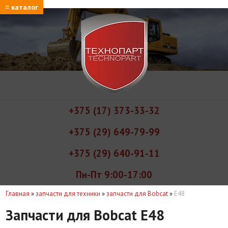
≡ каталог
+375 (17) 373-33-32
+375 (29) 649-79-99
+375 (29) 640-91-11
Пн-Пт 9:00-17:00
Главная
»
запчасти для техники
»
запчасти для Bobcat
»
E48
Запчасти для Bobcat E48