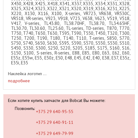
X430, X428, X425, X418, X341, X337, X335, X334, X331, X328,
X325, X324, X323, X322, X321, X320, X319, X316, X231, X225,
X220, X130, X116, X100, X-series, VR723, VR638, VR530C,
VR518, VR-series, V923, V918, V723, V638, V623, V519, V518,
V417, V-series, TL43.80, TL38.70HF, TL38.70, TL34.65HF,
TL30.70, TL30.60, TL25.60, TL-series, TD-series, T870, T770,
T750, T740, T650, T630, T595, T590, T550, T450, T320, T300,
T250, T200, T190, T180, T140, T110, T-series, S850, S770,
S750, S740, S650, S630, S595, S590, S570, S550, S530, S510,
S450, S330, S300, S250, S220, S205, S185, S175, S160, S16,
S150, S100, S-series, R-series, E88, E85, E80, E63, E62, E60,
E55z, E55w, E55, E50z, E50, E48, E45, E42, E40, E38, E37, E35z,
E35i, E35
Наклейка логотип ...
подробнее
Если хотите купить запчасти для Bobcat Вы можете:
Позвонить:
+375 29 640-95-55
+375 29 640-91-11
+375 29 649-79-99