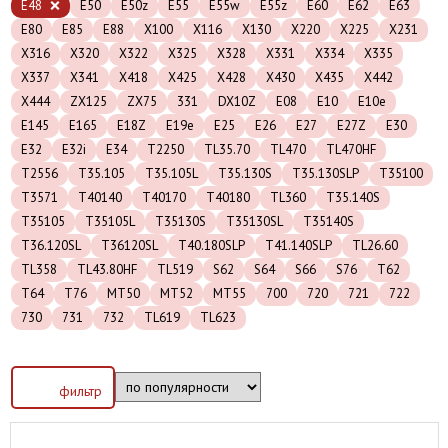
E48
E50
E50z
E55
E55w
E55z
E60
E62
E63
E80
E85
E88
X100
X116
X130
X220
X225
X231
X316
X320
X322
X325
X328
X331
X334
X335
X337
X341
X418
X425
X428
X430
X435
X442
X444
ZX125
ZX75
331
DX10Z
E08
E10
E10e
E145
E165
E18Z
E19e
E25
E26
E27
E27Z
E30
E32
E32i
E34
T2250
TL35.70
TL470
TL470HF
T2556
T35.105
T35.105L
T35.130S
T35.130SLP
T35100
T3571
T40140
T40170
T40180
TL360
T35.140S
T35105
T35105L
T35130S
T35130SL
T35140S
T36.120SL
T36120SL
T40.180SLP
T41.140SLP
TL26.60
TL358
TL43.80HF
TL519
S62
S64
S66
S76
T62
T64
T76
MT50
MT52
MT55
700
720
721
722
730
731
732
TL619
TL623
фильтр