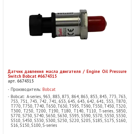
Датчик давления масла двигателя / Engine Oil Pressure
Switch Bobcat #6674315
арт. 6674315
Производитель:
Bobcat
Bobcat: A-series, 963, 883, 873, 864, 863, 853, 843, 773, 763,
753, 751, 743, 742, 741, 653, 645, 643, 642, 641, 553, T870,
T770, T750, T740, T650, T630, T595, T590, T550, T450, T320,
T300, T250, T200, T190, T180, T140, T110, T-series, S850,
S770, S750, S740, S650, S630, S595, S590, S570, S550, S530,
S510, S450, S330, S300, S250, S220, S205, S185, S175, S160,
S16, S150, S100, S-series