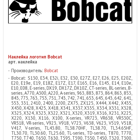
Наклейка логотип Bobcat
арт. наклейка
Производитель:
Bobcat
Bobcat: S130, E34, E32i, E32, E30, E27Z, E27, E26, E25, E20Z,
E20, E19e, E19, E18Z, E17Z, E17, E165, E16, E145, E14, E10e,
E10, E08, E-series, DX19, DX17Z, DX10Z, CT-series, BL-series, B-
series, A770, A300, A220, A-series, 963, 883, 873, 864, 863, 853,
843, 773, 763, 753, 751, 743, 742, 741, 653, 645, 643, 642, 641,
553, 331, 2410, 2400, 2200, ZX75, ZX125, X444, X442, X435,
X430, X428, X425, X418, X341, X337, X335, X334, X331, X328,
X325, X324, X323, X322, X321, X320, X319, X316, X231, X225,
X220, X130, X116, X100, X-series, VR723, VR638, VR530C,
VR518, VR-series, V923, V918, V723, V638, V623, V519, V518,
V417, V-series, TL43.80, TL38.70HF, TL38.70, TL34.65HF,
TL30.70, TL30.60, TL25.60, TL-series, TD-series, T870, T770,
T750, T740, T650, T630, T595, T590, T550, T450, T320, T300,