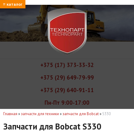
≡ каталог
+375 (17) 373-33-32
+375 (29) 649-79-99
+375 (29) 640-91-11
Пн-Пт 9:00-17:00
Главная
»
запчасти для техники
»
запчасти для Bobcat
»
S330
Запчасти для Bobcat S330