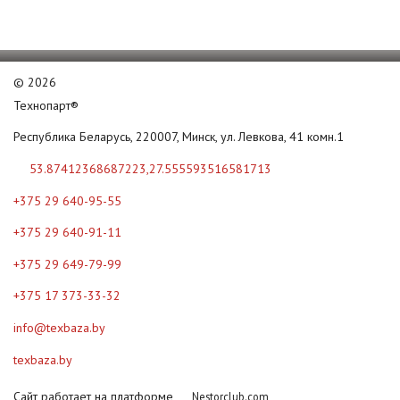
©
2026
Технопарт®
Республика Беларусь, 220007, Минск, ул. Левкова, 41 комн.1
53.87412368687223,27.555593516581713
+375 29 640-95-55
+375 29 640-91-11
+375 29 649-79-99
+375 17 373-33-32
info@texbaza.by
texbaza.by
Сайт работает на платформе
Nestorclub.com