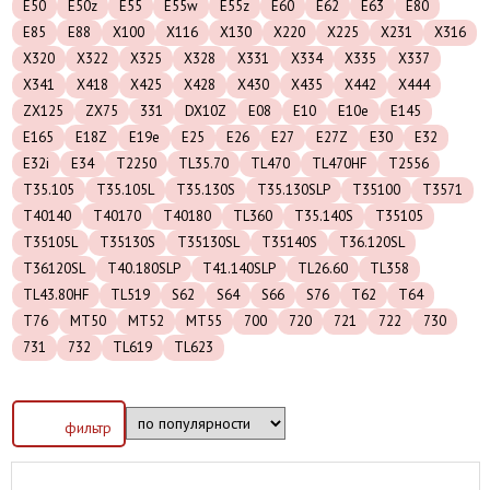
E50
E50z
E55
E55w
E55z
E60
E62
E63
E80
E85
E88
X100
X116
X130
X220
X225
X231
X316
X320
X322
X325
X328
X331
X334
X335
X337
X341
X418
X425
X428
X430
X435
X442
X444
ZX125
ZX75
331
DX10Z
E08
E10
E10e
E145
E165
E18Z
E19e
E25
E26
E27
E27Z
E30
E32
E32i
E34
T2250
TL35.70
TL470
TL470HF
T2556
T35.105
T35.105L
T35.130S
T35.130SLP
T35100
T3571
T40140
T40170
T40180
TL360
T35.140S
T35105
T35105L
T35130S
T35130SL
T35140S
T36.120SL
T36120SL
T40.180SLP
T41.140SLP
TL26.60
TL358
TL43.80HF
TL519
S62
S64
S66
S76
T62
T64
T76
MT50
MT52
MT55
700
720
721
722
730
731
732
TL619
TL623
фильтр