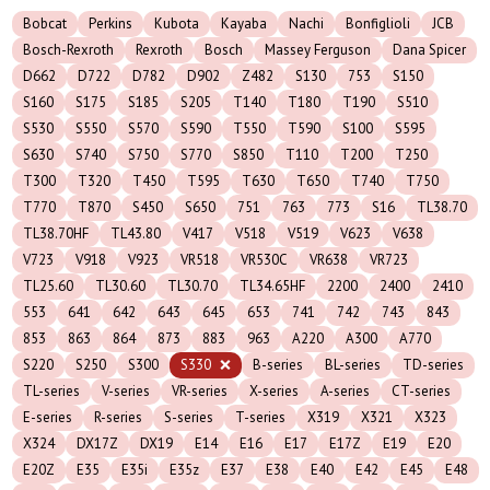
Bobcat
Perkins
Kubota
Kayaba
Nachi
Bonfiglioli
JCB
Bosch-Rexroth
Rexroth
Bosch
Massey Ferguson
Dana Spicer
D662
D722
D782
D902
Z482
S130
753
S150
S160
S175
S185
S205
T140
T180
T190
S510
S530
S550
S570
S590
T550
T590
S100
S595
S630
S740
S750
S770
S850
T110
T200
T250
T300
T320
T450
T595
T630
T650
T740
T750
T770
T870
S450
S650
751
763
773
S16
TL38.70
TL38.70HF
TL43.80
V417
V518
V519
V623
V638
V723
V918
V923
VR518
VR530C
VR638
VR723
TL25.60
TL30.60
TL30.70
TL34.65HF
2200
2400
2410
553
641
642
643
645
653
741
742
743
843
853
863
864
873
883
963
A220
A300
A770
S220
S250
S300
S330
B-series
BL-series
TD-series
TL-series
V-series
VR-series
X-series
A-series
CT-series
E-series
R-series
S-series
T-series
X319
X321
X323
X324
DX17Z
DX19
E14
E16
E17
E17Z
E19
E20
E20Z
E35
E35i
E35z
E37
E38
E40
E42
E45
E48