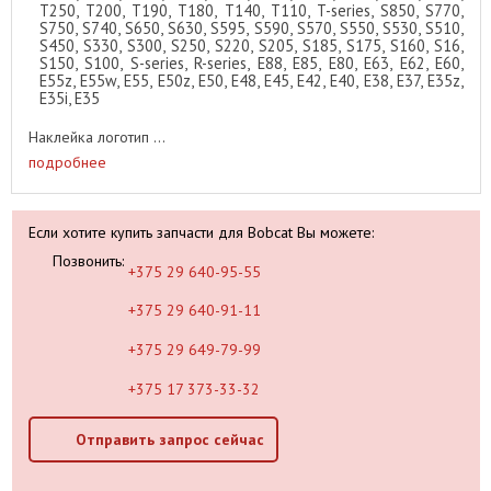
T250, T200, T190, T180, T140, T110, T-series, S850, S770,
S750, S740, S650, S630, S595, S590, S570, S550, S530, S510,
S450, S330, S300, S250, S220, S205, S185, S175, S160, S16,
S150, S100, S-series, R-series, E88, E85, E80, E63, E62, E60,
E55z, E55w, E55, E50z, E50, E48, E45, E42, E40, E38, E37, E35z,
E35i, E35
Наклейка логотип ...
подробнее
Если хотите купить запчасти для Bobcat Вы можете:
Позвонить:
+375 29 640-95-55
+375 29 640-91-11
+375 29 649-79-99
+375 17 373-33-32
Отправить запрос сейчас