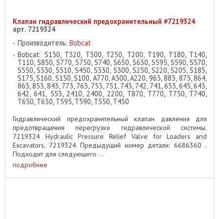
Клапан гидравлический предохранительный #7219324
арт. 7219324
Производитель:
Bobcat
Bobcat: S130, T320, T300, T250, T200, T190, T180, T140,
T110, S850, S770, S750, S740, S650, S630, S595, S590, S570,
S550, S530, S510, S450, S330, S300, S250, S220, S205, S185,
S175, S160, S150, S100, A770, A300, A220, 963, 883, 873, 864,
863, 853, 843, 773, 763, 753, 751, 743, 742, 741, 653, 645, 643,
642, 641, 553, 2410, 2400, 2200, T870, T770, T750, T740,
T650, T630, T595, T590, T550, T450
Гидравлический предохранительный клапан давления для
предотвращения перегрузки гидравлической системы.
7219324 Hydraulic Pressure Relief Valve for Loaders and
Excavators, 7219324 Предыдущий номер детали: 6686360 .
Подходит для следующего ...
подробнее