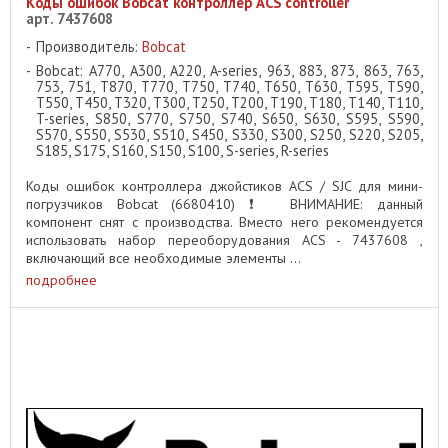
Коды ошибок Bobcat контроллер ACS controller
арт. 7437608
Производитель:
Bobcat
Bobcat: A770, A300, A220, A-series, 963, 883, 873, 863, 763,
753, 751, T870, T770, T750, T740, T650, T630, T595, T590,
T550, T450, T320, T300, T250, T200, T190, T180, T140, T110,
T-series, S850, S770, S750, S740, S650, S630, S595, S590,
S570, S550, S530, S510, S450, S330, S300, S250, S220, S205,
S185, S175, S160, S150, S100, S-series, R-series
Коды ошибок контроллера джойстиков ACS / SJC для мини-
погрузчиков Bobcat (6680410) ❗ ️ ВНИМАНИЕ: данный
компонент снят с производства. Вместо него рекомендуется
использовать набор переоборудования ACS - 7437608 ,
включающий все необходимые элементы ...
подробнее