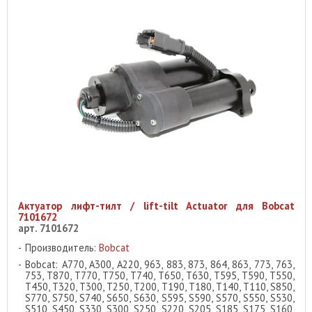
Актуатор лифт-тилт / lift-tilt Actuator для Bobcat
7101672
арт. 7101672
Производитель:
Bobcat
Bobcat: A770, A300, A220, 963, 883, 873, 864, 863, 773, 763,
753, T870, T770, T750, T740, T650, T630, T595, T590, T550,
T450, T320, T300, T250, T200, T190, T180, T140, T110, S850,
S770, S750, S740, S650, S630, S595, S590, S570, S550, S530,
S510, S450, S330, S300, S250, S220, S205, S185, S175, S160,