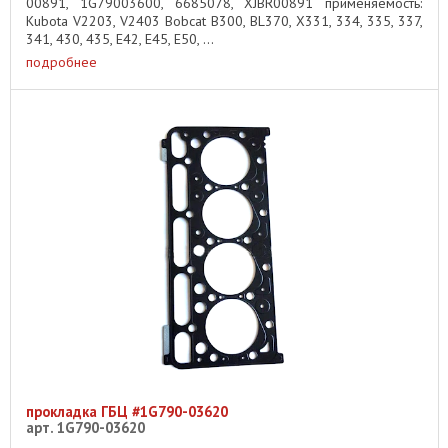
00891, 1G79003600, 6685078, XJBR00891 применяемость:
Kubota V2203, V2403 Bobcat B300, BL370, X331, 334, 335, 337,
341, 430, 435, E42, E45, E50, ...
подробнее
прокладка ГБЦ #1G790-03620
арт. 1G790-03620