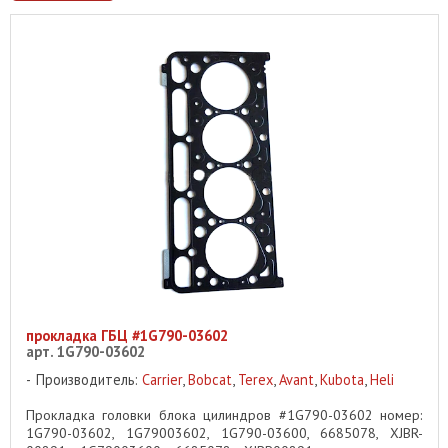
прокладка ГБЦ #1G790-03602
арт. 1G790-03602
Производитель:
Carrier
,
Bobcat
,
Terex
,
Avant
,
Kubota
,
Heli
Прокладка головки блока цилиндров #1G790-03602 номер:
1G790-03602, 1G79003602, 1G790-03600, 6685078, XJBR-