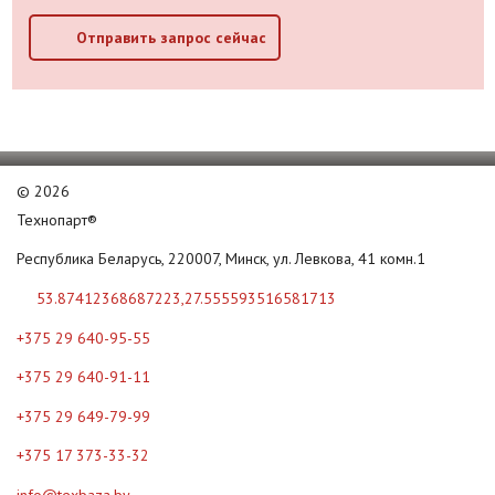
Отправить запрос сейчас
©
2026
Технопарт®
Республика Беларусь, 220007, Минск, ул. Левкова, 41 комн.1
53.87412368687223,27.555593516581713
+375 29 640-95-55
+375 29 640-91-11
+375 29 649-79-99
+375 17 373-33-32
info@texbaza.by