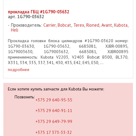
прокладка ГБЦ #1G790-03632
арт. 1G790-03632
Производитель:
Carrier
,
Bobcat
,
Terex
,
Rioned
,
Avant
,
Kubota
,
Heli
Прокладка головки блока цилиндров #1G790-03620 номер:
1G790-03630, 1G790-03632, 6685081, XJBR-00895,
1G79003630, 1G79003632, 6685081, XJBR00895
применяемость: Kubota V2203, V2403 Bobcat B300, BL370,
X331, 334, 335, 337, 341, 430, 435, E42, E45, E50, ...
подробнее
Если хотите купить запчасти для Kubota Вы можете:
Позвонить:
+375 29 640-95-55
+375 29 640-91-11
+375 29 649-79-99
+375 17 373-33-32