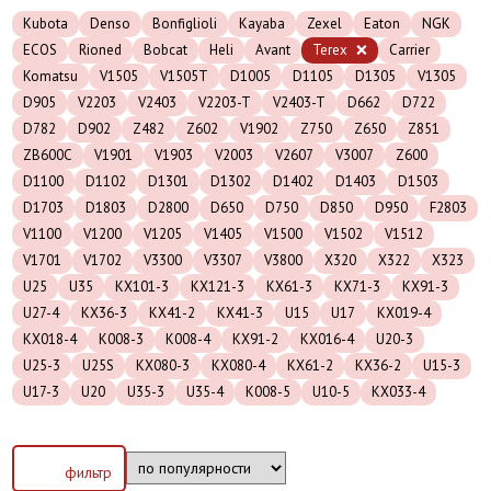
Kubota
Denso
Bonfiglioli
Kayaba
Zexel
Eaton
NGK
ECOS
Rioned
Bobcat
Heli
Avant
Terex
Carrier
Komatsu
V1505
V1505T
D1005
D1105
D1305
V1305
D905
V2203
V2403
V2203-T
V2403-T
D662
D722
D782
D902
Z482
Z602
V1902
Z750
Z650
Z851
ZB600C
V1901
V1903
V2003
V2607
V3007
Z600
D1100
D1102
D1301
D1302
D1402
D1403
D1503
D1703
D1803
D2800
D650
D750
D850
D950
F2803
V1100
V1200
V1205
V1405
V1500
V1502
V1512
V1701
V1702
V3300
V3307
V3800
X320
X322
X323
U25
U35
KX101-3
KX121-3
KX61-3
KX71-3
KX91-3
U27-4
KX36-3
KX41-2
KX41-3
U15
U17
KX019-4
KX018-4
K008-3
K008-4
KX91-2
KX016-4
U20-3
U25-3
U25S
KX080-3
KX080-4
KX61-2
KX36-2
U15-3
U17-3
U20
U35-3
U35-4
K008-5
U10-5
KX033-4
фильтр