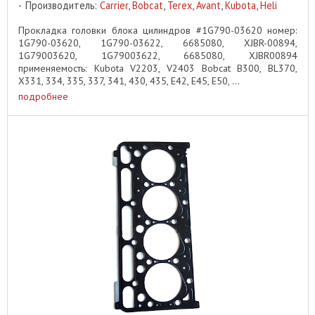
Производитель:
Carrier
,
Bobcat
,
Terex
,
Avant
,
Kubota
,
Heli
Прокладка головки блока цилиндров #1G790-03620 номер:
1G790-03620, 1G790-03622, 6685080, XJBR-00894,
1G79003620, 1G79003622, 6685080, XJBR00894
применяемость: Kubota V2203, V2403 Bobcat B300, BL370,
X331, 334, 335, 337, 341, 430, 435, E42, E45, E50, ...
подробнее