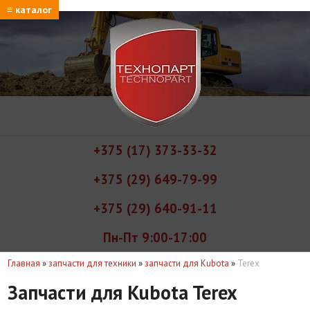
≡ каталог
+375 (17) 373-33-32
+375 (29) 649-79-99
+375 (29) 640-91-11
Пн-Пт 9:00-17:00
Главная
»
запчасти для техники
»
запчасти для Kubota
»
Terex
Запчасти для Kubota Terex