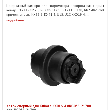
Центральный вал привода гидромотора поворота платформы
номер RA211-90320, RB238-61280 RA21190320, RB23861280
применяемость: KX36-3, KX41-3, U15, U17, KX019-4, ...
подробнее
Каток опорный для Kubota KX016-4 #RG058-21700
арт. RG058-21700