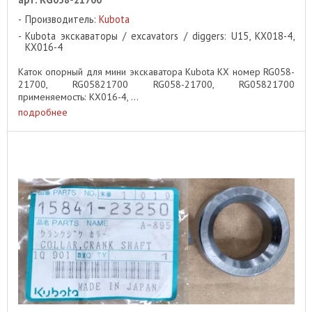
Производитель:
Kubota
Kubota экскаваторы / excavators / diggers: U15, KX018-4,
KX016-4
Каток опорный для мини экскаватора Kubota KX номер RG058-
21700, RG05821700 RG058-21700, RG05821700
применяемость: KX016-4, ...
подробнее