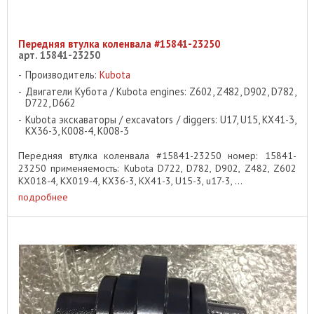
Передняя втулка коленвала #15841-23250
арт. 15841-23250
Производитель:
Kubota
Двигатели Кубота / Kubota engines: Z602, Z482, D902, D782,
D722, D662
Kubota экскаваторы / excavators / diggers: U17, U15, KX41-3,
KX36-3, K008-4, K008-3
Передняя втулка коленвала #15841-23250 номер: 15841-
23250 применяемость: Kubota D722, D782, D902, Z482, Z602
KX018-4, KX019-4, KX36-3, KX41-3, U15-3, u17-3, ...
подробнее