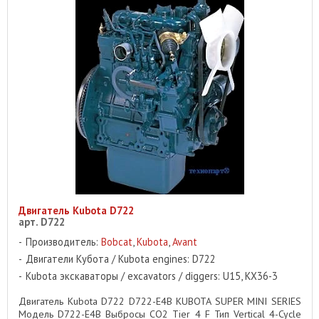
Двигатель Kubota D722
арт. D722
Производитель:
Bobcat
,
Kubota
,
Avant
Двигатели Кубота / Kubota engines: D722
Kubota экскаваторы / excavators / diggers: U15, KX36-3
Двигатель Kubota D722 D722-E4B KUBOTA SUPER MINI SERIES
Модель D722-E4B Выбросы СО2 Tier 4 F Тип Vertical 4-Cycle