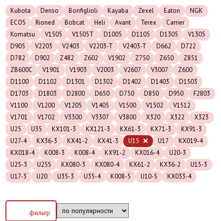
Kubota
Denso
Bonfiglioli
Kayaba
Zexel
Eaton
NGK
ECOS
Rioned
Bobcat
Heli
Avant
Terex
Carrier
Komatsu
V1505
V1505T
D1005
D1105
D1305
V1305
D905
V2203
V2403
V2203-T
V2403-T
D662
D722
D782
D902
Z482
Z602
V1902
Z750
Z650
Z851
ZB600C
V1901
V1903
V2003
V2607
V3007
Z600
D1100
D1102
D1301
D1302
D1402
D1403
D1503
D1703
D1803
D2800
D650
D750
D850
D950
F2803
V1100
V1200
V1205
V1405
V1500
V1502
V1512
V1701
V1702
V3300
V3307
V3800
X320
X322
X323
U25
U35
KX101-3
KX121-3
KX61-3
KX71-3
KX91-3
U27-4
KX36-3
KX41-2
KX41-3
U15
U17
KX019-4
KX018-4
K008-3
K008-4
KX91-2
KX016-4
U20-3
U25-3
U25S
KX080-3
KX080-4
KX61-2
KX36-2
U15-3
U17-3
U20
U35-3
U35-4
K008-5
U10-5
KX033-4
фильтр