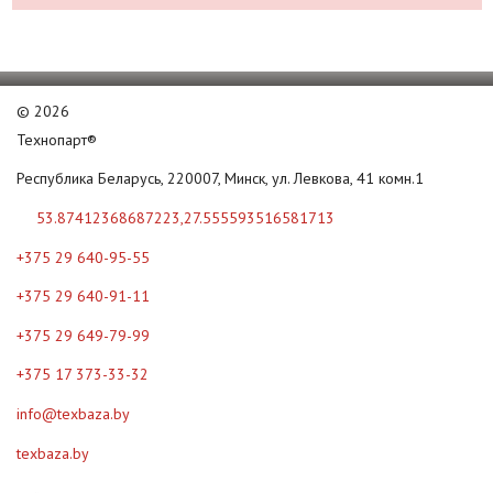
©
2026
Технопарт®
Республика Беларусь, 220007, Минск, ул. Левкова, 41 комн.1
53.87412368687223,27.555593516581713
+375 29 640-95-55
+375 29 640-91-11
+375 29 649-79-99
+375 17 373-33-32
info@texbaza.by
texbaza.by