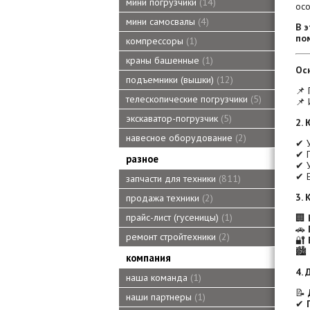
мини погрузчики
14
ос
мини самосвалы
4
В 
по
компрессоры
1
краны башенные
1
Ос
подъемники (вышки)
12
📌
телескопические погрузчики
5
📌
экскаватор-погрузчик
5
2.
навесное оборудование
2
✔ У
✔ 
разное
✔ 
✔ 
запчасти для техники
811
3.
продажа техники
2
прайс-лист (гусеницы)
1
🏢
🚗
ремонт стройтехники
2
🔐
🏙
компания
4.
наша команда
1
📝
наши партнеры
1
✔