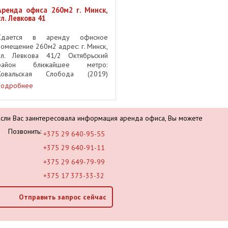
Аренда офиса 260м2 г. Минск,
ул. Левкова 41
Сдается в аренду офисное
помещение 260м2 адрес: г. Минск,
ул. Левкова 41/2 Октябрьский
район ближайшее метро:
Ковальская Слобода (2019)
назначение здания: бизнес центр
подробнее
год постройки: 2019 этаж: 0/6
парковка: есть ремонт: чистовая
отделка отопление: ...
Если Вас заинтересовала информация аренда офиса, Вы можете
Позвонить:
+375 29 640-95-55
+375 29 640-91-11
+375 29 649-79-99
+375 17 373-33-32
Отправить запрос сейчас