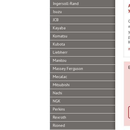
Ingersoll-Rand
Isuzu
JCB
Kayaba
Komatsu
Kubota
Liebherr
Manitou
Massey Ferguson
Mecalac
Mitsubishi
Nachi
NGK
Perkins
Rexroth
Rioned