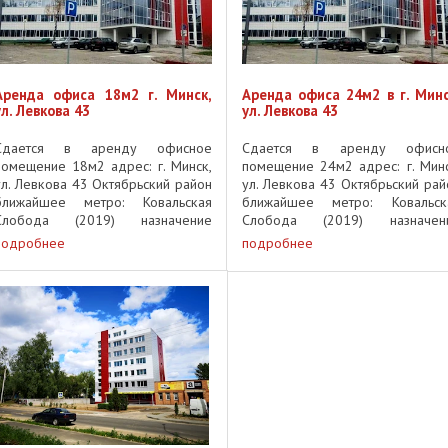
Аренда офиса 18м2 г. Минск,
Аренда офиса 24м2 в г. Минс
ул. Левкова 43
ул. Левкова 43
Сдается в аренду офисное
Сдается в аренду офисн
помещение 18м2 адрес: г. Минск,
помещение 24м2 адрес: г. Минс
ул. Левкова 43 Октябрьский район
ул. Левкова 43 Октябрьский рай
ближайшее метро: Ковальская
ближайшее метро: Ковальск
Слобода (2019) назначение
Слобода (2019) назначен
здания: бизнес центр год
здания: бизнес центр г
подробнее
подробнее
постройки: 2018 этаж: 4 парковка:
постройки: 2018 этаж: 2/3
есть ремонт: чистовая отделка
парковка: есть ремонт: чистов
топление: ...
отделка отопление: ...