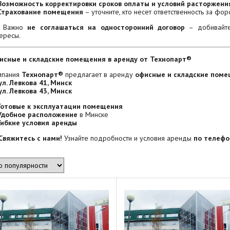
Возможность корректировки сроков оплаты и условий расторжени
Страхование помещения
– уточните, кто несет ответственность за фо
 Важно
не соглашаться на односторонний договор
– добивайт
ересы.
исные и складские помещения в аренду от Технопарт®
мпания
Технопарт®
предлагает в аренду
офисные и складские пом
ул. Левкова 41, Минск
ул. Левкова 43, Минск
Готовые к эксплуатации помещения
Удобное расположение
в Минске
Гибкие условия аренды
Свяжитесь с нами!
Узнайте подробности и условия аренды
по телефо