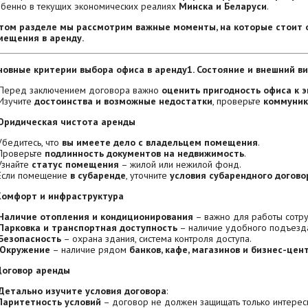
обенно в текущих экономических реалиях
Минска и Беларуси
.
этом разделе мы рассмотрим важные моменты, на которые стоит 
мещения в аренду.
новные критерии выбора офиса в аренду
1. Состояние и внешний 
 Перед заключением договора важно
оценить пригодность офиса к 
 Изучите
достоинства и возможные недостатки
, проверьте
коммуник
 Юридическая чистота аренды
бедитесь, что
вы имеете дело с владельцем помещения
.
Проверьте
подлинность документов на недвижимость
.
Узнайте
статус помещения
– жилой или нежилой фонд.
Если помещение
в субаренде
, уточните
условия субарендного догово
 Комфорт и инфраструктура
Наличие отопления и кондиционирования
– важно для работы сотру
Парковка и транспортная доступность
– наличие удобного подъезда
Безопасность
– охрана здания, система контроля доступа.
Окружение
– наличие рядом
банков, кафе, магазинов и бизнес-цен
 Договор аренды
Детально изучите условия договора
:
Паритетность условий
– договор не должен защищать только интерес