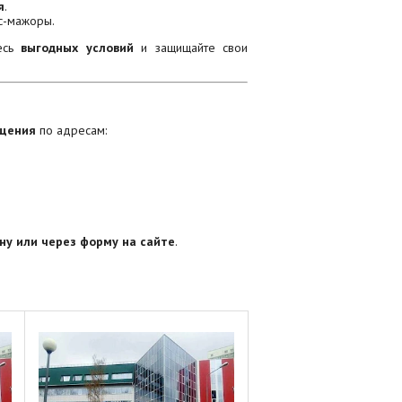
я
.
рс-мажоры.
есь
выгодных условий
и защищайте свои
ещения
по адресам:
ну или через форму на сайте
.