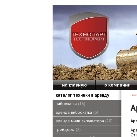
на главную
о компании
каталог техники в аренду
Гла
виброкатки
16
А
аренда виброкатка
6
Ар
аренда мини экскаватора
20
грейдеры
2
Ар
От 