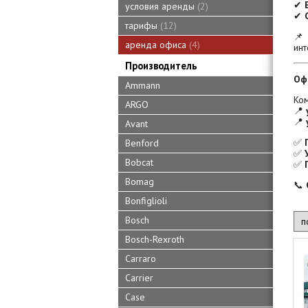
✔
условия аренды
2
✔
тарифы
12
📌
аренда офиса
4
инт
Производитель
Оф
Ammann
Ко
ARGO
📍
📍
Avant
✅
Benford
✅
Bobcat
✅
Bomag
📞
Bonfiglioli
Bosch
Bosch-Rexroth
Carraro
Carrier
Case