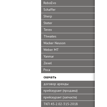
RoboEvo
Schaffer
Sherp
Steter
Terex
Thwaites
Wacker Neuson
Weber MT
Yanmar
Zexel
Роса
скачать
договор аренды
прейскурант (продажа)
прейскурант (запчасти)
ТКП 45-2.02-315-2018