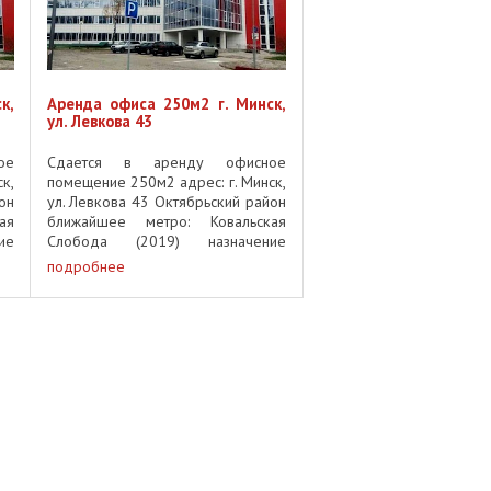
к,
Аренда офиса 250м2 г. Минск,
ул. Левкова 43
ое
Сдается в аренду офисное
к,
помещение 250м2 адрес: г. Минск,
он
ул. Левкова 43 Октябрьский район
ая
ближайшее метро: Ковальская
ие
Слобода (2019) назначение
од
здания: бизнес центр год
подробнее
/4
постройки: 2018 этаж: 2/3/4
ая
парковка: есть ремонт: чистовая
отделка отопление: ...