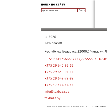
поиск по сайту
©
2026
Технопарт®
Республика Беларусь, 220007, Минск, ул. 
53.87412368687223,27.55559351658
+375 29 640-95-55
+375 29 640-91-11
+375 29 649-79-99
+375 17 373-33-32
info@texbaza.by
texbaza.by
Сайт работает на платформе
Nestorclu