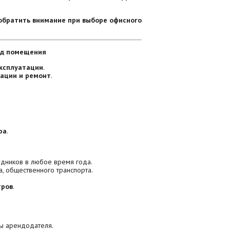
обратить внимание при выборе офисного
вид помещения
эксплуатации
.
ации и ремонт
.
ра
.
дников в любое время года.
, общественного транспорта.
тров
.
ы арендодателя.