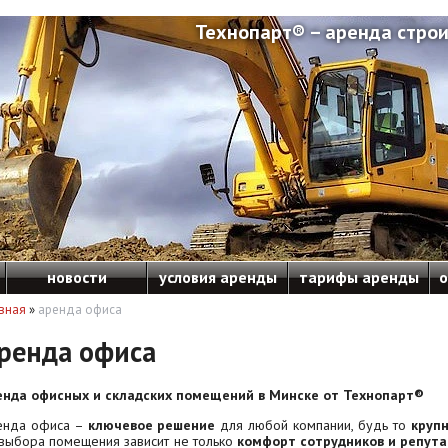
Технопарт® – аренда строи
новости
условия аренды
тарифы аренды
о
вная
»
аренда офиса
ренда офиса
енда офисных и складских помещений в Минске от Технопарт®
енда офиса –
ключевое решение
для любой компании, будь то
круп
выбора помещения зависит не только
комфорт сотрудников и репут