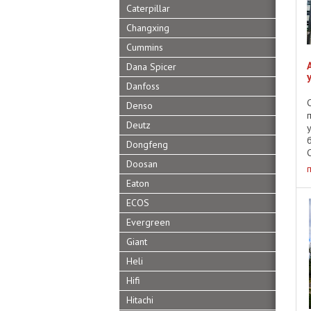
Caterpillar
Changxing
Cummins
Dana Spicer
Danfoss
Denso
Deutz
Dongfeng
Doosan
Eaton
ECOS
о
Evergreen
Giant
Heli
Hifi
Hitachi