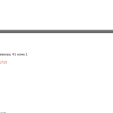
Левкова, 41 комн.1
1713
b.com